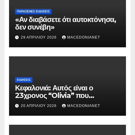
ΠΑΡΆΞΕΝΕΣ ΕΙΔΉΣΕΙΣ
«Αν διαβάσετε ότι αυτοκτόνησα,
δεν συνέβη»
29 ΑΠΡΙΛΊΟΥ 2026
MACEDONIANET
ΕΙΔΉΣΕΙΣ
Κεφαλονιά: Αυτός είναι ο
23χρονος “Olivia” που
κατηγορείται για τον θάνατο της
20 ΑΠΡΙΛΊΟΥ 2026
MACEDONIANET
Μυρτούς