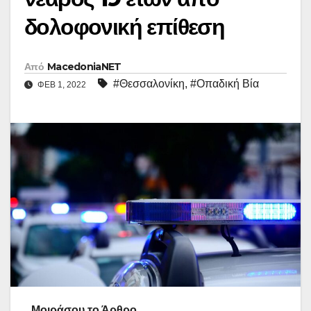
δολοφονική επίθεση
Από
MacedoniaNET
#Θεσσαλονίκη
,
#Οπαδική Βία
ΦΕΒ 1, 2022
Μοιράσου το Άρθρο