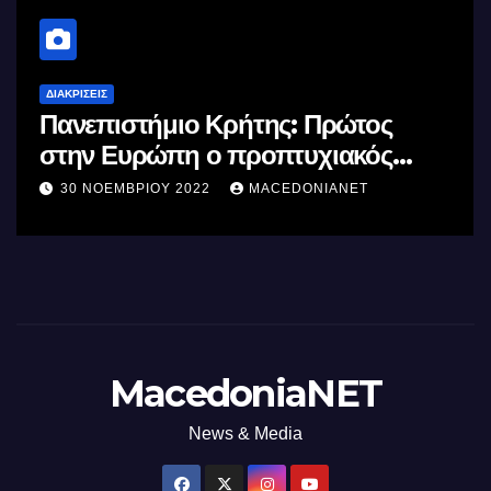
ΔΙΑΚΡΊΣΕΙΣ
Πανεπιστήμιο Κρήτης: Πρώτος
στην Ευρώπη ο προπτυχιακός
φοιτητής Κωνσταντίνος Ανεμοζάλης
30 ΝΟΕΜΒΡΊΟΥ 2022
MACEDONIANET
MacedoniaNET
News & Media