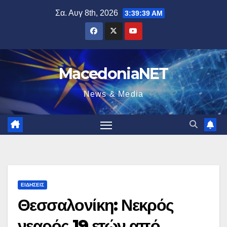
Μετάβαση
Σα. Αυγ 8th, 2026
3:39:40 AM
στο
περιεχόμενο
MacedoniaNET
News & Media
ΕΙΔΉΣΕΙΣ
Θεσσαλονίκη: Νεκρός
νεαρός 19 ετών από