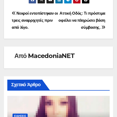
Πλοήγηση
Νεκροί εντοπίστηκαν οι
Αττική Οδός: Τι πρόστιμα
τρεις αναρριχητές πριν
οφείλει να πληρώσει βάση
άρθρων
από λίγο.
σύμβασης.
Από
MacedoniaNET
Σχετικό Άρθρο
ΕΙΔΉΣΕΙΣ