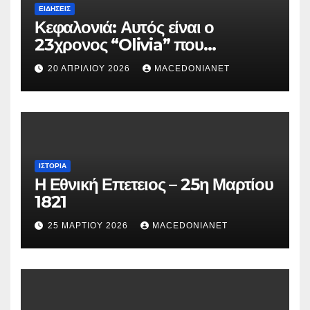
ΕΙΔΉΣΕΙΣ
Κεφαλονιά: Αυτός είναι ο
23χρονος “Olivia” που
κατηγορείται για τον θάνατο της
20 ΑΠΡΙΛΊΟΥ 2026
MACEDONIANET
Μυρτούς
ΙΣΤΟΡΊΑ
Η Εθνική Επετειος – 25η Μαρτίου
1821
25 ΜΑΡΤΊΟΥ 2026
MACEDONIANET