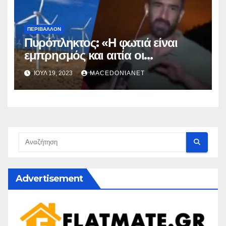
ΠΕΡΙΒΆΛΛΟΝ
Πυρόπληκτος: «Η φωτιά είναι
εμπρησμός και αιτία οι
ανεμογεννήτριες!! »
ΙΟΎΛ 19, 2023
MACEDONIANET
Advertisement