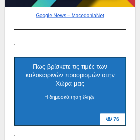
Google News – MacedoniaNet
.
Πως βρίσκετε τις τιμές των
καλοκαιρινών προορισμών στην
Χώρα μας
Η δημοσκόπηση έληξε!
76
.