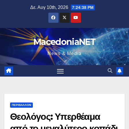
Μετάβαση
Δε. Αυγ 10th, 2026
7:24:39 PM
στο
περιεχόμενο
MacedoniaNET
News & Media
ΠΕΡΙΒΆΛΛΟΝ
Θεολόγος: Υπερθέαμα
από το μεγαλύτερο κοπάδι