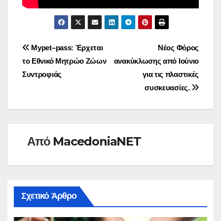
Πλοήγηση
Mypet–pass: Έρχεται
Νέος Φόρος
το Εθνικό Μητρώο Ζώων
ανακύκλωσης από Ιούνιο
άρθρων
Συντροφιάς
για τις πλαστικές
συσκευασίες.
Από
MacedoniaNET
Σχετικό Άρθρο