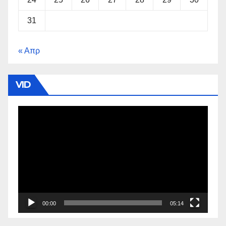
31
« Απρ
VID
Πρόγραμμα
Αναπαραγωγής
Βίντεο
00:00
05:14