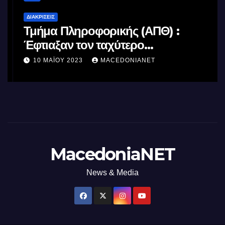
ΔΙΑΚΡΊΣΕΙΣ
Τμήμα Πληροφορικής (ΑΠΘ) :
Έφτιαξαν τον ταχύτερο
επεξεργαστή AI στον κόσμο με τη
10 ΜΑΪ́ΟΥ 2023
MACEDONIANET
χρήση φωτός
MacedoniaNET
News & Media