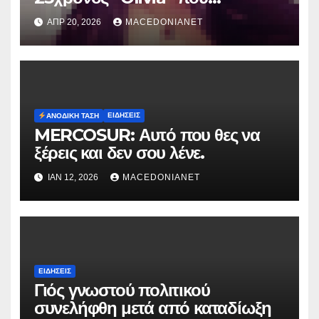
κατηγορείται για τον θάνατο της
ΑΠΡ 20, 2026
MACEDONIANET
Μυρτούς
ΕΙΔΉΣΕΙΣ
ΑΝΟΔΙΚΉ ΤΆΣΗ
MERCOSUR: Αυτό που θες να
ξέρεις και δεν σου λένε.
ΙΑΝ 12, 2026
MACEDONIANET
ΕΙΔΉΣΕΙΣ
Γιός γνωστού πολιτικού
συνελήφθη μετά από καταδίωξη