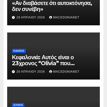
«Αν διαβάσετε ότι αυτοκτόνησα,
δεν συνέβη»
29 ΑΠΡΙΛΊΟΥ 2026
MACEDONIANET
ΕΙΔΉΣΕΙΣ
Κεφαλονιά: Αυτός είναι ο
23χρονος “Olivia” που
κατηγορείται για τον θάνατο της
20 ΑΠΡΙΛΊΟΥ 2026
MACEDONIANET
Μυρτούς
ΙΣΤΟΡΊΑ