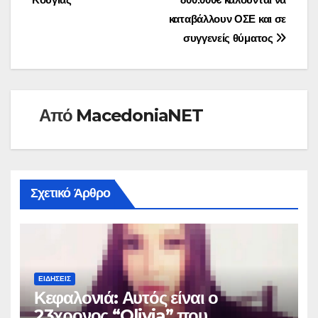
άρθρων
καταβάλλουν ΟΣΕ και σε
συγγενείς θύματος
Από
MacedoniaNET
Σχετικό Άρθρο
ΕΙΔΉΣΕΙΣ
Κεφαλονιά: Αυτός είναι ο
23χρονος “Olivia” που