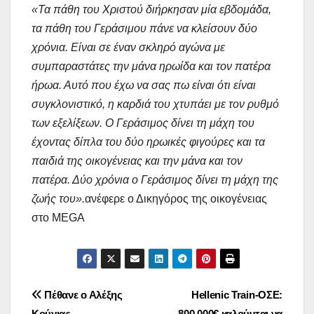
«Τα πάθη του Χριστού διήρκησαν μία εβδομάδα,
τα πάθη του Γεράσιμου πάνε να κλείσουν δύο
χρόνια. Είναι σε έναν σκληρό αγώνα με
συμπαραστάτες την μάνα ηρωίδα και τον πατέρα
ήρωα. Αυτό που έχω να σας πω είναι ότι είναι
συγκλονιστικό, η καρδιά του χτυπάει με τον ρυθμό
των εξελίξεων. Ο Γεράσιμος δίνει τη μάχη του
έχοντας δίπλα του δύο ηρωικές φιγούρες και τα
παιδιά της οικογένειας και την μάνα και τον
πατέρα. Δύο χρόνια ο Γεράσιμος δίνει τη μάχη της
ζωής του».
ανέφερε ο Δικηγόρος της οικογένειας
στο MEGA
Πλοήγηση
Πέθανε ο Αλέξης
Hellenic Train-ΟΣΕ:
Κούγιας
800.000€ καλούνται να