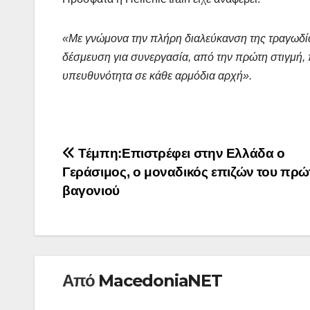
«Με γνώμονα την πλήρη διαλεύκανση της τραγωδίας
δέσμευση για συνεργασία, από την πρώτη στιγμή, π
υπευθυνότητα σε κάθε αρμόδια αρχή».
Πλοήγηση
Τέμπη:Επιστρέφει στην Ελλάδα ο
Γεράσιμος, ο μοναδικός επιζών του πρώ
άρθρων
βαγονιού
Από
MacedoniaNET