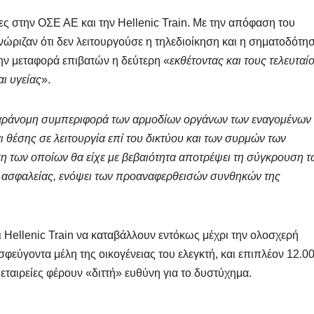
ς στην ΟΣΕ ΑΕ και την Hellenic Train. Με την απόφαση του
 γνώριζαν ότι δεν λειτουργούσε η τηλεδιοίκηση και η σηματοδότη
ην μεταφορά επιβατών η δεύτερη «
εκθέτοντας και τους τελευταί
αι υγείας
».
αράνομη συμπεριφορά των αρμοδίων οργάνων των εναγομένων
ι θέσης σε λειτουργία επί του δικτύου και των συρμών των
 των οποίων θα είχε με βεβαιότητα αποτρέψει τη σύγκρουση τ
ο ασφαλείας, ενόψει των προαναφερθεισών συνθηκών της
Hellenic Train να καταβάλλουν εντόκως μέχρι την ολοσχερή
εύγοντα μέλη της οικογένειας του ελεγκτή, και επιπλέον 12.0
ο εταιρείες φέρουν «διττή» ευθύνη για το δυστύχημα.