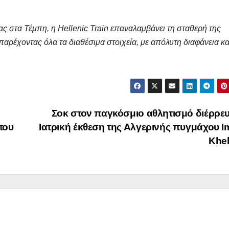
 στα Τέμπη, η Hellenic Train επαναλαμβάνει τη σταθερή της
αρέχοντας όλα τα διαθέσιμα στοιχεία, με απόλυτη διαφάνεια κα
Σοκ στον παγκόσμιο αθλητισμό διέρρε
ΔΗΜΟΣΚΟΠΉΣΕΙΣ
ΑΝΟΔΙΚΉ ΤΆΣΗ
του
Ιατρική έκθεση της Αλγερινής πυγμάχου 
Ποιοι είναι
Τι Θέση
Khel
πίσω απ τις
έπαιρν
Φωτίες;
Πατριω
14 ΑΥΓΟΎΣΤΟΥ 2024
10 ΜΑΪ́ΟΥ 2
σχηματ
MACEDONIANET
MACEDONIANE
με ηγέτ