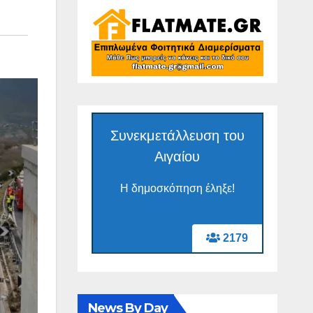
Συνεκμετάλλευση του
Αιγαίου
Η δημοσκόπηση έληξε!
2179
News By Day