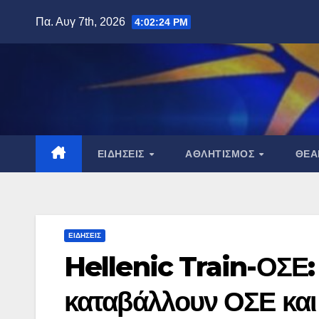
Μετάβαση
Πα. Αυγ 7th, 2026
4:02:25 PM
στο
περιεχόμενο
ΕΙΔΉΣΕΙΣ
ΑΘΛΗΤΙΣΜΌΣ
ΘΈ
ΕΙΔΉΣΕΙΣ
Hellenic Train-ΟΣΕ:
καταβάλλουν ΟΣΕ και