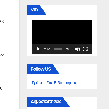
VID
ση
ους
Πρόγραμμα
Αναπαραγωγής
Βίντεο
00:00
05:14
ων
Follow US
Γράψου Στις Ειδοποιήσεις
00
Δημοσκοπήσεις