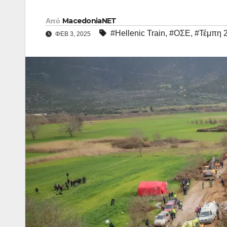
Από
MacedoniaNET
#Hellenic Train
,
#ΟΣΕ
,
#Τέμπη 
ΦΕΒ 3, 2025