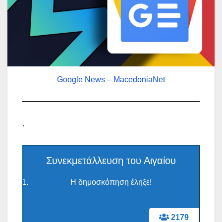
Google News – MacedoniaNet
.
Συνεκμετάλλευση του Αιγαίου
Η δημοσκόπηση έληξε!
2179