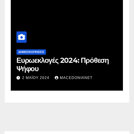
ΔΗΜΟΣΚΟΠΉΣΕΙΣ
Δ
Ευρωεκλογές 2024: Πρόθεση
Γ
Ψήφου
σ
σ
2 ΜΑΪ́ΟΥ 2024
MACEDONIANET