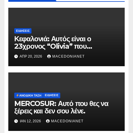
ΕΙΔΉΣΕΙΣ
Κεφαλονιά: Αυτός είναι ο
23χρονος “Olivia” που
κατηγορείται για τον θάνατο της
ΑΠΡ 20, 2026
MACEDONIANET
Μυρτούς
ΕΙΔΉΣΕΙΣ
ΑΝΟΔΙΚΉ ΤΆΣΗ
MERCOSUR: Αυτό που θες να
ξέρεις και δεν σου λένε.
ΙΑΝ 12, 2026
MACEDONIANET