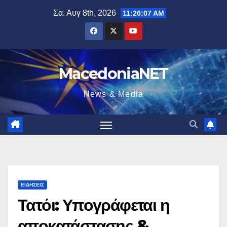
Μετάβαση
Σα. Αυγ 8th, 2026
11:20:08 AM
στο
περιεχόμενο
MacedoniaNET
News & Media
ΕΙΔΉΣΕΙΣ
Τατόι: Υπογράφεται η
αποκατάστασης &