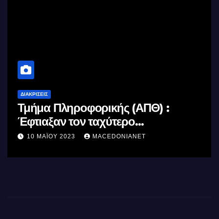
ΔΙΑΚΡΊΣΕΙΣ
Τμήμα Πληροφορικής (ΑΠΘ) :
Έφτιαξαν τον ταχύτερο
επεξεργαστή AI στον κόσμο με τη
10 ΜΑΪ́ΟΥ 2023
MACEDONIANET
χρήση φωτός