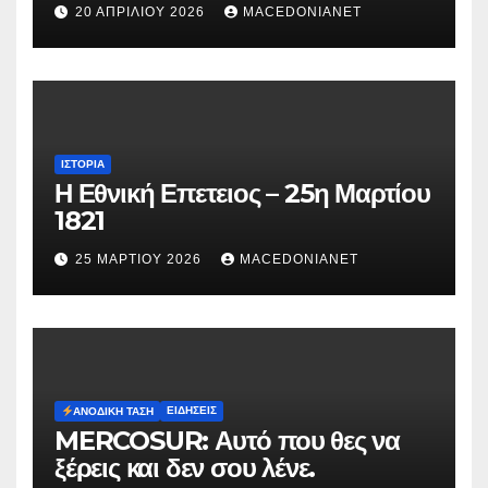
κατηγορείται για τον θάνατο της
20 ΑΠΡΙΛΊΟΥ 2026
MACEDONIANET
Μυρτούς
ΙΣΤΟΡΊΑ
Η Εθνική Επετειος – 25η Μαρτίου
1821
25 ΜΑΡΤΊΟΥ 2026
MACEDONIANET
ΕΙΔΉΣΕΙΣ
ΑΝΟΔΙΚΉ ΤΆΣΗ
MERCOSUR: Αυτό που θες να
ξέρεις και δεν σου λένε.