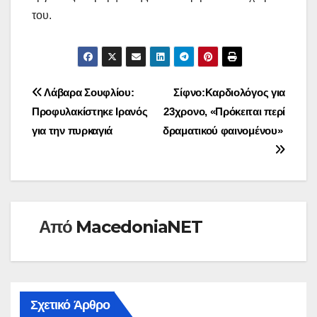
του.
Πλοήγηση
Λάβαρα Σουφλίου:
Σίφνο:Καρδιολόγος για
Προφυλακίστηκε Ιρανός
23χρονο, «Πρόκειται περί
άρθρων
για την πυρκαγιά
δραματικού φαινομένου»
Από
MacedoniaNET
Σχετικό Άρθρο