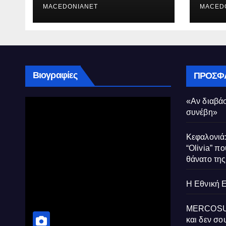
MACEDONIANET
Μυρτ
MACED
Βιογραφίες
ΠΡΌΣΦ
«Αν διαβάσ
συνέβη»
Κεφαλονιά:
“Olivia” πο
θάνατο τη
Η Εθνική 
MERCOSUR:
και δεν σου