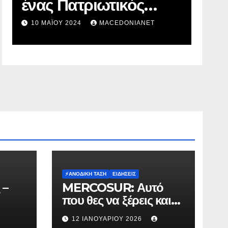
Πρόθεση Ψήφου
Εί
πρ
2 ΜΑΪ́ΟΥ 2024
MACEDONIANET
1 
στ
⚡️ΑΝΟΔΙΚΉ ΤΆΣΗ
ΕΙΔΉΣΕΙΣ
 –
MERCOSUR: Αυτό
που θες να ξέρεις και
δεν σου λένε.
12 ΙΑΝΟΥΑΡΊΟΥ 2026