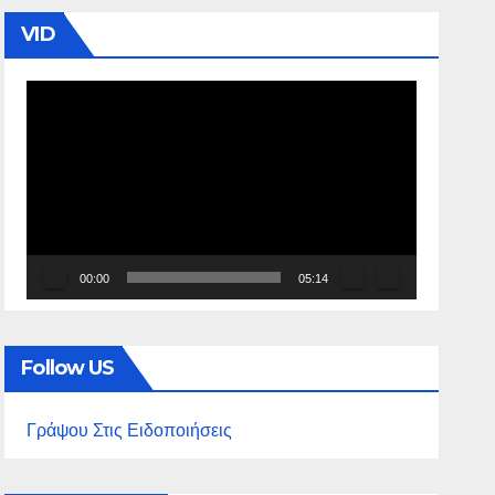
VID
Πρόγραμμα
Αναπαραγωγής
Βίντεο
00:00
05:14
Follow US
Γράψου Στις Ειδοποιήσεις