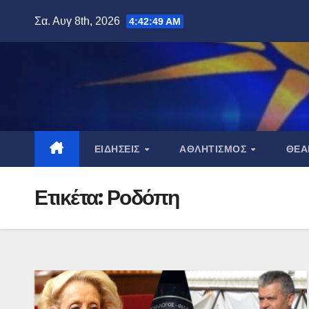
Μετάβαση
Σα. Αυγ 8th, 2026
4:42:49 AM
στο
περιεχόμενο
ΕΙΔΉΣΕΙΣ
ΑΘΛΗΤΙΣΜΌΣ
ΘΈ
Ετικέτα:
Ροδόπη