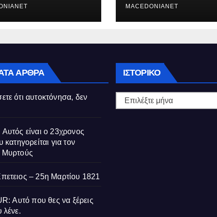
ούς
ONIANET
MACEDONIANET
Ιστορικό
ΑΤΑ ΆΡΘΡΑ
ΙΣΤΟΡΙΚΌ
ετε ότι αυτοκτόνησα, δεν
 Αυτός είναι ο 23χρονος
υ κατηγορείται για τον
ς Μυρτούς
Επετειος – 25η Μαρτίου 1821
 Αυτό που θες να ξέρεις
 λένε.