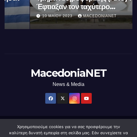
Έφτιαξαν τον ταχύτερο
επεξεργαστή AI στον κόσμο με τη
10 ΜΑΪ́ΟΥ 2023
MACEDONIANET
χρήση φωτός
MacedoniaNET
News & Media
Χρησιμοποιούμε cookies για να σας προσφέρουμε την
Δημιουργήθηκε από το digital2000 με την Υποστήριξη του WordPress
|
καλύτερη δυνατή εμπειρία στη σελίδα μας. Εάν συνεχίσετε να
Θέμα: Newsup από
Themeansar
.