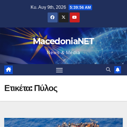
Μετάβαση
Κυ. Αυγ 9th, 2026
5:39:57 AM
στο
περιεχόμενο
MacedoniaNET
News & Media
Ετικέτα:
Πύλος