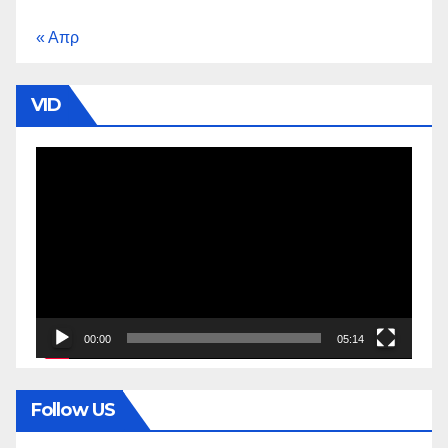
« Απρ
VID
Πρόγραμμα
Αναπαραγωγής
Βίντεο
00:00
05:14
Follow US