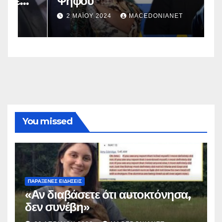
Ψήφου
σ
σ
2 ΜΑΪ́ΟΥ 2024
MACEDONIANET
You missed
ΠΑΡΆΞΕΝΕΣ ΕΙΔΉΣΕΙΣ
«Αν διαβάσετε ότι αυτοκτόνησα,
δεν συνέβη»