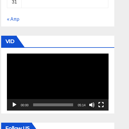
31
« Απρ
VID
Πρόγραμμα
Αναπαραγωγής
Βίντεο
00:00
05:14
Follow US