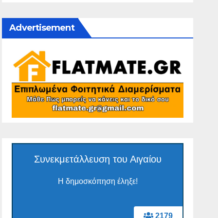
Advertisement
Συνεκμετάλλευση του Αιγαίου
Η δημοσκόπηση έληξε!
2179