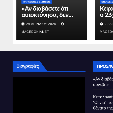
ΠΑΡΆΞΕΝΕΣ ΕΙΔΉΣΕΙΣ
ΕΙΔΉΣΕΙΣ
«Αν διαβάσετε ότι
Κεφα
αυτοκτόνησα, δεν
ο 23
συνέβη»
που 
29 ΑΠΡΙΛΊΟΥ 2026
20 Α
τον 
MACEDONIANET
Μυρτ
MACED
Βιογραφίες
ΠΡΌΣΦ
«Αν διαβάσ
συνέβη»
Κεφαλονιά:
“Olivia” πο
θάνατο τη