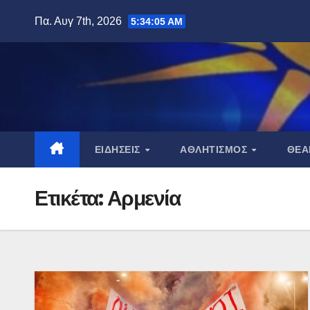
Μετάβαση
Πα. Αυγ 7th, 2026
5:34:06 AM
στο
περιεχόμενο
ΕΙΔΉΣΕΙΣ
ΑΘΛΗΤΙΣΜΌΣ
ΘΈ
Ετικέτα:
Αρμενία