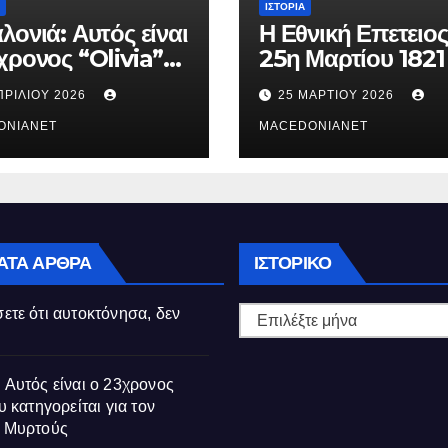
ΙΣΤΟΡΊΑ
λονιά: Αυτός είναι
Η Εθνική Επετειος
χρονος “Olivia”
25η Μαρτίου 1821
κατηγορείται για
ΠΡΙΛΊΟΥ 2026
25 ΜΑΡΤΊΟΥ 2026
θάνατο της
ούς
ONIANET
MACEDONIANET
Ιστορικό
ΑΤΑ ΆΡΘΡΑ
ΙΣΤΟΡΙΚΌ
ετε ότι αυτοκτόνησα, δεν
 Αυτός είναι ο 23χρονος
υ κατηγορείται για τον
ς Μυρτούς