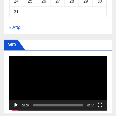
24
25
26
27
28
29
30
31
« Απρ
VID
Πρόγραμμα
Αναπαραγωγής
Βίντεο
00:00
05:14