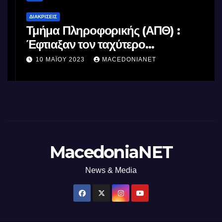
ΔΙΑΚΡΊΣΕΙΣ
Τμήμα Πληροφορικής (ΑΠΘ) :
Έφτιαξαν τον ταχύτερο
επεξεργαστή AI στον κόσμο με τη
10 ΜΑΪ́ΟΥ 2023
MACEDONIANET
χρήση φωτός
MacedoniaNET
News & Media