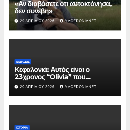
«Αν διαβάσετε ότι αυτοκτόνησα,
δεν συνέβη»
29 ΑΠΡΙΛΊΟΥ 2026
MACEDONIANET
ΕΙΔΉΣΕΙΣ
Κεφαλονιά: Αυτός είναι ο
23χρονος “Olivia” που
κατηγορείται για τον θάνατο της
20 ΑΠΡΙΛΊΟΥ 2026
MACEDONIANET
Μυρτούς
ΙΣΤΟΡΊΑ