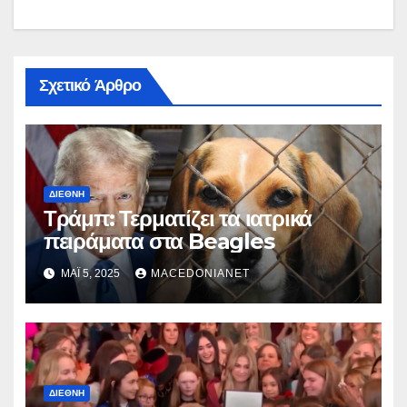
Σχετικό Άρθρο
ΔΙΕΘΝΉ
Τράμπ: Τερματίζει τα ιατρικά
πειράματα στα Beagles
ΜΆΙ 5, 2025
MACEDONIANET
ΔΙΕΘΝΉ