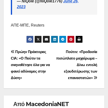
— NiQole (@NiQole1776)
June 26,
2023
ΑΠΕ-ΜΠΕ, Reuters
Πλοήγηση
Πρώην Πράκτορας
Πούτιν: «Προδοσία
CIA: «Ο Πούτιν τα
πισώπλατο μαχαίρωμα –
άρθρων
σκηνοθέτησε όλα για να
Δίνω εντολή
φανεί αδύναμος στην
εξουδετέρωσης των
Δύση»
επαναστατών»
Από
MacedoniaNET