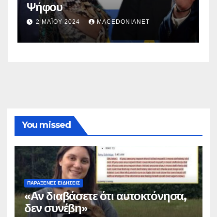
Ψήφου
σ
σ
2 ΜΑΪ́ΟΥ 2024
MACEDONIANET
You missed
ΠΑΡΆΞΕΝΕΣ ΕΙΔΉΣΕΙΣ
«Αν διαβάσετε ότι αυτοκτόνησα,
δεν συνέβη»