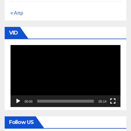
« Απρ
VID
Πρόγραμμα
Αναπαραγωγής
Βίντεο
00:00
05:14
Follow US