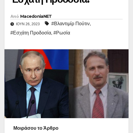
Από
MacedoniaNET
#Βλαντιμίρ Πούτιν
,
ΙΟΎΝ 26, 2023
#Εσχάτη Προδοσία
,
#Ρωσία
Μοιράσου το Άρθρο