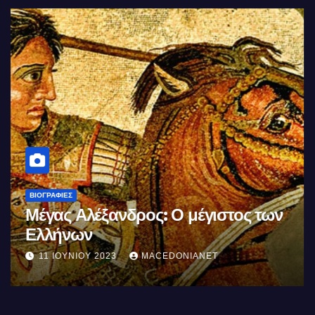
ΒΙΟΓΡΑΦΊΕΣ
Μέγας Αλέξανδρος: Ο μέγιστος των
Ελλήνων
11 ΙΟΥΝΊΟΥ 2023
MACEDONIANET