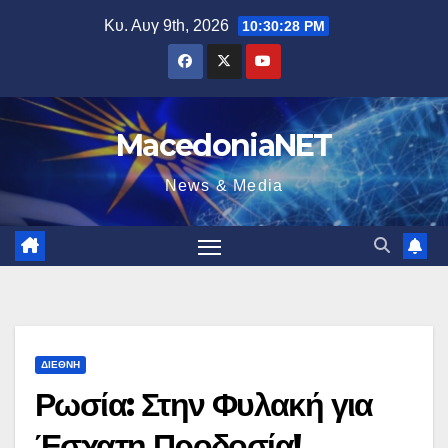
Μετάβαση
Κυ. Αυγ 9th, 2026
10:30:29 PM
στο
περιεχόμενο
MacedoniaNET
News & Media
ΔΙΕΘΝΉ
Ρωσία: Στην Φυλακή για
Έσχατη Προδοσία!