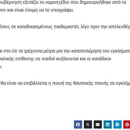
 κυβέρνηση εξετάζει το νομοσχέδιο που δημιουργήθηκε από το
ιν και είναι έτοιμη να το υπογράψει.
νέσεις σε καταδικασμένους παιδεραστές λίγο πριν την απελευθ
ΠΉΣΕΙΣ
ΔΗΜΟΣΚΟΠΉΣΕΙΣ
ΔΗΜΟΣΚΟΠΉΣΕΙΣ
ι στο ότι τα τρέχοντα μέτρα για την καταπολέμηση του εγκλήμα
Ευρωεκλογές
Γλυπτ
υαλικής επίθεσης σε παιδιά αυξάνονται και οι κατάδικοι
ας
2024: Πρόθεση
Παρθεν
»
ός
Ψήφου
Είναι η
2 ΜΑΪ́ΟΥ 2024
1 ΔΕΚΕΜΒΡΊ
 θα είναι να επιβάλλεται η ποινή της θανατικής ποινής σε εγκλή
μός
που πρ
MACEDONIANET
MACEDONIANE
γυρίσο
 &
πατρίδ
πουλο