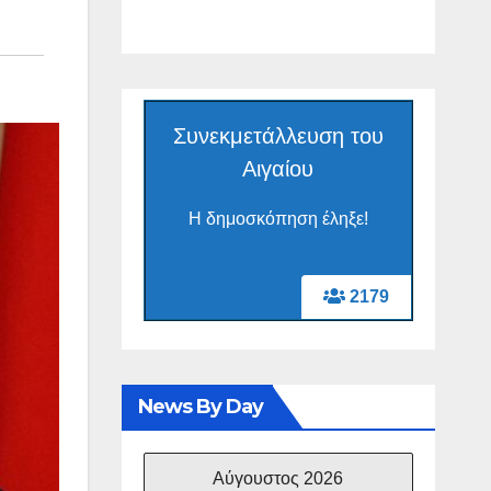
Συνεκμετάλλευση του
Αιγαίου
Η δημοσκόπηση έληξε!
2179
News By Day
Αύγουστος 2026