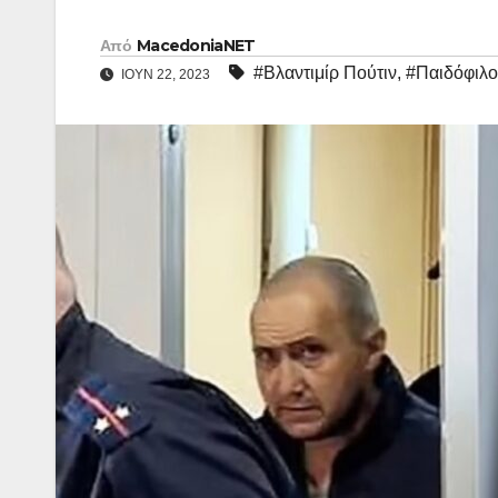
Από
MacedoniaNET
#Βλαντιμίρ Πούτιν
,
#Παιδόφιλο
ΙΟΎΝ 22, 2023