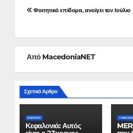
;
Πλοήγηση
Φοιτητικό επίδομα, ανοίγει τον Ιούλιο
άρθρων
Από
MacedoniaNET
Σχετικό Άρθρο
ΕΙΔΉΣΕΙΣ
⚡️ΑΝΟΔΙΚ
Κεφαλονιά: Αυτός
MER