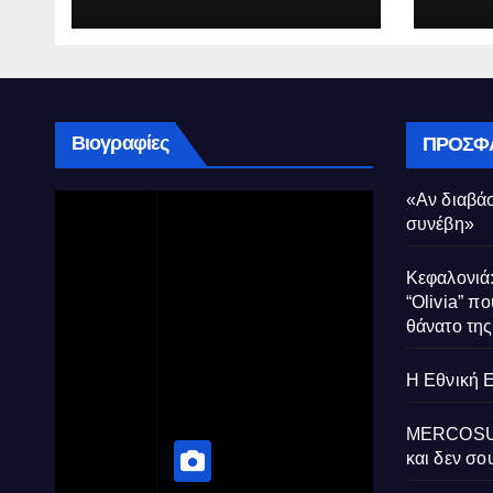
Μυρτ
Βιογραφίες
ΠΡΌΣΦ
«Αν διαβάσ
συνέβη»
Κεφαλονιά:
“Olivia” πο
θάνατο τη
Η Εθνική 
MERCOSUR:
και δεν σου