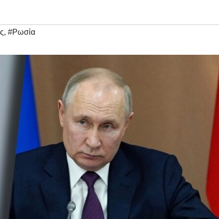
ς
,
#Ρωσία