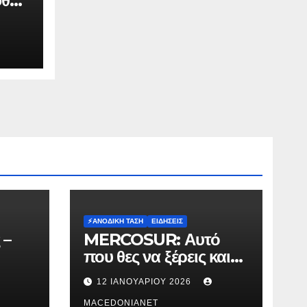
φθη
ξη
⚡️ΑΝΟΔΙΚΉ ΤΆΣΗ
ΕΙΔΉΣΕΙΣ
 –
MERCOSUR: Αυτό
που θες να ξέρεις και
δεν σου λένε.
12 ΙΑΝΟΥΑΡΊΟΥ 2026
MACEDONIANET