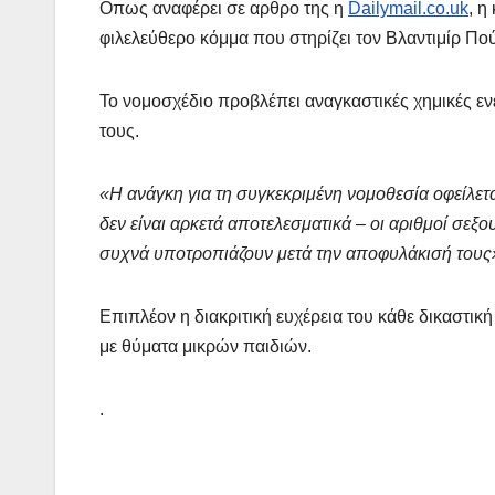
Οπως αναφέρει σε αρθρο της η
Dailymail.co.uk
, η
φιλελεύθερο κόμμα που στηρίζει τον Βλαντιμίρ Πούτ
Το νομοσχέδιο προβλέπει αναγκαστικές χημικές ε
τους.
ΔΗΜΟΣΚΟΠΉΣΕΙΣ
⚡️ΑΝΟΔΙΚΉ ΤΆΣΗ
ΔΗΜΟΣΚΟ
«Η ανάγκη για τη συγκεκριμένη νομοθεσία οφείλετα
Ποιοι είναι
Τι Θέση θα
δεν είναι αρκετά αποτελεσματικά – οι αριθμοί σεξο
πίσω απ τις
έπαιρνε έν
συχνά υποτροπιάζουν μετά την αποφυλάκισή τους
Φωτίες;
Πατριωτικ
14 ΑΥΓΟΎΣΤΟΥ 2024
10 ΜΑΪ́ΟΥ 2024
Επιπλέον η διακριτική ευχέρεια του κάθε δικαστική
σχηματισ
MACEDONIANET
MACEDONIANET
με θύματα μικρών παιδιών.
με ηγέτες
.
Μαρινάκη
Γιαννακό