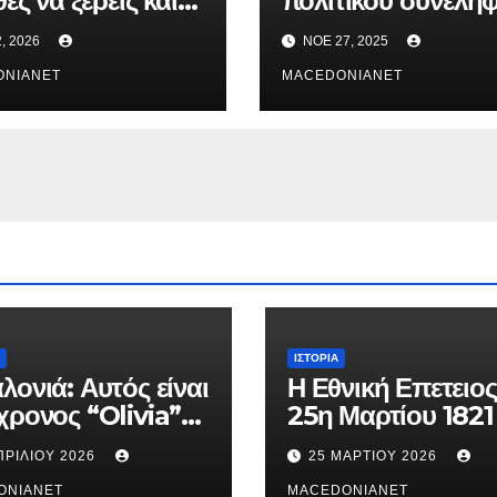
ες να ξέρεις και
πολιτικού συνελή
ου λένε.
μετά από καταδίω
2, 2026
ΝΟΈ 27, 2025
ONIANET
MACEDONIANET
ΙΣΤΟΡΊΑ
λονιά: Αυτός είναι
Η Εθνική Επετειος
χρονος “Olivia”
25η Μαρτίου 1821
κατηγορείται για
ΠΡΙΛΊΟΥ 2026
25 ΜΑΡΤΊΟΥ 2026
θάνατο της
ONIANET
MACEDONIANET