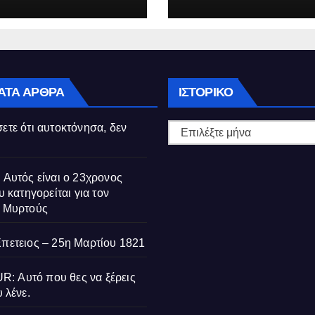
ούς
Ιστορικό
ΑΤΑ ΆΡΘΡΑ
ΙΣΤΟΡΙΚΌ
ετε ότι αυτοκτόνησα, δεν
 Αυτός είναι ο 23χρονος
υ κατηγορείται για τον
ς Μυρτούς
Επετειος – 25η Μαρτίου 1821
 Αυτό που θες να ξέρεις
 λένε.