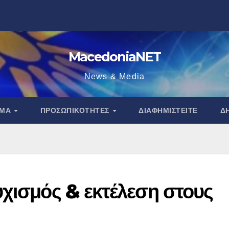
MacedoniaNET
News & Media
ΑΜΑ
ΠΡΟΣΩΠΙΚΌΤΗΤΕΣ
ΔΙΑΦΗΜΙΣΤΕΊΤΕ
Δ
υχισμός & εκτέλεση στους