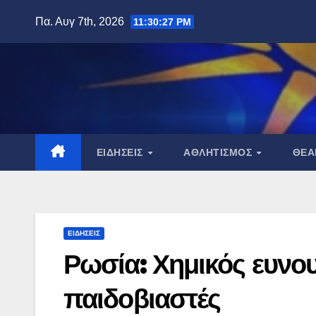
Μετάβαση
Πα. Αυγ 7th, 2026
11:30:28 PM
στο
περιεχόμενο
ΕΙΔΉΣΕΙΣ
ΑΘΛΗΤΙΣΜΌΣ
ΘΈ
ΕΙΔΉΣΕΙΣ
Ρωσία: Χημικός ευνο
παιδοβιαστές