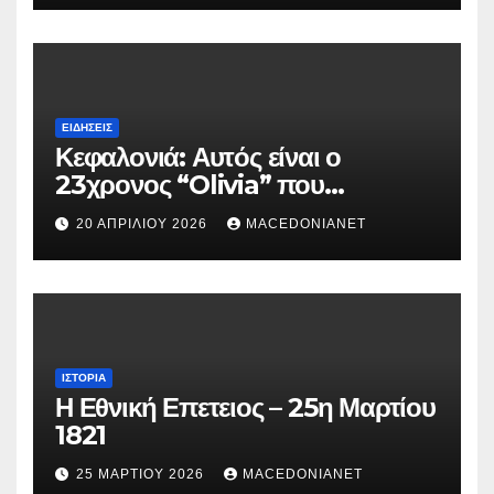
ΕΙΔΉΣΕΙΣ
Κεφαλονιά: Αυτός είναι ο
23χρονος “Olivia” που
κατηγορείται για τον θάνατο της
20 ΑΠΡΙΛΊΟΥ 2026
MACEDONIANET
Μυρτούς
ΙΣΤΟΡΊΑ
Η Εθνική Επετειος – 25η Μαρτίου
1821
25 ΜΑΡΤΊΟΥ 2026
MACEDONIANET