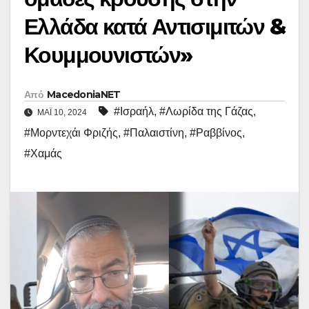
Ελλάδα κατά Αντισιμιτών &
Κουμμουνιστών»
Από
MacedoniaNET
#Ισραήλ
,
#Λωρίδα της Γάζας
,
ΜΆΙ 10, 2024
#Μορντεχάι Φριζής
,
#Παλαιστίνη
,
#Ραββίνος
,
#Χαμάς