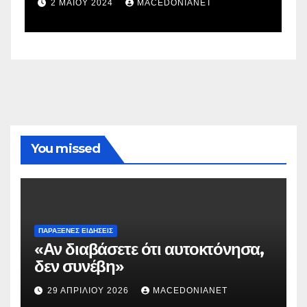
σ
2 ΜΑΪ́ΟΥ 2024
MACEDONIANET
You missed
ΠΑΡΆΞΕΝΕΣ ΕΙΔΉΣΕΙΣ
«Αν διαβάσετε ότι αυτοκτόνησα,
δεν συνέβη»
29 ΑΠΡΙΛΊΟΥ 2026
MACEDONIANET