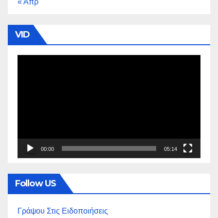
« Απρ
VID
Πρόγραμμα
Αναπαραγωγής
Βίντεο
00:00
05:14
Follow US
Γράψου Στις Ειδοποιήσεις