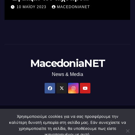
επεξεργαστή AI στον κόσμο με τη
10 ΜΑΪ́ΟΥ 2023
MACEDONIANET
χρήση φωτός
MacedoniaNET
News & Media
Χρησιμοποιούμε cookies για να σας προσφέρουμε την
Δημιουργήθηκε από το digital2000 με την Υποστήριξη του WordPress
|
καλύτερη δυνατή εμπειρία στη σελίδα μας. Εάν συνεχίσετε να
Θέμα: Newsup από
Themeansar
.
χρησιμοποιείτε τη σελίδα, θα υποθέσουμε πως είστε
ικανοποιημένοι με αυτό.