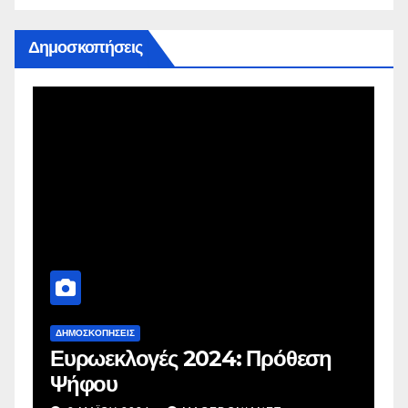
Δημοσκοπήσεις
ΔΗΜΟΣΚΟΠΉΣΕΙΣ
Δ
Ευρωεκλογές 2024: Πρόθεση
Γ
Ψήφου
σ