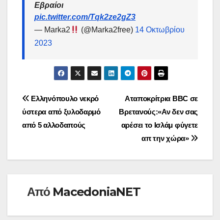
Εβραίοι
pic.twitter.com/Tqk2ze2gZ3
— Marka2
(@Marka2free)
14 Οκτωβρίου
2023
Πλοήγηση
Ελληνόπουλο νεκρό
Αταποκρίτρια BBC σε
ύστερα από ξυλοδαρμό
Βρετανούς:«Αν δεν σας
άρθρων
από 5 αλλοδαπούς
αρέσει το Ισλάμ φύγετε
απ την χώρα»
Από
MacedoniaNET