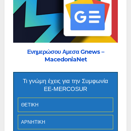
Ενημερώσου Αμεσα Gnews –
MacedoniaNet
Τι γνώμη έχεις για την Συμφωνία
ΕΕ-MERCOSUR
ΘΕΤΙΚΗ
ΑΡΝΗΤΙΚΗ