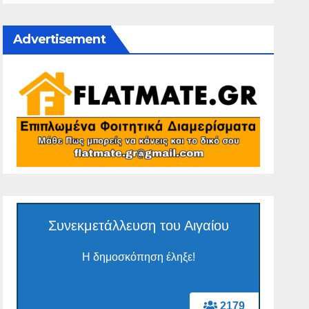
Advertisement
Συνεκμετάλλευση του Αιγαίου
Η δημοσκόπηση έληξε!
2179