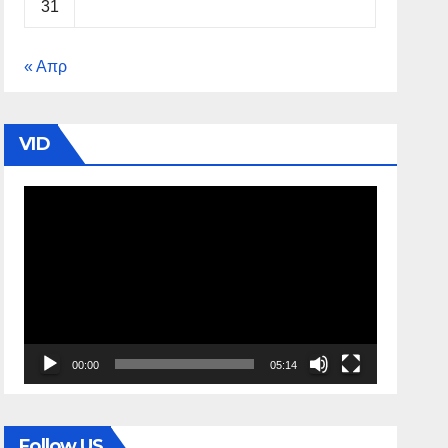
31
« Απρ
VID
Πρόγραμμα
Αναπαραγωγής
Βίντεο
00:00
05:14
Follow US