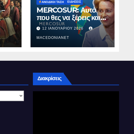
ΕΙΔΉΣΕΙΣ
ΑΝΟΔΙΚΉ ΤΆΣΗ
 –
MERCOSUR: Αυτό
που θες να ξέρεις και
δεν σου λένε.
12 ΙΑΝΟΥΑΡΊΟΥ 2026
MACEDONIANET
Διακρίσεις