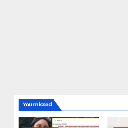
ΔΗΜΟΣΚΟΠΉΣΕΙΣ
Ποιοι είναι πί
τις Φωτίες;
14 ΑΥΓΟΎΣΤΟΥ 2024
MA
You missed