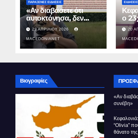
ΠΑΡΆΞΕΝΕΣ ΕΙΔΉΣΕΙΣ
ΕΙΔΉΣΕΙΣ
«Αν διαβάσετε ότι
Κεφα
αυτοκτόνησα, δεν
ο 23
συνέβη»
που 
29 ΑΠΡΙΛΊΟΥ 2026
20 Α
τον 
MACEDONIANET
Μυρτ
MACED
Βιογραφίες
ΠΡΌΣΦ
«Αν διαβάσ
συνέβη»
Κεφαλονιά:
“Olivia” πο
θάνατο τη