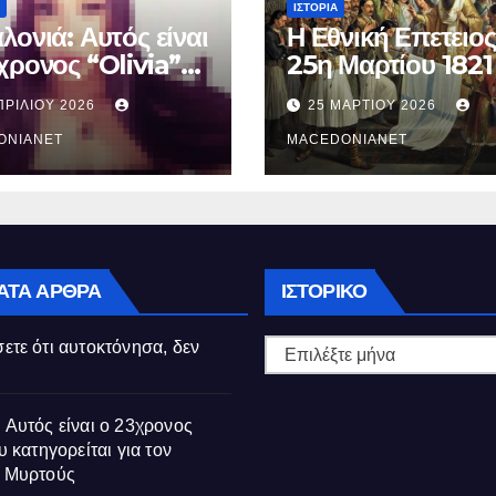
ΙΣΤΟΡΊΑ
λονιά: Αυτός είναι
Η Εθνική Επετειος
χρονος “Olivia”
25η Μαρτίου 1821
κατηγορείται για
ΠΡΙΛΊΟΥ 2026
25 ΜΑΡΤΊΟΥ 2026
θάνατο της
ούς
ONIANET
MACEDONIANET
Ιστορικό
ΑΤΑ ΆΡΘΡΑ
ΙΣΤΟΡΙΚΌ
ετε ότι αυτοκτόνησα, δεν
 Αυτός είναι ο 23χρονος
υ κατηγορείται για τον
ς Μυρτούς