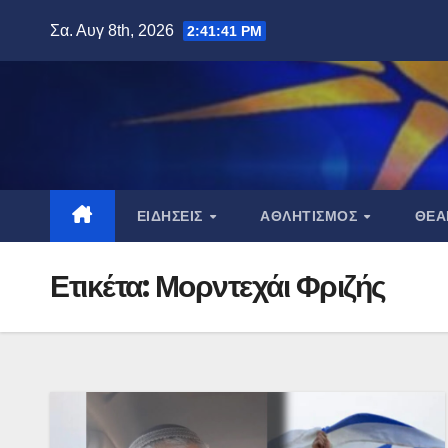
Μετάβαση
Σα. Αυγ 8th, 2026
2:41:42 PM
στο
περιεχόμενο
ΕΙΔΉΣΕΙΣ
ΑΘΛΗΤΙΣΜΌΣ
ΘΈ
Ετικέτα:
Μορντεχάι Φριζής