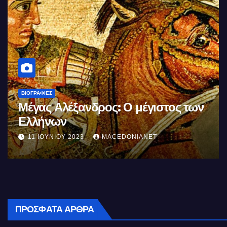
ΒΙΟΓΡΑΦΊΕΣ
Μέγας Αλέξανδρος: Ο μέγιστος των
Ελλήνων
11 ΙΟΥΝΊΟΥ 2023
MACEDONIANET
ΠΡΌΣΦΑΤΑ ΆΡΘΡΑ