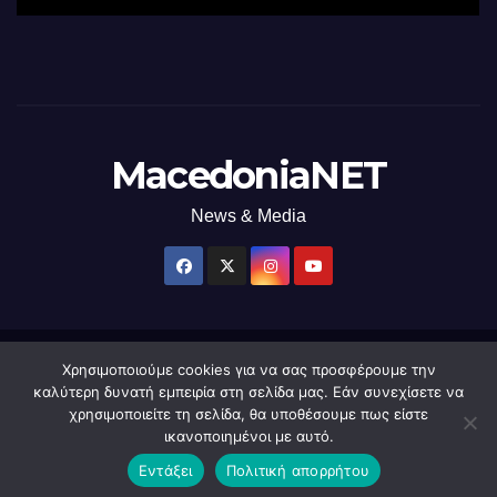
MacedoniaNET
News & Media
Χρησιμοποιούμε cookies για να σας προσφέρουμε την
Δημιουργήθηκε από το digital2000 με την Υποστήριξη του WordPress
|
καλύτερη δυνατή εμπειρία στη σελίδα μας. Εάν συνεχίσετε να
Θέμα: Newsup από
Themeansar
.
χρησιμοποιείτε τη σελίδα, θα υποθέσουμε πως είστε
ικανοποιημένοι με αυτό.
Home
macedonianet
Διαφημιστείτε
Επικοινωνία
Πολιτική Απορρήτου
Εντάξει
Πολιτική απορρήτου