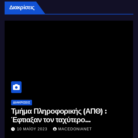
Διακρίσεις
ΔΙΑΚΡΊΣΕΙΣ
Τμήμα Πληροφορικής (ΑΠΘ) :
Έφτιαξαν τον ταχύτερο
επεξεργαστή AI στον κόσμο με τη
10 ΜΑΪ́ΟΥ 2023
MACEDONIANET
χρήση φωτός