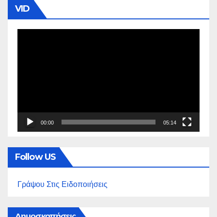
VID
Πρόγραμμα
Αναπαραγωγής
Βίντεο
00:00
05:14
Follow US
Γράψου Στις Ειδοποιήσεις
Δημοσκοπήσεις