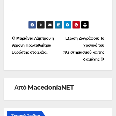
.
Πλοήγηση
Μαριάντα Λάμπρου η
Έξωση Ζωγράφου: Το
9χρονη Πρωταθλήτρια
χρονικό του
άρθρων
Ευρώπης στο Σκάκι.
πλειστηριασμού και της
διαμάχης
Από
MacedoniaNET
Σχετικό Άρθρο