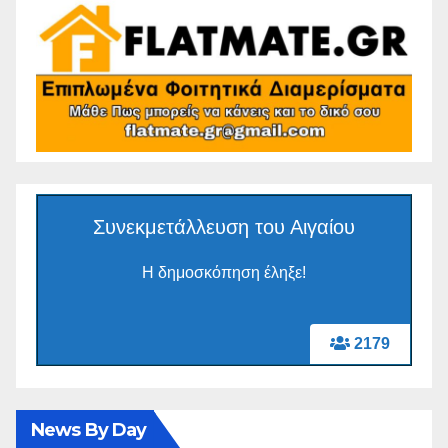
Συνεκμετάλλευση του Αιγαίου
Η δημοσκόπηση έληξε!
2179
News By Day