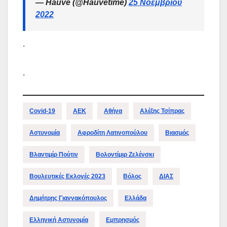
— Hauve (@Hauvetime)
25 Νοεμβρίου
2022
.
.
Covid-19
ΑΕΚ
Αθήνα
Αλέξης Τσίπρας
Αστυνομία
Αφροδίτη Λατινοπούλου
Βιασμός
Βλαντιμίρ Πούτιν
Βολοντίμιρ Ζελένσκι
Βουλευτικές Εκλογές 2023
Βόλος
ΔΙΑΣ
Δημήτρης Γιαννακόπουλος
Ελλάδα
Ελληνική Αστυνομία
Εμπρησμός