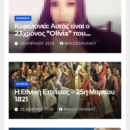
ΕΙΔΉΣΕΙΣ
Κεφαλονιά: Αυτός είναι ο
23χρονος “Olivia” που
κατηγορείται για τον θάνατο της
20 ΑΠΡΙΛΊΟΥ 2026
MACEDONIANET
Μυρτούς
ΙΣΤΟΡΊΑ
Η Εθνική Επετειος – 25η Μαρτίου
1821
25 ΜΑΡΤΊΟΥ 2026
MACEDONIANET