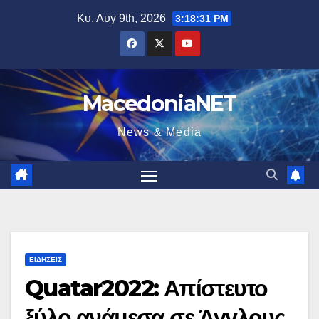
Μετάβαση
Κυ. Αυγ 9th, 2026
3:18:32 PM
στο
περιεχόμενο
MacedoniaNET
News & Media
ΕΙΔΉΣΕΙΣ
Quatar2022: Απίστευτο
ξύλο ανάμεσα σε Άγγλους