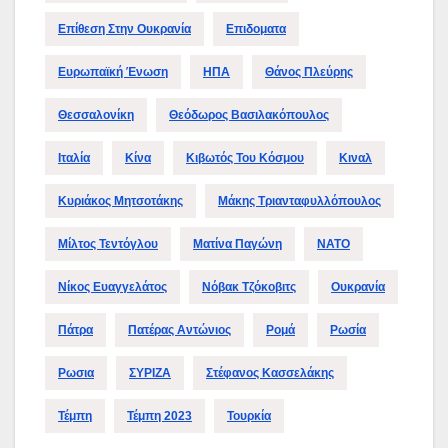
Επίθεση Στην Ουκρανία
Επιδοματα
Ευρωπαϊκή Ένωση
ΗΠΑ
Θάνος Πλεύρης
Θεσσαλονίκη
Θεόδωρος Βασιλακόπουλος
Ιταλία
Κίνα
Κιβωτός Του Κόσμου
Κιναλ
Κυριάκος Μητσοτάκης
Μάκης Τριανταφυλλόπουλος
Μίλτος Τεντόγλου
Ματίνα Παγώνη
ΝΑΤΟ
Νίκος Ευαγγελάτος
Νόβακ Τζόκοβιτς
Ουκρανία
Πάτρα
Πατέρας Αντώνιος
Ρομά
Ρωσία
Ρωσια
ΣΥΡΙΖΑ
Στέφανος Κασσελάκης
Τέμπη
Τέμπη 2023
Τουρκία