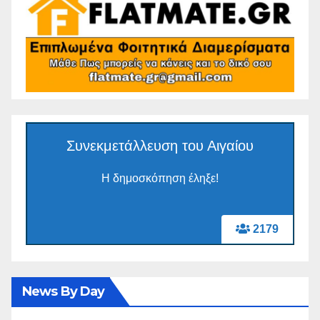
Συνεκμετάλλευση του Αιγαίου
Η δημοσκόπηση έληξε!
2179
News By Day