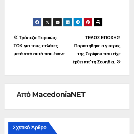
.
Πλοήγηση
Τράπεζα Πειραιώς:
ΤΕΛΟΣ ΕΠΟΧΗΣ!
ΣΟΚ για τους πελάτες
Παραιτήθηκε ο γιατρός
άρθρων
μετά από αυτό που έκανε
της Σερίφου που είχε
έρθει απ’ τη Σουηδία.
Από
MacedoniaNET
Σχετικό Άρθρο