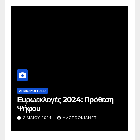
ΔΗΜΟΣΚΟΠΉΣΕΙΣ
Δ
Ευρωεκλογές 2024: Πρόθεση
Γ
Ψήφου
σ
σ
2 ΜΑΪ́ΟΥ 2024
MACEDONIANET