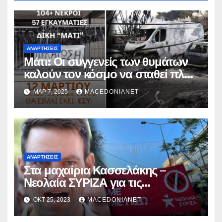
ΑΝΑΡΤΉΣΕΙΣ
Μάτι: Οι συγγενείς των θυμάτων
καλούν τον κόσμο να σταθεί πλάι
τους στο Εφετείο
ΜΑΡ 7, 2025
MACEDONIANET
ΑΝΑΡΤΉΣΕΙΣ
Στα μαχαίρια Κασσελάκης –
Νεολαία ΣΥΡΙΖΑ για τις
διαγραφές.
ΟΚΤ 25, 2023
MACEDONIANET