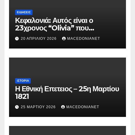
ΕΙΔΉΣΕΙΣ
Κεφαλονιά: Αυτός είναι ο
23χρονος “Olivia” που
κατηγορείται για τον θάνατο της
20 ΑΠΡΙΛΊΟΥ 2026
MACEDONIANET
Μυρτούς
ΙΣΤΟΡΊΑ
Η Εθνική Επετειος – 25η Μαρτίου
1821
25 ΜΑΡΤΊΟΥ 2026
MACEDONIANET