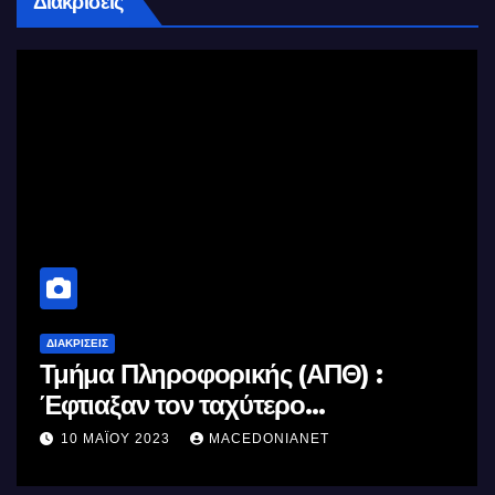
Διακρίσεις
ΔΙΑΚΡΊΣΕΙΣ
Τμήμα Πληροφορικής (ΑΠΘ) :
Έφτιαξαν τον ταχύτερο
επεξεργαστή AI στον κόσμο με τη
10 ΜΑΪ́ΟΥ 2023
MACEDONIANET
χρήση φωτός