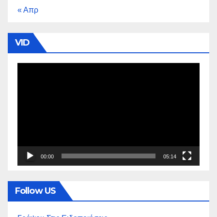
« Απρ
VID
Πρόγραμμα
Αναπαραγωγής
Βίντεο
00:00
05:14
Follow US