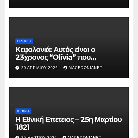
ΕΙΔΉΣΕΙΣ
Κεφαλονιά: Αυτός είναι ο
23χρονος “Olivia” που
κατηγορείται για τον θάνατο της
20 ΑΠΡΙΛΊΟΥ 2026
MACEDONIANET
Μυρτούς
ΙΣΤΟΡΊΑ
Η Εθνική Επετειος – 25η Μαρτίου
1821
25 ΜΑΡΤΊΟΥ 2026
MACEDONIANET