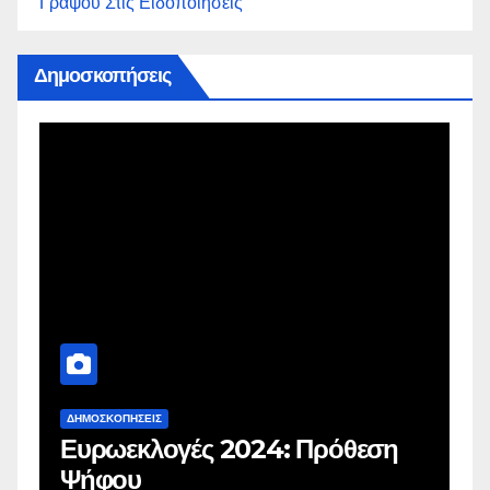
Γράψου Στις Ειδοποιήσεις
Δημοσκοπήσεις
ΔΗΜΟΣΚΟΠΉΣΕΙΣ
Δ
Ευρωεκλογές 2024: Πρόθεση
Γ
Ψήφου
σ