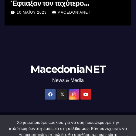
Έφτιαξαν τον ταχύτερο
επεξεργαστή AI στον κόσμο με τη
10 ΜΑΪ́ΟΥ 2023
MACEDONIANET
χρήση φωτός
MacedoniaNET
News & Media
Χρησιμοποιούμε cookies για να σας προσφέρουμε την
Δημιουργήθηκε από το digital2000 με την Υποστήριξη του WordPress
|
καλύτερη δυνατή εμπειρία στη σελίδα μας. Εάν συνεχίσετε να
Θέμα: Newsup από
Themeansar
.
χρησιμοποιείτε τη σελίδα, θα υποθέσουμε πως είστε