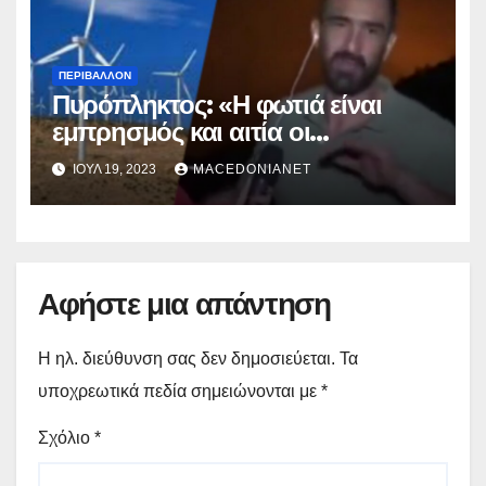
ΠΕΡΙΒΆΛΛΟΝ
Πυρόπληκτος: «Η φωτιά είναι
εμπρησμός και αιτία οι
ανεμογεννήτριες!! »
ΙΟΎΛ 19, 2023
MACEDONIANET
Αφήστε μια απάντηση
Η ηλ. διεύθυνση σας δεν δημοσιεύεται.
Τα
υποχρεωτικά πεδία σημειώνονται με
*
Σχόλιο
*