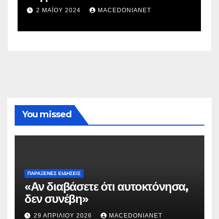
σ
2 ΜΑΪ́ΟΥ 2024
MACEDONIANET
You missed
ΠΑΡΆΞΕΝΕΣ ΕΙΔΉΣΕΙΣ
«Αν διαβάσετε ότι αυτοκτόνησα,
δεν συνέβη»
29 ΑΠΡΙΛΊΟΥ 2026
MACEDONIANET