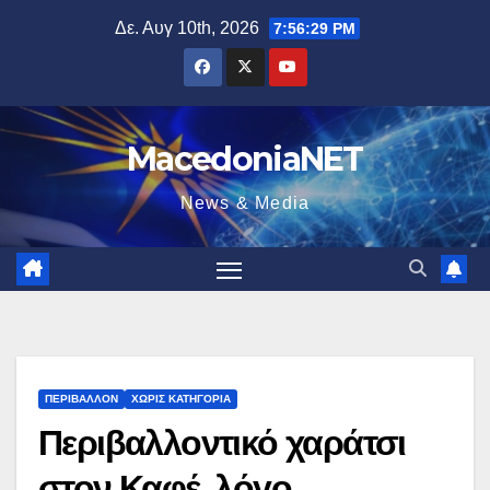
Μετάβαση
Δε. Αυγ 10th, 2026
7:56:30 PM
στο
περιεχόμενο
MacedoniaNET
News & Media
ΠΕΡΙΒΆΛΛΟΝ
ΧΩΡΊΣ ΚΑΤΗΓΟΡΊΑ
Περιβαλλοντικό χαράτσι
στον Καφέ, λόγο