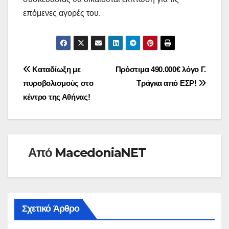
επόμενες αγορές του.
Πλοήγηση
Καταδίωξη με
Πρόστιμα 490.000€ λόγο Γ.
πυροβολισμούς στο
Τράγκα από ΕΣΡ!
άρθρων
κέντρο της Αθήνας!
Από
MacedoniaNET
Σχετικό Άρθρο