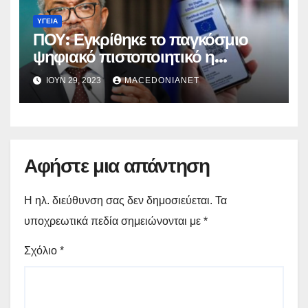
ΥΓΕΊΑ
ΠΟΥ: Εγκρίθηκε το παγκόσμιο
ψηφιακό πιστοποιητικό η
«Συνθήκη Πανδημίας»
ΙΟΎΝ 29, 2023
MACEDONIANET
Αφήστε μια απάντηση
Η ηλ. διεύθυνση σας δεν δημοσιεύεται.
Τα
υποχρεωτικά πεδία σημειώνονται με
*
Σχόλιο
*