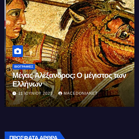
ΒΙΟΓΡΑΦΊΕΣ
Μέγας Αλέξανδρος: Ο μέγιστος των
Ελλήνων
11 ΙΟΥΝΊΟΥ 2023
MACEDONIANET
ΠΡΌΣΦΑΤΑ ΆΡΘΡΑ