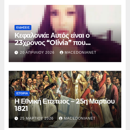
ΕΙΔΉΣΕΙΣ
Κεφαλονιά: Αυτός είναι ο
23χρονος “Olivia” που
κατηγορείται για τον θάνατο της
20 ΑΠΡΙΛΊΟΥ 2026
MACEDONIANET
Μυρτούς
ΙΣΤΟΡΊΑ
Η Εθνική Επετειος – 25η Μαρτίου
1821
25 ΜΑΡΤΊΟΥ 2026
MACEDONIANET