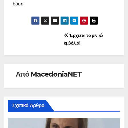
δόση.
Πλοήγηση
Έρχεται το ρινικό
εμβόλιο!
άρθρων
Από
MacedoniaNET
Σχετικό Άρθρο