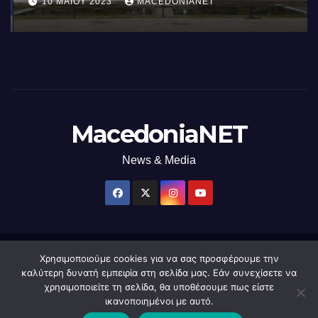
10 ΜΑΪ́ΟΥ 2023
MACEDONIANET
χρήση φωτός
MacedoniaNET
News & Media
Χρησιμοποιούμε cookies για να σας προσφέρουμε την
Δημιουργήθηκε από το digital2000 με την Υποστήριξη του WordPress
|
καλύτερη δυνατή εμπειρία στη σελίδα μας. Εάν συνεχίσετε να
Θέμα: Newsup από
Themeansar
.
χρησιμοποιείτε τη σελίδα, θα υποθέσουμε πως είστε
ικανοποιημένοι με αυτό.
Home
macedonianet
Διαφημιστείτε
Επικοινωνία
Πολιτική Απορρήτου