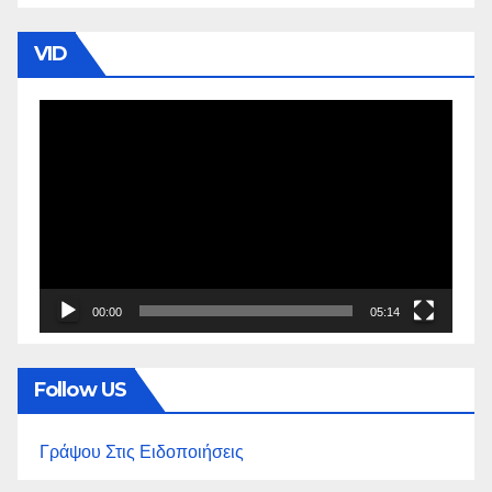
VID
Πρόγραμμα
Αναπαραγωγής
Βίντεο
00:00
05:14
Follow US
Γράψου Στις Ειδοποιήσεις