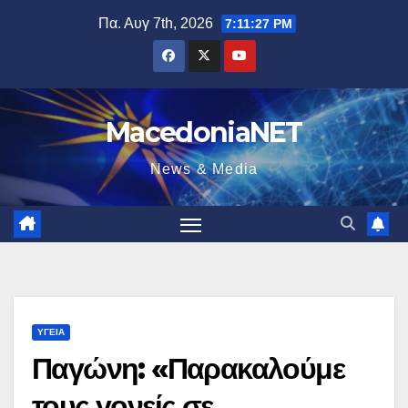
Μετάβαση
Πα. Αυγ 7th, 2026
7:11:28 PM
στο
περιεχόμενο
MacedoniaNET
News & Media
ΥΓΕΊΑ
Παγώνη: «Παρακαλούμε
τους γονείς σε