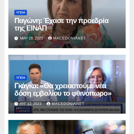
ΥΓΕΊΑ
Παγώνη: Έχασε την προεδρία
της ΕΙΝΑΠ
ΜΑΡ 28, 2025
MACEDONIANET
ΥΓΕΊΑ
Γκάγκα: «Θα χρειαστούμε νέα
δόση εμβολίου το φθινόπωρο»
ΑΥΓ 12, 2023
MACEDONIANET