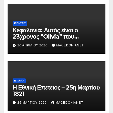
ΕΙΔΉΣΕΙΣ
Κεφαλονιά: Αυτός είναι ο
23χρονος “Olivia” που
κατηγορείται για τον θάνατο της
20 ΑΠΡΙΛΊΟΥ 2026
MACEDONIANET
Μυρτούς
ΙΣΤΟΡΊΑ
Η Εθνική Επετειος – 25η Μαρτίου
1821
25 ΜΑΡΤΊΟΥ 2026
MACEDONIANET