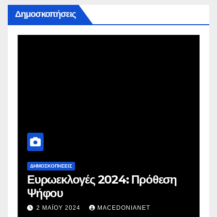
Δημοσκοπήσεις
ΔΗΜΟΣΚΟΠΉΣΕΙΣ
Δ
Ευρωεκλογές 2024: Πρόθεση
Γ
Ψήφου
σ
σ
2 ΜΑΪ́ΟΥ 2024
MACEDONIANET