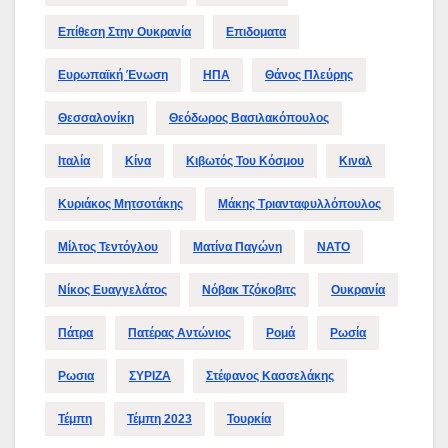
Επίθεση Στην Ουκρανία
Επιδοματα
Ευρωπαϊκή Ένωση
ΗΠΑ
Θάνος Πλεύρης
Θεσσαλονίκη
Θεόδωρος Βασιλακόπουλος
Ιταλία
Κίνα
Κιβωτός Του Κόσμου
Κιναλ
Κυριάκος Μητσοτάκης
Μάκης Τριανταφυλλόπουλος
Μίλτος Τεντόγλου
Ματίνα Παγώνη
ΝΑΤΟ
Νίκος Ευαγγελάτος
Νόβακ Τζόκοβιτς
Ουκρανία
Πάτρα
Πατέρας Αντώνιος
Ρομά
Ρωσία
Ρωσια
ΣΥΡΙΖΑ
Στέφανος Κασσελάκης
Τέμπη
Τέμπη 2023
Τουρκία