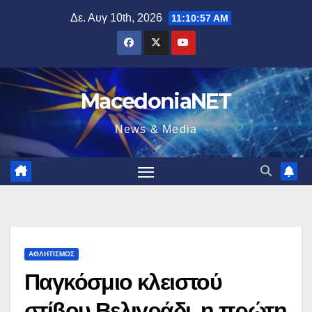
Μετάβαση
Δε. Αυγ 10th, 2026
11:10:58 AM
στο
περιεχόμενο
MacedoniaNET
News & Media
ΑΘΛΗΤΙΣΜΌΣ
Παγκόσμιο κλειστού
στίβου Βελιγράδι, η πρώτη