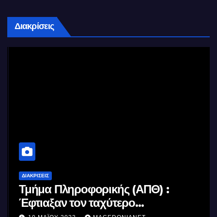
Διακρίσεις
ΔΙΑΚΡΊΣΕΙΣ
Τμήμα Πληροφορικής (ΑΠΘ) :
Έφτιαξαν τον ταχύτερο
επεξεργαστή AI στον κόσμο με τη