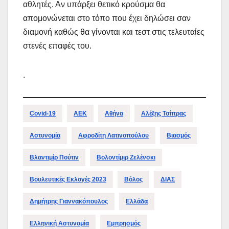
αθλητές. Αν υπάρξει θετικό κρούσμα θα
απομονώνεται στο τόπο που έχει δηλώσει σαν
διαμονή καθώς θα γίνονται και τεστ στις τελευταίες
στενές επαφές του.
.
Covid-19
ΑΕΚ
Αθήνα
Αλέξης Τσίπρας
Αστυνομία
Αφροδίτη Λατινοπούλου
Βιασμός
Βλαντιμίρ Πούτιν
Βολοντίμιρ Ζελένσκι
Βουλευτικές Εκλογές 2023
Βόλος
ΔΙΑΣ
Δημήτρης Γιαννακόπουλος
Ελλάδα
Ελληνική Αστυνομία
Εμπρησμός