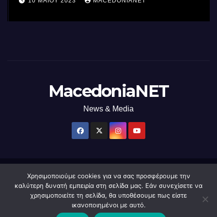
10 ΜΑΪ́ΟΥ 2023
MACEDONIANET
χρήση φωτός
MacedoniaNET
News & Media
Χρησιμοποιούμε cookies για να σας προσφέρουμε την
Δημιουργήθηκε από το digital2000 με την Υποστήριξη του WordPress
|
καλύτερη δυνατή εμπειρία στη σελίδα μας. Εάν συνεχίσετε να
Θέμα: Newsup από
Themeansar
.
χρησιμοποιείτε τη σελίδα, θα υποθέσουμε πως είστε
ικανοποιημένοι με αυτό.
Home
macedonianet
Διαφημιστείτε
Επικοινωνία
Πολιτική Απορρήτου