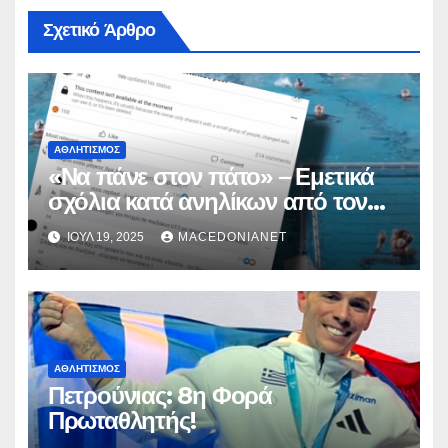
Σχετικό Άρθρο
ΑΘΛΗΤΙΣΜΌΣ
«Να πάνε στον πάτο» – Εμετικά
σχόλια κατά ανηλίκων από τον
γενικό γραμματέα του Χιου
ΙΟΎΛ 19, 2025
MACEDONIANET
ΑΘΛΗΤΙΣΜΌΣ
Πετρούνιας: 8η Φορά
Πρωταθλητής!