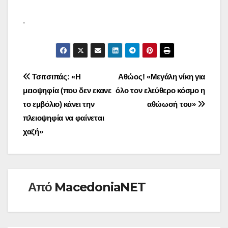
.
Πλοήγηση
Τσιτσιπάς: «Η
Αθώος! «Μεγάλη νίκη για
μειοψηφία (που δεν εκανε
όλο τον ελεύθερο κόσμο η
άρθρων
το εμβόλιο) κάνει την
αθώωσή του»
πλειοψηφία να φαίνεται
χαζή»
Από
MacedoniaNET