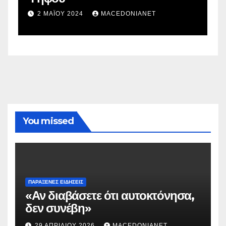
σ
2 ΜΑΪ́ΟΥ 2024
MACEDONIANET
You missed
ΠΑΡΆΞΕΝΕΣ ΕΙΔΉΣΕΙΣ
«Αν διαβάσετε ότι αυτοκτόνησα,
δεν συνέβη»
29 ΑΠΡΙΛΊΟΥ 2026
MACEDONIANET