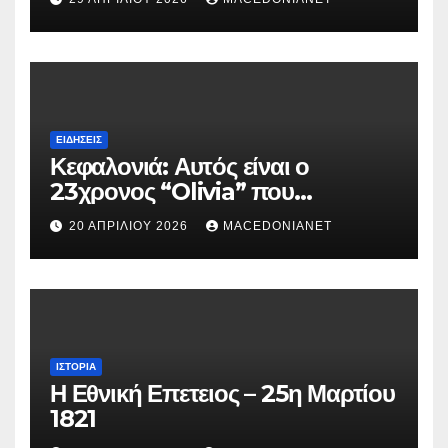
ΕΙΔΉΣΕΙΣ
Κεφαλονιά: Αυτός είναι ο
23χρονος “Olivia” που
κατηγορείται για τον θάνατο της
20 ΑΠΡΙΛΊΟΥ 2026
MACEDONIANET
Μυρτούς
ΙΣΤΟΡΊΑ
Η Εθνική Επετειος – 25η Μαρτίου
1821