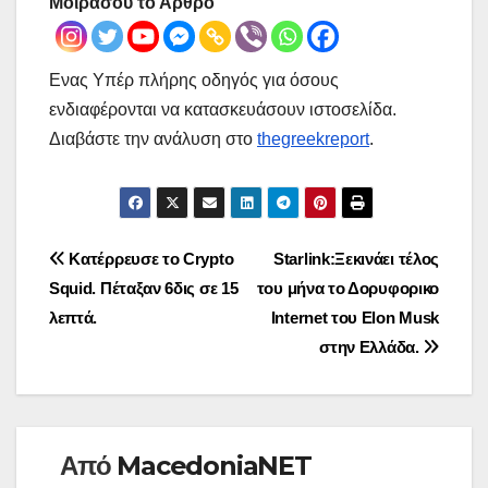
Μοιράσου το Άρθρο
Ενας Υπέρ πλήρης οδηγός για όσους
ενδιαφέρονται να κατασκευάσουν ιστοσελίδα.
Διαβάστε την ανάλυση στο
thegreekreport
.
Πλοήγηση
Κατέρρευσε το Crypto
Starlink:Ξεκινάει τέλος
Squid. Πέταξαν 6δις σε 15
του μήνα το Δορυφορικο
άρθρων
λεπτά.
Internet του Elon Musk
στην Ελλάδα.
Από
MacedoniaNET