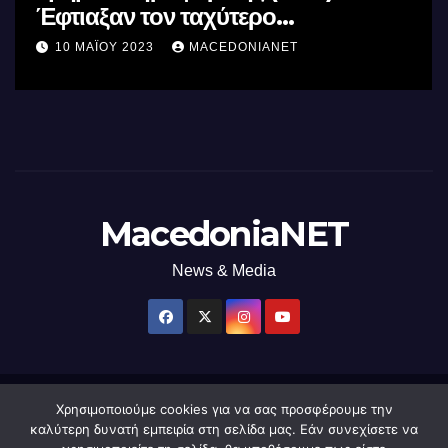
Έφτιαξαν τον ταχύτερο
επεξεργαστή AI στον κόσμο με τη
10 ΜΑΪ́ΟΥ 2023
MACEDONIANET
χρήση φωτός
MacedoniaNET
News & Media
Χρησιμοποιούμε cookies για να σας προσφέρουμε την
Δημιουργήθηκε από το digital2000 με την Υποστήριξη του WordPress
|
καλύτερη δυνατή εμπειρία στη σελίδα μας. Εάν συνεχίσετε να
Θέμα: Newsup από
Themeansar
.