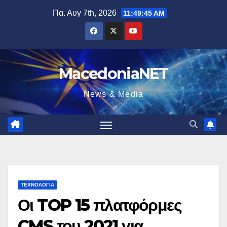
Μετάβαση
Πα. Αυγ 7th, 2026
11:49:45 AM
στο
περιεχόμενο
MacedoniaNET
News & Media
ΤΕΧΝΟΛΟΓΊΑ
Οι TOP 15 πλατφόρμες
CMS του 2021 για