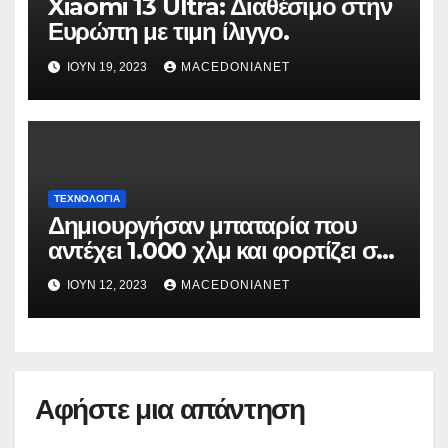
Xiaomi 13 Ultra: Διαθέσιμο στην
Ευρώπη με τιμη ίλιγγο.
ΙΟΎΝ 19, 2023
MACEDONIANET
ΤΕΧΝΟΛΟΓΊΑ
Δημιουργήσαν μπαταρία που
αντέχει 1.000 χλμ και φορτίζει σε
6 λεπτά
ΙΟΎΝ 12, 2023
MACEDONIANET
Αφήστε μια απάντηση