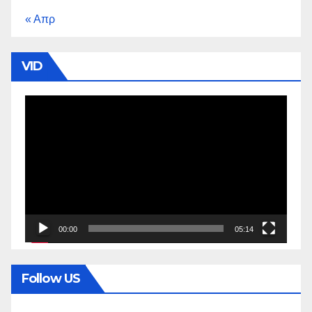
« Απρ
VID
Πρόγραμμα
Αναπαραγωγής
Βίντεο
00:00
05:14
Follow US