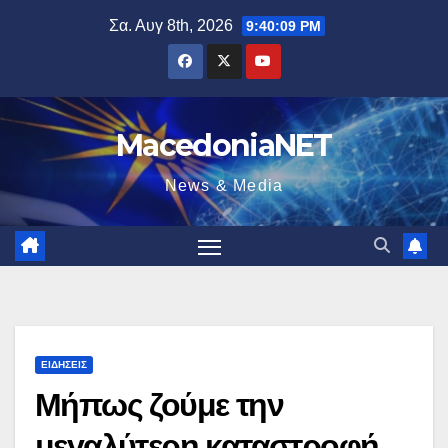
Μετάβαση
Σα. Αυγ 8th, 2026
9:40:10 PM
στο
περιεχόμενο
MacedoniaNET
News & Media
ΕΙΔΉΣΕΙΣ
Μήπως ζούμε την
μεγαλύτερη καταστροφή