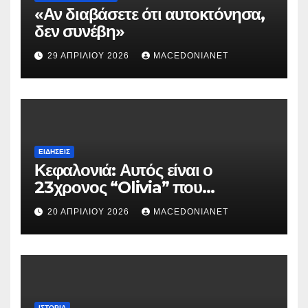
«Αν διαβάσετε ότι αυτοκτόνησα,
δεν συνέβη»
29 ΑΠΡΙΛΊΟΥ 2026
MACEDONIANET
ΕΙΔΉΣΕΙΣ
Κεφαλονιά: Αυτός είναι ο
23χρονος “Olivia” που
κατηγορείται για τον θάνατο της
20 ΑΠΡΙΛΊΟΥ 2026
MACEDONIANET
Μυρτούς
ΙΣΤΟΡΊΑ