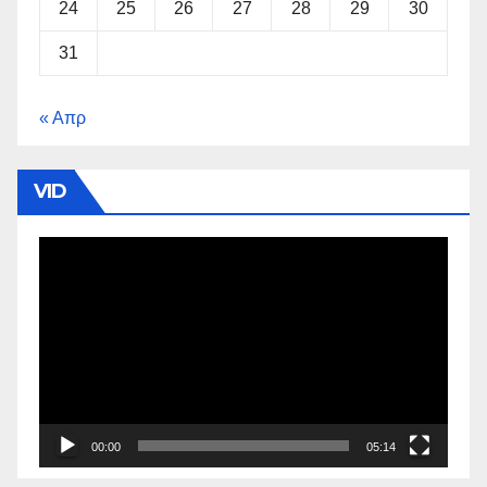
24
25
26
27
28
29
30
31
« Απρ
VID
Πρόγραμμα
Αναπαραγωγής
Βίντεο
00:00
05:14