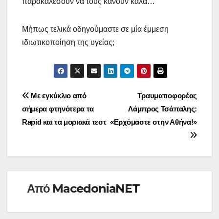
παρακαλέσουν να τους κάνουν καλά…
Μήπως τελικά οδηγούμαστε σε μία έμμεση
ιδιωτικοποίηση της υγείας;
Πλοήγηση
Με εγκύκλιο από
Τραυματιοφορέας
σήμερα φτηνότερα τα
Λάμπρος Τσάπαλης:
άρθρων
Rapid και τα μοριακά τεστ
«Ερχόμαστε στην Αθήνα!»
Από
MacedoniaNET