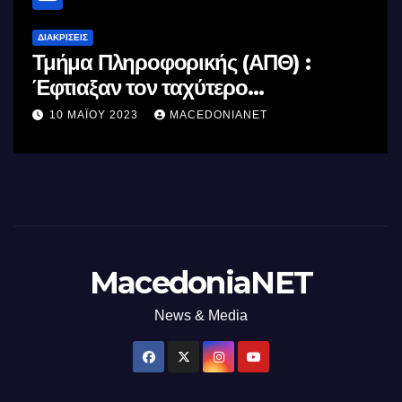
ΔΙΑΚΡΊΣΕΙΣ
Τμήμα Πληροφορικής (ΑΠΘ) :
Έφτιαξαν τον ταχύτερο
επεξεργαστή AI στον κόσμο με τη
10 ΜΑΪ́ΟΥ 2023
MACEDONIANET
χρήση φωτός
MacedoniaNET
News & Media