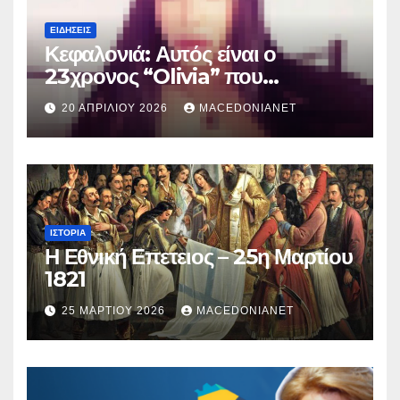
ΕΙΔΉΣΕΙΣ
Κεφαλονιά: Αυτός είναι ο
23χρονος “Olivia” που
κατηγορείται για τον θάνατο της
20 ΑΠΡΙΛΊΟΥ 2026
MACEDONIANET
Μυρτούς
ΙΣΤΟΡΊΑ
Η Εθνική Επετειος – 25η Μαρτίου
1821
25 ΜΑΡΤΊΟΥ 2026
MACEDONIANET