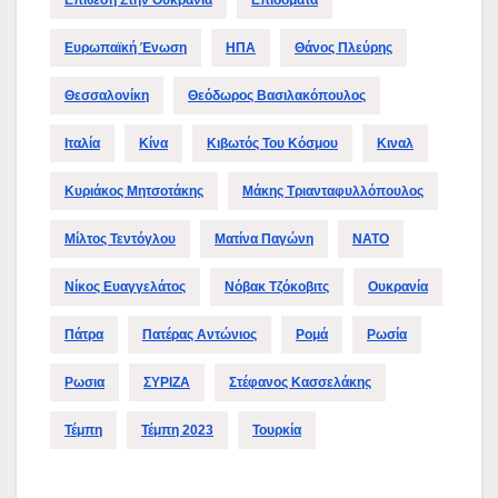
Ευρωπαϊκή Ένωση
ΗΠΑ
Θάνος Πλεύρης
Θεσσαλονίκη
Θεόδωρος Βασιλακόπουλος
Ιταλία
Κίνα
Κιβωτός Του Κόσμου
Κιναλ
Κυριάκος Μητσοτάκης
Μάκης Τριανταφυλλόπουλος
Μίλτος Τεντόγλου
Ματίνα Παγώνη
ΝΑΤΟ
Νίκος Ευαγγελάτος
Νόβακ Τζόκοβιτς
Ουκρανία
Πάτρα
Πατέρας Αντώνιος
Ρομά
Ρωσία
Ρωσια
ΣΥΡΙΖΑ
Στέφανος Κασσελάκης
Τέμπη
Τέμπη 2023
Τουρκία