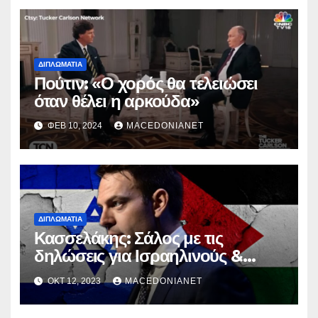
ΔΙΠΛΩΜΑΤΊΑ
Πούτιν: «Ο χορός θα τελειώσει
όταν θέλει η αρκούδα»
ΦΕΒ 10, 2024
MACEDONIANET
ΔΙΠΛΩΜΑΤΊΑ
Κασσελάκης: Σάλος με τις
δηλώσεις για Ισραηλινούς &
Παλαιστίνιους τραυματίες
ΟΚΤ 12, 2023
MACEDONIANET