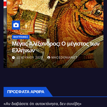
ΒΙΟΓΡΑΦΊΕΣ
Μέγας Αλέξανδρος: Ο μέγιστος των
Ελλήνων
11 ΙΟΥΝΊΟΥ 2023
MACEDONIANET
ΠΡΌΣΦΑΤΑ ΆΡΘΡΑ
«Αν διαβάσετε ότι αυτοκτόνησα, δεν συνέβη»