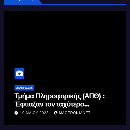
ΔΙΑΚΡΊΣΕΙΣ
Τμήμα Πληροφορικής (ΑΠΘ) :
Έφτιαξαν τον ταχύτερο
επεξεργαστή AI στον κόσμο με τη
10 ΜΑΪ́ΟΥ 2023
MACEDONIANET
χρήση φωτός