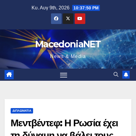
Μετάβαση
Κυ. Αυγ 9th, 2026
10:37:52 PM
στο
περιεχόμενο
MacedoniaNET
News & Media
ΔΙΠΛΩΜΑΤΊΑ
Μεντβέντεφ: Η Ρωσία έχει
τη δύναμη να βάλει τους