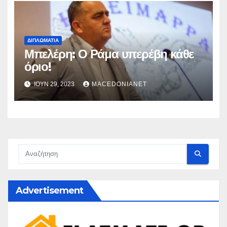
ΔΙΠΛΩΜΑΤΊΑ
Μπελέρη: Ο Ράμα υπερέβη κάθε
όριο!
ΙΟΎΝ 29, 2023
MACEDONIANET
Advertisement