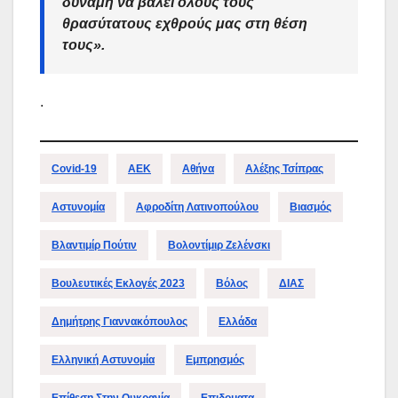
δύναμη να βάλει όλους τους
θρασύτατους εχθρούς μας στη θέση
τους»
.
.
Covid-19
ΑΕΚ
Αθήνα
Αλέξης Τσίπρας
Αστυνομία
Αφροδίτη Λατινοπούλου
Βιασμός
Βλαντιμίρ Πούτιν
Βολοντίμιρ Ζελένσκι
Βουλευτικές Εκλογές 2023
Βόλος
ΔΙΑΣ
Δημήτρης Γιαννακόπουλος
Ελλάδα
Ελληνική Αστυνομία
Εμπρησμός
Επίθεση Στην Ουκρανία
Επιδοματα