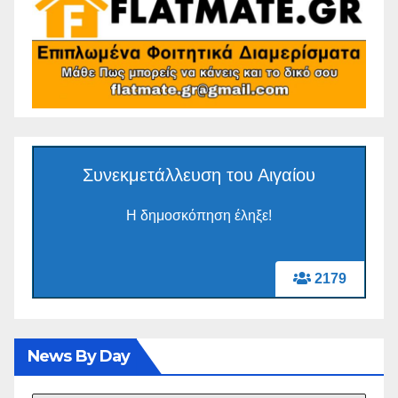
Συνεκμετάλλευση του Αιγαίου
Η δημοσκόπηση έληξε!
2179
News By Day