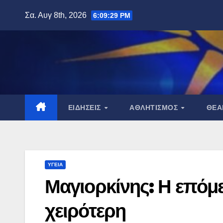
Μετάβαση
Σα. Αυγ 8th, 2026
6:09:31 PM
στο
περιεχόμενο
ΕΙΔΉΣΕΙΣ
ΑΘΛΗΤΙΣΜΌΣ
ΘΈ
ΥΓΕΊΑ
Μαγιορκίνης: Η επόμε
χειρότερη