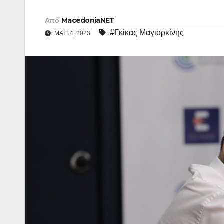
Από
MacedoniaNET
#Γκίκας Μαγιορκίνης
ΜΆΙ 14, 2023