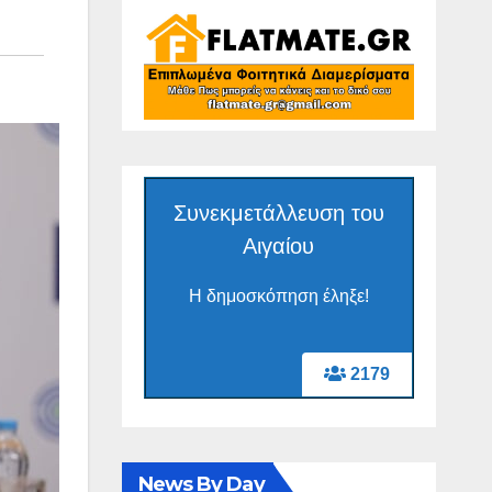
Συνεκμετάλλευση του
Αιγαίου
Η δημοσκόπηση έληξε!
2179
News By Day