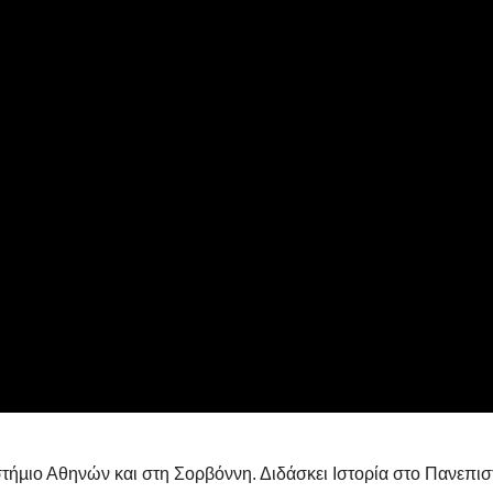
ήµιο Αθηνών και στη Σορβόννη. Διδάσκει Ιστορία στο Πανεπισ