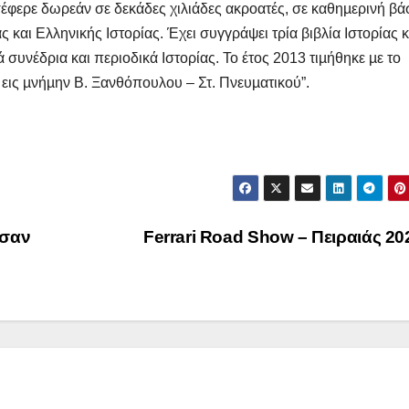
έφερε δωρεάν σε δεκάδες χιλιάδες ακροατές, σε καθηµερινή βά
 και Ελληνικής Ιστορίας. Έχει συγγράψει τρία βιβλία Ιστορίας
 συνέδρια και περιοδικά Ιστορίας. Το έτος 2013 τιµήθηκε µε το
εις µνήµην Β. Ξανθόπουλου – Στ. Πνευµατικού”.
ΔΗΜΟΣΚΟΠΉΣΕΙΣ
ΑΝΟΔΙΚΉ ΤΆΣΗ
Ποιοι είναι
Τι Θέση
ασαν
Ferrari Road Show – Πειραιάς 2
πίσω απ τις
έπαιρν
Φωτίες;
Πατριω
14 ΑΥΓΟΎΣΤΟΥ 2024
10 ΜΑΪ́ΟΥ 2
σχηματ
MACEDONIANET
MACEDONIANE
με ηγέτ