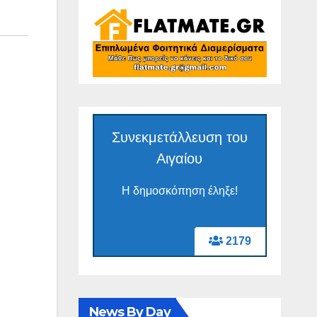
Συνεκμετάλλευση του
Αιγαίου
Η δημοσκόπηση έληξε!
2179
News By Day