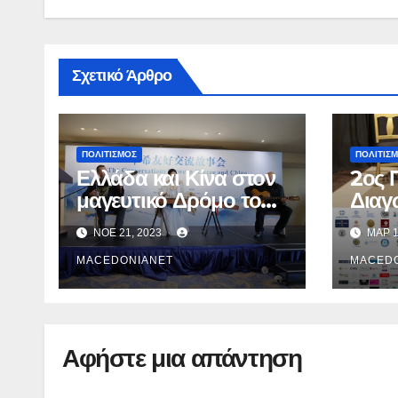
Σχετικό Άρθρο
ΠΟΛΙΤΙΣΜΌΣ
ΠΟΛΙΤΙΣ
Ελλάδα και Κίνα στον
2ος 
μαγευτικό Δρόμο του
Διαγ
Μεταξιού
Πρω
ΝΟΈ 21, 2023
ΜΑΡ 1
Μονο
MACEDONIANET
Σκην
MACED
Αφήστε μια απάντηση