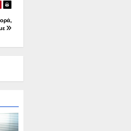
φορά,
υμε