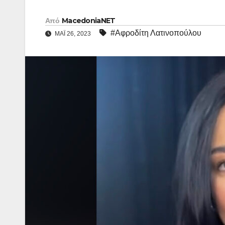
Από
MacedoniaNET
#Αφροδίτη Λατινοπούλου
ΜΆΙ 26, 2023