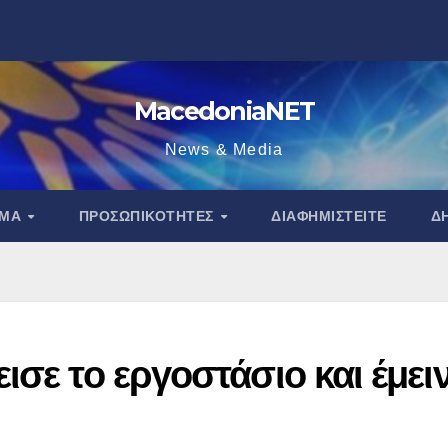
MacedoniaNET
News & Media
ΑΜΑ
ΠΡΟΣΩΠΙΚΌΤΗΤΕΣ
ΔΙΑΦΗΜΙΣΤΕΊΤΕ
Δ
ισε το εργοστάσιο και έμει