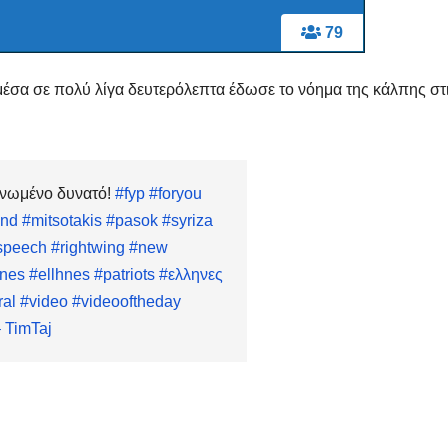
Μαρινά
79
Γιαννα
;
μέσα σε πολύ λίγα δευτερόλεπτα έδωσε το νόημα της κάλπης στ
ενωμένο δυνατό!
#fyp
#foryou
nd
#mitsotakis
#pasok
#syriza
speech
#rightwing
#new
ines
#ellhnes
#patriots
#ελληνες
ral
#video
#videooftheday
 TimTaj