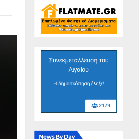
Συνεκμετάλλευση του
Αιγαίου
Η δημοσκόπηση έληξε!
2179
News By Day