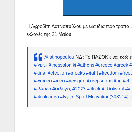
Η Αφροδίτη Λατινοπούλου με ένα ιδιαίτερο τρόπο 
εκλογές της 21 Μαΐου .
@latinopoulou
ΝΔ : Το ΠΑΣΟΚ είναι εδώ 
#fypシ
#thessaloniki
#athens
#greece
#greek
#
#kinal
#election
#greeks
#right
#freedom
#free
#women
#men
#newgen
#keepsupporting
#ell
#ελλαδα
#εκλογες
#2023
#tiktok
#tiktokviral
#vi
#tiktokvideo
#fyy
♬ Sport Motivation(308214) –
.