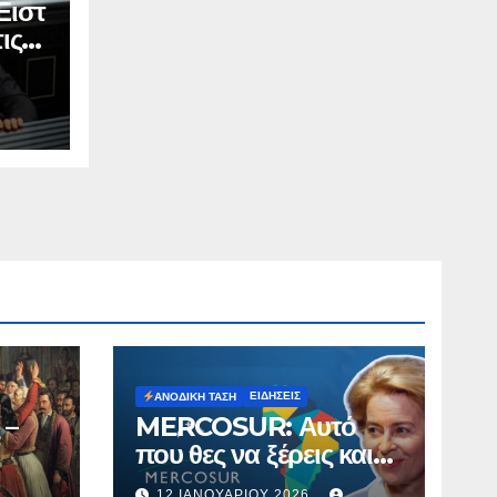
Ειστ
ις
ΕΙΔΉΣΕΙΣ
ΑΝΟΔΙΚΉ ΤΆΣΗ
 –
MERCOSUR: Αυτό
που θες να ξέρεις και
δεν σου λένε.
12 ΙΑΝΟΥΑΡΊΟΥ 2026