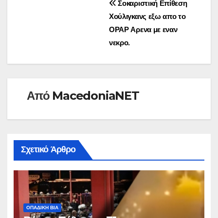
Πλοήγηση
Σοκαριστική Επίθεση
Χούλιγκανς εξω απο το
άρθρων
OPAP Αρενα με εναν
νεκρο.
Από
MacedoniaNET
Σχετικό Άρθρο
ΟΠΑΔΙΚΉ ΒΊΑ