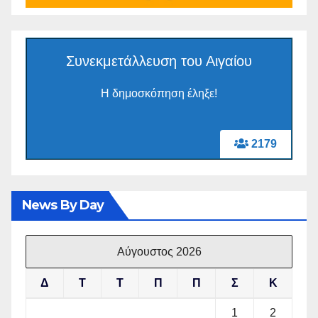
Συνεκμετάλλευση του Αιγαίου
Η δημοσκόπηση έληξε!
2179
News By Day
Αύγουστος 2026
Δ
Τ
Τ
Π
Π
Σ
Κ
1
2