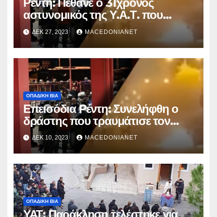
Ρέντη: Πέθανε ο 31χρονος
αστυνομικός της Υ.Α.Τ. που
χτυπήθηκε από φωτοβολίδα
ΔΕΚ 27, 2023
MACEDONIANET
ΟΠΑΔΙΚΉ ΒΊΑ
Επεισόδια Ρέντη: Συνελήφθη ο
δράστης που τραυμάτισε τον
αστυνομικό
ΔΕΚ 10, 2023
MACEDONIANET
ΟΠΑΔΙΚΉ ΒΊΑ
ΥΑΤ: Παράκληση τελέστηκε για