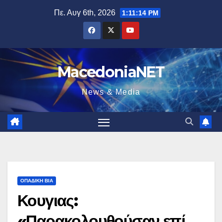
Μετάβαση
Πε. Αυγ 6th, 2026
1:11:16 PM
στο
περιεχόμενο
MacedoniaNET
News & Media
ΟΠΑΔΙΚΉ ΒΊΑ
Κουγιας:
«Παρακολουθούσαν επί