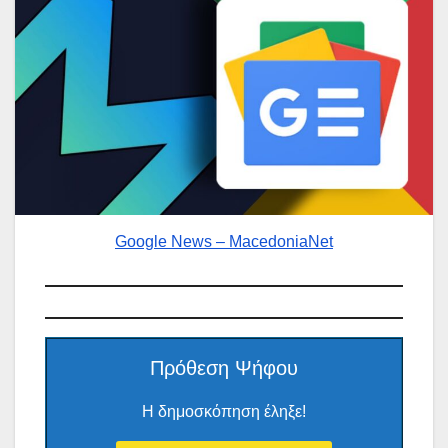
Google News – MacedoniaNet
Πρόθεση Ψήφου
Η δημοσκόπηση έληξε!