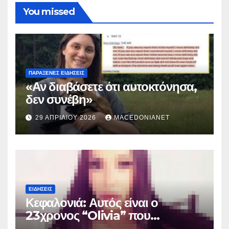
You missed
ΠΑΡΆΞΕΝΕΣ ΕΙΔΉΣΕΙΣ
«Αν διαβάσετε ότι αυτοκτόνησα,
δεν συνέβη»
29 ΑΠΡΙΛΊΟΥ 2026
MACEDONIANET
ΕΙΔΉΣΕΙΣ
Κεφαλονιά: Αυτός είναι ο
23χρονος “Olivia” που
κατηγορείται για τον θάνατο της