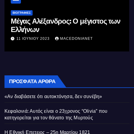
ΒΙΟΓΡΑΦΊΕΣ
έξανδρος: Ο μέγιστος των
Σαν σήμερα 
της αγχόνη
Δημητρίου 
Υ 2023
MACEDONIANET
10 ΜΑΪ́ΟΥ 2023
Κυπριακού
ΠΡΌΣΦΑΤΑ ΆΡΘΡΑ
«Αν διαβάσετε ότι αυτοκτόνησα, δεν συνέβη»
Κεφαλονιά: Αυτός είναι ο 23χρονος “Olivia” που
κατηγορείται για τον θάνατο της Μυρτούς
Η Εθνική Επετειος – 25η Μαρτίου 1821