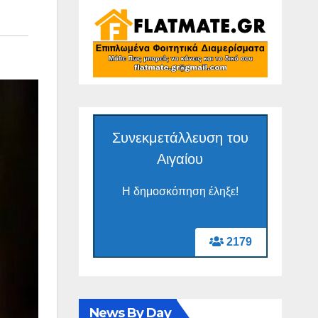
Συνεκμετάλλευση του
Αιγαίου
Η δημοσκόπηση έληξε!
2179
News By Day