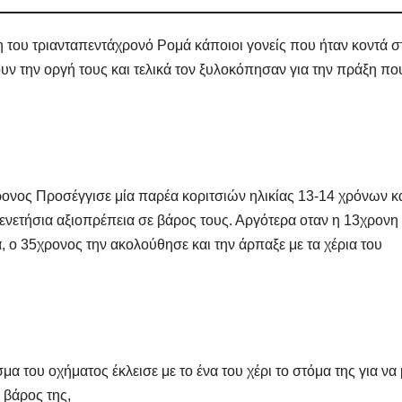
η του τριανταπεντάχρονό Ρομά κάποιοι γονείς που ήταν κοντά σ
ν την οργή τους και τελικά τον ξυλοκόπησαν για την πράξη πο
ονος Προσέγγισε μία παρέα κοριτσιών ηλικίας 13-14 χρόνων κ
ΔΗΜΟΣΚΟΠΉΣΕΙΣ
ΑΝΟΔΙΚΉ ΤΆΣΗ
γενετήσια αξιοπρέπεια σε βάρος τους. Αργότερα οταν η 13χρονη
Ποιοι είναι
Τι Θέση
α, ο 35χρονος την ακολούθησε και την άρπαξε με τα χέρια του
πίσω απ τις
έπαιρν
Φωτίες;
Πατριω
14 ΑΥΓΟΎΣΤΟΥ 2024
10 ΜΑΪ́ΟΥ 2
σχηματ
MACEDONIANET
MACEDONIANE
με ηγέτ
α του οχήματος έκλεισε με το ένα του χέρι το στόμα της για να
 βάρος της,