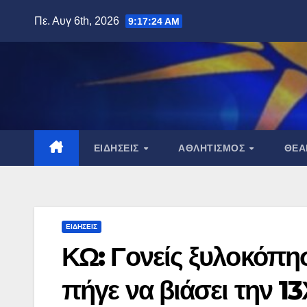
Μετάβαση
Πε. Αυγ 6th, 2026
9:17:25 AM
στο
περιεχόμενο
ΕΙΔΉΣΕΙΣ
ΑΘΛΗΤΙΣΜΌΣ
ΘΈ
ΕΙΔΉΣΕΙΣ
ΚΩ: Γονείς ξυλοκόπη
πήγε να βιάσει την 1