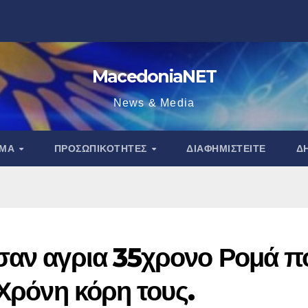
MacedoniaNET
News & Media
ΑΜΑ
ΠΡΟΣΩΠΙΚΌΤΗΤΕΣ
ΔΙΑΦΗΜΙΣΤΕΊΤΕ
Δ
σαν αγρια 35χρονο Ρομά π
3Χρόνη κόρη τους.