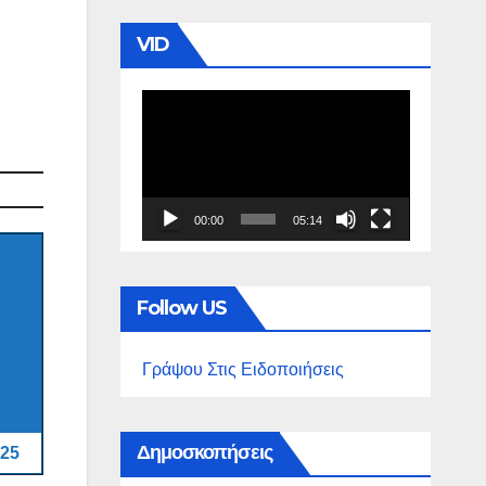
VID
Πρόγραμμα
Αναπαραγωγής
Βίντεο
00:00
05:14
Follow US
Γράψου Στις Ειδοποιήσεις
Δημοσκοπήσεις
25