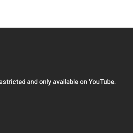
Μαρινά
Γιαννα
;