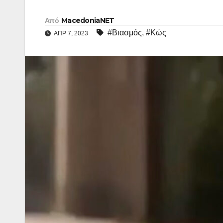
Από
MacedoniaNET
#Βιασμός
,
#Κώς
ΑΠΡ 7, 2023