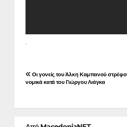
.
Πλοήγηση
Οι γονείς του Άλκη Καμπανού στρέφο
νομικά κατά του Γιώργου Λιάγκα
άρθρων
Από
MacedoniaNET