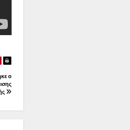
ηκε ο
κισης
ής