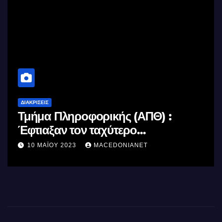
ΔΙΑΚΡΊΣΕΙΣ
Τμήμα Πληροφορικής (ΑΠΘ) :
Έφτιαξαν τον ταχύτερο
επεξεργαστή AI στον κόσμο με τη
10 ΜΑΪ́ΟΥ 2023
MACEDONIANET
χρήση φωτός