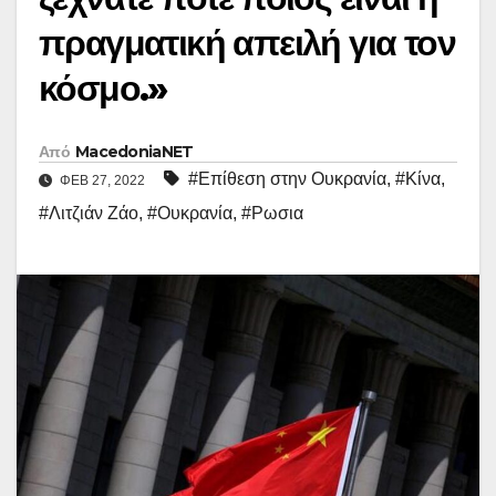
πραγματική απειλή για τον
κόσμο.»
Από
MacedoniaNET
#Επίθεση στην Ουκρανία
,
#Κίνα
,
ΦΕΒ 27, 2022
#Λιτζιάν Ζάο
,
#Ουκρανία
,
#Ρωσια