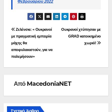
Φεβρουαρίου 2022
Πλοήγηση
Ζελένσκι: « Ουκρανοί
Ουκρανοί χτύπησαν με
με πραγματική εμπειρία
GRAD κατοικημένο
άρθρων
μάχης θα
χωριό!
αποφυλακιστούν, για να
πολεμήσουν»
Από
MacedoniaNET
Σχετικό Άρθρο