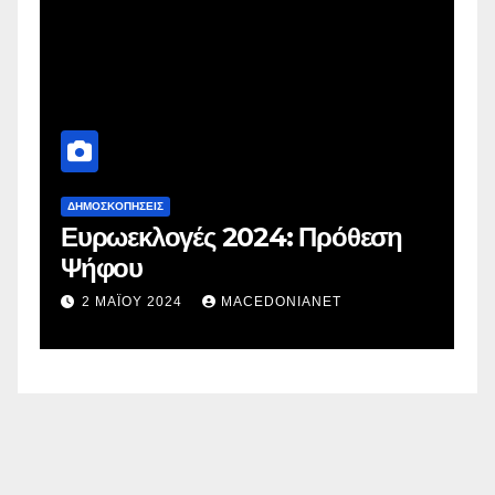
ΔΗΜΟΣΚΟΠΉΣΕΙΣ
Δ
Ευρωεκλογές 2024: Πρόθεση
Γ
Ψήφου
σ
σ
2 ΜΑΪ́ΟΥ 2024
MACEDONIANET