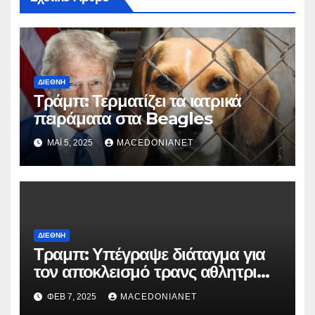
ΔΙΕΘΝΉ
Τράμπ: Τερματίζει τα ιατρικά
πειράματα στα Beagles
ΜΆΙ 5, 2025
MACEDONIANET
ΔΙΕΘΝΉ
Τραμπ: Υπέγραψε διάταγμα για
τον αποκλεισμό τρανς αθλητριών
από γυναικείες διοργανώσεις
ΦΕΒ 7, 2025
MACEDONIANET