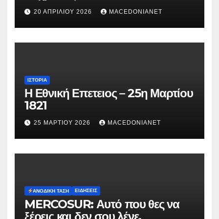
κατηγορείται για τον θάνατο της
20 ΑΠΡΙΛΊΟΥ 2026
MACEDONIANET
Μυρτούς
ΙΣΤΟΡΊΑ
Η Εθνική Επετειος – 25η Μαρτίου
1821
25 ΜΑΡΤΊΟΥ 2026
MACEDONIANET
ΕΙΔΉΣΕΙΣ
ΑΝΟΔΙΚΉ ΤΆΣΗ
MERCOSUR: Αυτό που θες να
ξέρεις και δεν σου λένε.