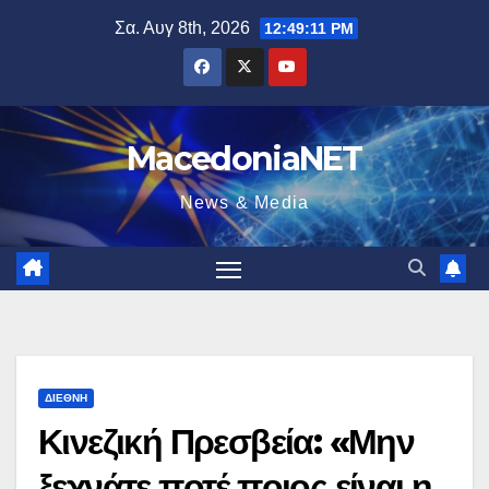
Μετάβαση
Σα. Αυγ 8th, 2026
12:49:12 PM
στο
περιεχόμενο
MacedoniaNET
News & Media
ΔΙΕΘΝΉ
Κινεζική Πρεσβεία: «Μην
ξεχνάτε ποτέ ποιος είναι η