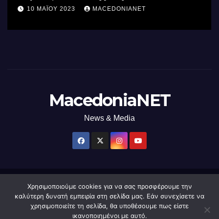
επεξεργαστή AI στον κόσμο με τη
10 ΜΑΪ́ΟΥ 2023
MACEDONIANET
χρήση φωτός
MacedoniaNET
News & Media
Χρησιμοποιούμε cookies για να σας προσφέρουμε την
Δημιουργήθηκε από το digital2000 με την Υποστήριξη του WordPress
|
καλύτερη δυνατή εμπειρία στη σελίδα μας. Εάν συνεχίσετε να
Θέμα: Newsup από
Themeansar
.
χρησιμοποιείτε τη σελίδα, θα υποθέσουμε πως είστε
ικανοποιημένοι με αυτό.