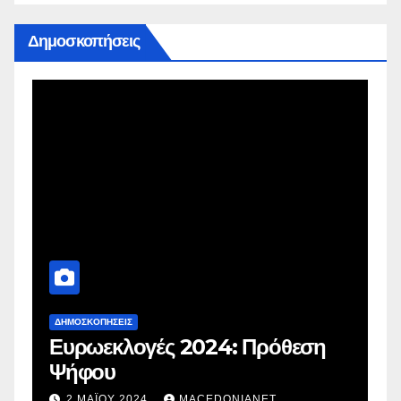
Δημοσκοπήσεις
ΔΗΜΟΣΚΟΠΉΣΕΙΣ
Δ
Ευρωεκλογές 2024: Πρόθεση
Γ
Ψήφου
σ
σ
2 ΜΑΪ́ΟΥ 2024
MACEDONIANET