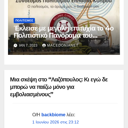
ΠΟΛΙΤΙΣΜΌΣ
Έκλεισε με μεγάλη επιτυχία το 4ο
Πολιτιστικό Πανόραμα του
Σύνδεσμου πολιτισμού Ελλάδας
ΙΑΝ 7, 2023
MACEDONIANET
Κύπρου
Μια σκέψη στο “Λαζόπουλος: Κι εγώ δε
μπορώ να παίζω μόνο για
εμβολιασμένους”
Ο/Η
backbiome
λέει:
1 Ιουνίου 2026 στις 23:12