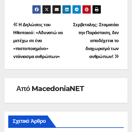
Πλοήγηση
Η Δηλώσεις του
Σερβεταλης: Σταματάει
Ηθοποιού: «Αδυνατώ να
την Παράσταση, δεν
άρθρων
μετέχω σε ένα
αποδέχεται το
«πιστοποιημένο»
διαχωρισμό των
ντάνιασμα ανθρώπων»
ανθρώπων!
Από
MacedoniaNET
Σχετικό Άρθρο