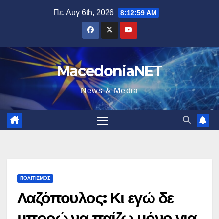
Μετάβαση
Πε. Αυγ 6th, 2026
8:13:00 AM
στο
περιεχόμενο
MacedoniaNET
News & Media
ΠΟΛΙΤΙΣΜΌΣ
Λαζόπουλος: Κι εγώ δε
μπορώ να παίζω μόνο για