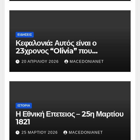
ΕΙΔΉΣΕΙΣ
Κεφαλονιά: Αυτός είναι ο
23χρονος “Olivia” που
κατηγορείται για τον θάνατο της
20 ΑΠΡΙΛΊΟΥ 2026
MACEDONIANET
Μυρτούς
ΙΣΤΟΡΊΑ
Η Εθνική Επετειος – 25η Μαρτίου
1821
25 ΜΑΡΤΊΟΥ 2026
MACEDONIANET