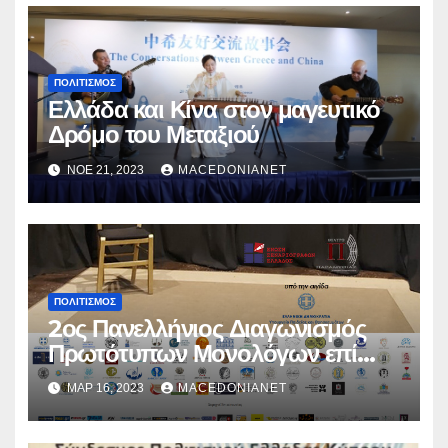
ΠΟΛΙΤΙΣΜΌΣ
Ελλάδα και Κίνα στον μαγευτικό
Δρόμο του Μεταξιού
ΝΟΈ 21, 2023
MACEDONIANET
ΠΟΛΙΤΙΣΜΌΣ
2ος Πανελλήνιος Διαγωνισμός
Πρωτότυπων Μονολόγων επί
Σκηνής
ΜΑΡ 16, 2023
MACEDONIANET