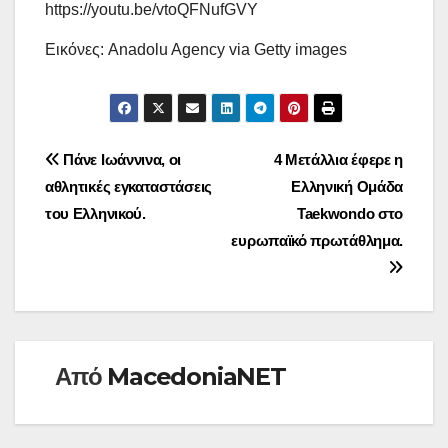
https://youtu.be/vtoQFNufGVY
Εικόνες: Anadolu Agency via Getty images
Πλοήγηση
Πάνε Ιωάννινα, οι
4 Μετάλλια έφερε η
αθλητικές εγκαταστάσεις
Ελληνική Ομάδα
άρθρων
του Ελληνικού.
Taekwondo στο
ευρωπαϊκό πρωτάθλημα.
Από
MacedoniaNET