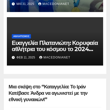
ΜΆΙ 31, 2025
MACEDONIANET
ΑΘΛΗΤΙΣΜΌΣ
Ευαγγελία Πλατανιώτη: Κορυφαία
αθλήτρια του κόσμου το 2024
στην καλλιτεχνική κολύμβηση
ΦΕΒ 11, 2025
MACEDONIANET
Μια σκέψη στο “Καταγγελία: Το Ιράν
Κατέβασε Άνδρα να αγωνιστεί με την
εθνική γυναικών!”