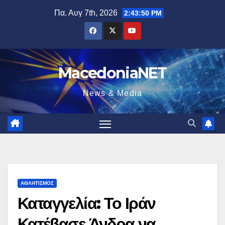
Μετάβαση
Πα. Αυγ 7th, 2026
2:43:51 PM
στο
περιεχόμενο
MacedoniaNET
News & Media
ΑΘΛΗΤΙΣΜΌΣ
Καταγγελία: Το Ιράν
Κατέβασε Άνδρα να