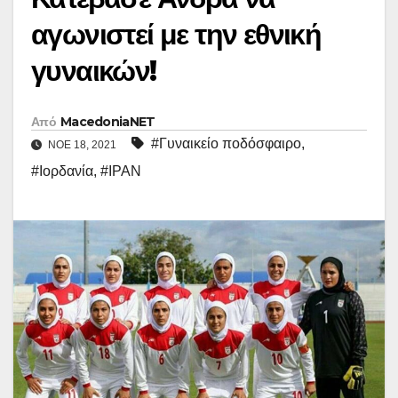
αγωνιστεί με την εθνική
γυναικών!
Από
MacedoniaNET
#Γυναικείο ποδόσφαιρο
,
ΝΟΈ 18, 2021
#Ιορδανία
,
#ΙΡΑΝ