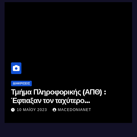
ΔΙΑΚΡΊΣΕΙΣ
Τμήμα Πληροφορικής (ΑΠΘ) :
Έφτιαξαν τον ταχύτερο
επεξεργαστή AI στον κόσμο με τη
10 ΜΑΪ́ΟΥ 2023
MACEDONIANET
χρήση φωτός