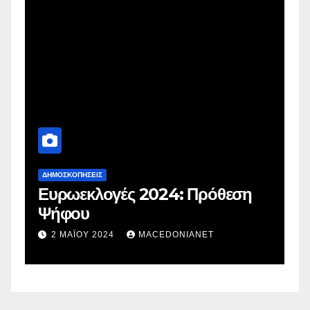
ΔΗΜΟΣΚΟΠΉΣΕΙΣ
Δ
Ευρωεκλογές 2024: Πρόθεση
Γ
Ψήφου
σ
σ
2 ΜΑΪ́ΟΥ 2024
MACEDONIANET