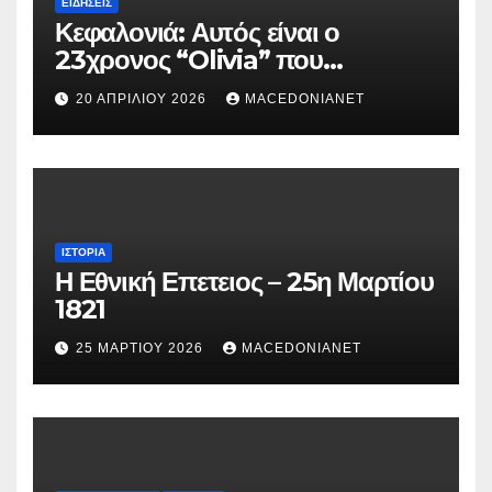
ΕΙΔΉΣΕΙΣ
Κεφαλονιά: Αυτός είναι ο
23χρονος “Olivia” που
κατηγορείται για τον θάνατο της
20 ΑΠΡΙΛΊΟΥ 2026
MACEDONIANET
Μυρτούς
ΙΣΤΟΡΊΑ
Η Εθνική Επετειος – 25η Μαρτίου
1821
25 ΜΑΡΤΊΟΥ 2026
MACEDONIANET