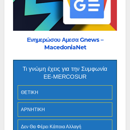
Ενημερώσου Αμεσα Gnews –
MacedoniaNet
Τι γνώμη έχεις για την Συμφωνία
ΕΕ-MERCOSUR
ΘΕΤΙΚΗ
ΑΡΝΗΤΙΚΗ
Δεν Θα Φέρει Κάποια Αλλαγή