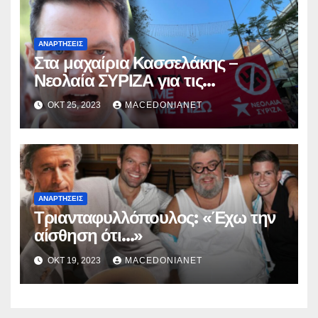
ΑΝΑΡΤΉΣΕΙΣ
Στα μαχαίρια Κασσελάκης –
Νεολαία ΣΥΡΙΖΑ για τις
διαγραφές.
ΟΚΤ 25, 2023
MACEDONIANET
ΑΝΑΡΤΉΣΕΙΣ
Τριανταφυλλόπουλος: «Έχω την
αίσθηση ότι…»
ΟΚΤ 19, 2023
MACEDONIANET