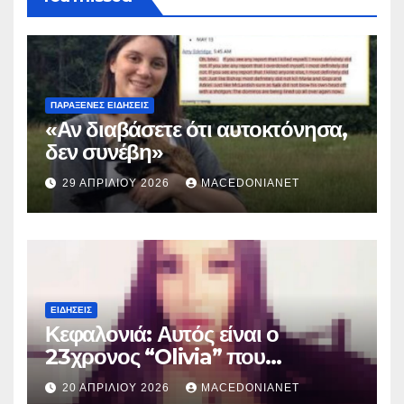
ΠΑΡΆΞΕΝΕΣ ΕΙΔΉΣΕΙΣ
«Αν διαβάσετε ότι αυτοκτόνησα,
δεν συνέβη»
29 ΑΠΡΙΛΊΟΥ 2026
MACEDONIANET
ΕΙΔΉΣΕΙΣ
Κεφαλονιά: Αυτός είναι ο
23χρονος “Olivia” που
κατηγορείται για τον θάνατο της
20 ΑΠΡΙΛΊΟΥ 2026
MACEDONIANET
Μυρτούς