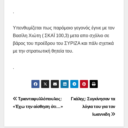
.
Υπενθυμίζεται πως παρόμοιο γεγονός έγινε με τον
Βασίλη Χιώτη ( ΣΚΑΪ 100,3) μετα απο σχόλιο σε
βάρος του προέδρου του ΣΥΡΙΖΑ και πάλι σχετικά
με την στρατιωτική θητεία του.
.
Πλοήγηση
Τριανταφυλλόπουλος:
Γκάλης: Συγκίνησαν τα
«Έχω την αίσθηση ότι…»
λόγια του για τον
άρθρων
Ιωαννιδη