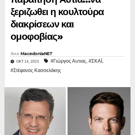
ξεριζωθει η κουλτούρα
διακρίσεων και
ομοφοβίας»
Από
MacedoniaNET
#Γιώργος Αυτιας
,
#ΣΚΑΪ
,
ΟΚΤ 14, 2023
#Στέφανος Κασσελάκης