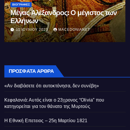
ΒΙΟΓΡΑΦΊΕΣ
Μέγας Αλέξανδρος: Ο μέγιστος των
Ελλήνων
11 ΙΟΥΝΊΟΥ 2023
MACEDONIANET
ΠΡΌΣΦΑΤΑ ΆΡΘΡΑ
«Αν διαβάσετε ότι αυτοκτόνησα, δεν συνέβη»
Κεφαλονιά: Αυτός είναι ο 23χρονος “Olivia” που
κατηγορείται για τον θάνατο της Μυρτούς
Η Εθνική Επετειος – 25η Μαρτίου 1821