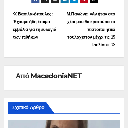
Πλοήγηση
Βασιλακόπουλος:
Μ.Παγώνη: «Αν ήταν στο
Έχουμε ήδη έτοιμα
χέρι μου θα κρατούσα το
άρθρων
εμβόλια για τη ευλογιά
πιστοποιητικό
των πιθήκων
τουλάχιστον μέχρι τις 15
Ιουλίου»
Από
MacedoniaNET
Σχετικό Άρθρο