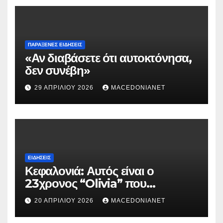
ΠΑΡΆΞΕΝΕΣ ΕΙΔΉΣΕΙΣ
«Αν διαβάσετε ότι αυτοκτόνησα,
δεν συνέβη»
29 ΑΠΡΙΛΊΟΥ 2026
MACEDONIANET
ΕΙΔΉΣΕΙΣ
Κεφαλονιά: Αυτός είναι ο
23χρονος “Olivia” που
κατηγορείται για τον θάνατο της
20 ΑΠΡΙΛΊΟΥ 2026
MACEDONIANET
Μυρτούς