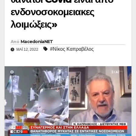
ενδονοσοκομειακες
λοιμώξεις»
Από
MacedoniaNET
#Νίκος Καπραβέλος
ΜΆΙ 12, 2022