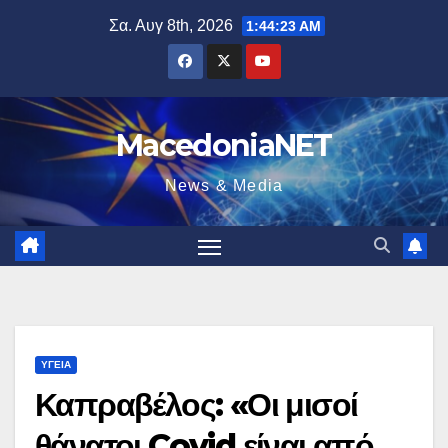
Μετάβαση
Σα. Αυγ 8th, 2026
1:44:24 AM
στο
περιεχόμενο
MacedoniaNET
News & Media
ΥΓΕΊΑ
Καπραβέλος: «Οι μισοί
θάνατοι Covid είναι από