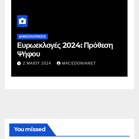
ΔΗΜΟΣΚΟΠΉΣΕΙΣ
Δ
Ευρωεκλογές 2024: Πρόθεση
Γ
Ψήφου
σ
σ
2 ΜΑΪ́ΟΥ 2024
MACEDONIANET
You missed