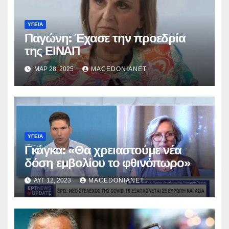
ΥΓΕΊΑ
Παγώνη: Έχασε την προεδρία
της ΕΙΝΑΠ
ΜΑΡ 28, 2025
MACEDONIANET
ΥΓΕΊΑ
Γκάγκα: «Θα χρειαστούμε νέα
δόση εμβολίου το φθινόπωρο»
ΑΥΓ 12, 2023
MACEDONIANET