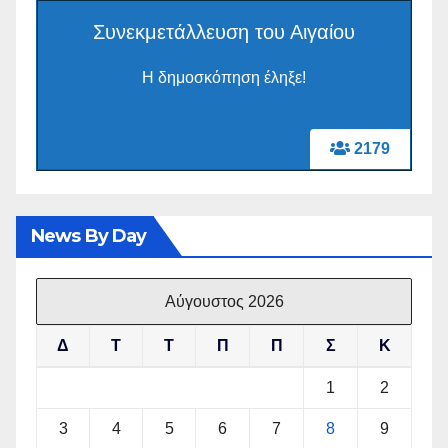
Συνεκμετάλλευση του Αιγαίου
Η δημοσκόπηση έληξε!
2179
News By Day
Αύγουστος 2026
Δ
Τ
Τ
Π
Π
Σ
Κ
1
2
3
4
5
6
7
8
9