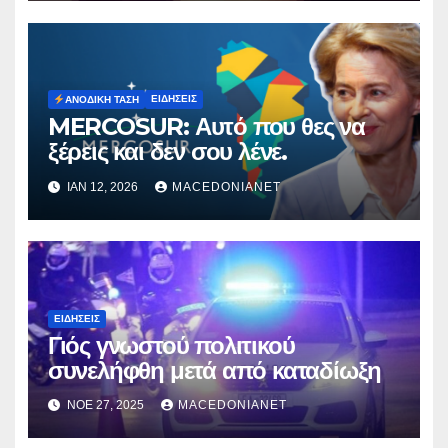
ΕΙΔΉΣΕΙΣ
ΑΝΟΔΙΚΉ ΤΆΣΗ
MERCOSUR: Αυτό που θες να
ξέρεις και δεν σου λένε.
ΙΑΝ 12, 2026
MACEDONIANET
ΕΙΔΉΣΕΙΣ
Γιός γνωστού πολιτικού
συνελήφθη μετά από καταδίωξη
ΝΟΈ 27, 2025
MACEDONIANET