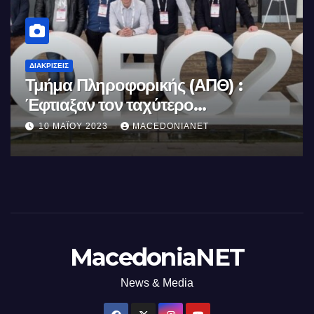
ΔΙΑΚΡΊΣΕΙΣ
Κορακάκη: Στην Κορυφή του
Κόσμου
8 ΔΕΚΕΜΒΡΊΟΥ 2022
MACEDONIANET
MacedoniaNET
News & Media