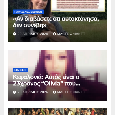
ΠΑΡΆΞΕΝΕΣ ΕΙΔΉΣΕΙΣ
«Αν διαβάσετε ότι αυτοκτόνησα,
δεν συνέβη»
29 ΑΠΡΙΛΊΟΥ 2026
MACEDONIANET
ΕΙΔΉΣΕΙΣ
Κεφαλονιά: Αυτός είναι ο
23χρονος “Olivia” που
κατηγορείται για τον θάνατο της
20 ΑΠΡΙΛΊΟΥ 2026
MACEDONIANET
Μυρτούς