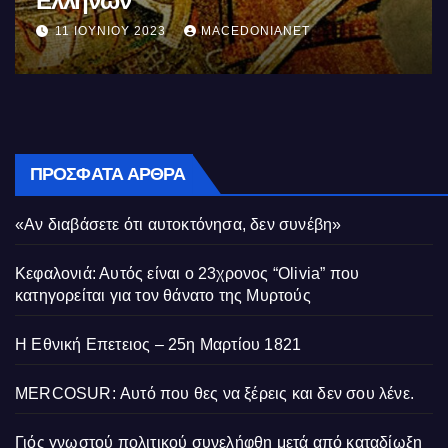
της αγχόνης Καραολής και
Δημητρίου αγωνιστές του
10 ΜΑΪ́ΟΥ 2023
MACEDONIANET
Κυπριακού Αγώνα
ΠΡΌΣΦΑΤΑ ΆΡΘΡΑ
«Αν διαβάσετε ότι αυτοκτόνησα, δεν συνέβη»
Κεφαλονιά: Αυτός είναι ο 23χρονος “Olivia” που
κατηγορείται για τον θάνατο της Μυρτούς
Η Εθνική Επετειος – 25η Μαρτίου 1821
MERCOSUR: Αυτό που θες να ξέρεις και δεν σου λένε.
Γιός γνωστού πολιτικού συνελήφθη μετά από καταδίωξη