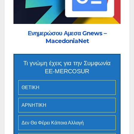
Ενημερώσου Αμεσα Gnews –
MacedoniaNet
Τι γνώμη έχεις για την Συμφωνία
ΕΕ-MERCOSUR
ΘΕΤΙΚΗ
ΑΡΝΗΤΙΚΗ
Δεν Θα Φέρει Κάποια Αλλαγή