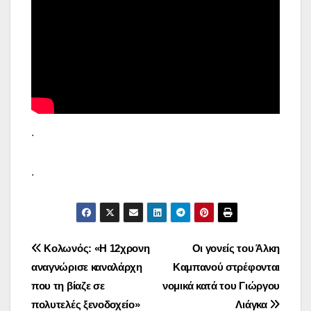
.
.
Πλοήγηση
Κολωνός: «Η 12χρονη
Οι γονείς του Άλκη
αναγνώρισε καναλάρχη
Καμπανού στρέφονται
άρθρων
που τη βίαζε σε
νομικά κατά του Γιώργου
πολυτελές ξενοδοχείο»
Λιάγκα