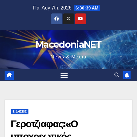
Μετάβαση
Πα. Αυγ 7th, 2026
6:30:40 AM
στο
περιεχόμενο
MacedoniaNET
News & Media
ΕΙΔΉΣΕΙΣ
Γεροτζιαφας:«Ο
υποχρεωτικός