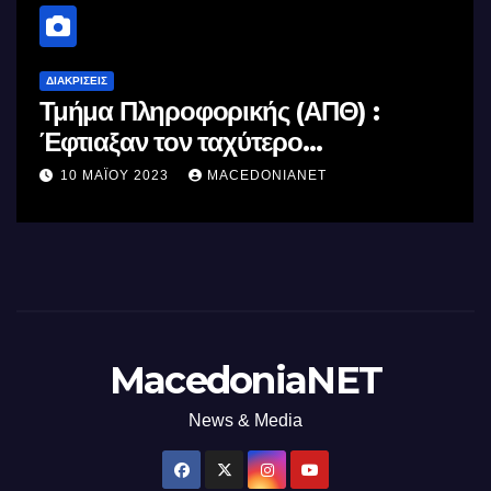
ΔΙΑΚΡΊΣΕΙΣ
Τμήμα Πληροφορικής (ΑΠΘ) :
Έφτιαξαν τον ταχύτερο
επεξεργαστή AI στον κόσμο με τη
10 ΜΑΪ́ΟΥ 2023
MACEDONIANET
χρήση φωτός
MacedoniaNET
News & Media