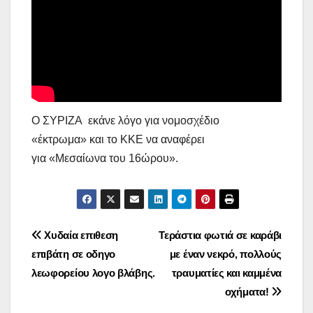
Ο ΣΥΡΙΖΑ εκάνε λόγο για νομοσχέδιο
«έκτρωμα» και το ΚΚΕ να αναφέρει
για «Μεσαίωνα του 16ώρου».
Πλοήγηση
Χυδαία επιθεση
Τεράστια φωτιά σε καράβι
επιβάτη σε οδηγο
με έναν νεκρό, πολλούς
άρθρων
λεωφορείου λογο βλάβης.
τραυματίες και καμμένα
οχήματα!