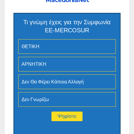
MacedoniaNet
Τι γνώμη έχεις για την Συμφωνία
ΕΕ-MERCOSUR
ΘΕΤΙΚΗ
ΑΡΝΗΤΙΚΗ
Δεν Θα Φέρει Κάποια Αλλαγή
Δεν Γνωρίζω