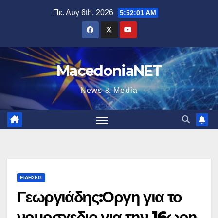
Μετάβαση
Πε. Αυγ 6th, 2026
5:52:02 AM
στο
περιεχόμενο
MacedoniaNET
News & Media
ΕΙΔΉΣΕΙΣ
Γεωργιάδης:Οργη για το
νομοσχεδιο για την 16ωρη