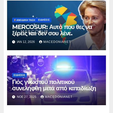
ΕΙΔΉΣΕΙΣ
ΑΝΟΔΙΚΉ ΤΆΣΗ
MERCOSUR: Αυτό που θες να
ξέρεις και δεν σου λένε.
ΙΑΝ 12, 2026
MACEDONIANET
ΕΙΔΉΣΕΙΣ
Γιός γνωστού πολιτικού
συνελήφθη μετά από καταδίωξη
ΝΟΈ 27, 2025
MACEDONIANET