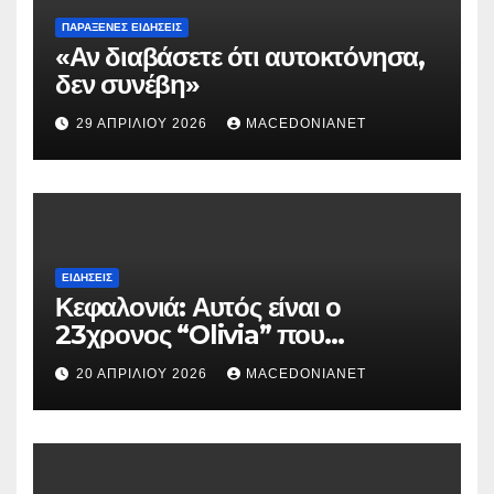
ΠΑΡΆΞΕΝΕΣ ΕΙΔΉΣΕΙΣ
«Αν διαβάσετε ότι αυτοκτόνησα,
δεν συνέβη»
29 ΑΠΡΙΛΊΟΥ 2026
MACEDONIANET
ΕΙΔΉΣΕΙΣ
Κεφαλονιά: Αυτός είναι ο
23χρονος “Olivia” που
κατηγορείται για τον θάνατο της
20 ΑΠΡΙΛΊΟΥ 2026
MACEDONIANET
Μυρτούς