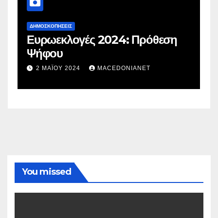
ΔΗΜΟΣΚΟΠΉΣΕΙΣ
Δ
Ευρωεκλογές 2024: Πρόθεση
Γ
Ψήφου
σ
σ
2 ΜΑΪ́ΟΥ 2024
MACEDONIANET
You missed