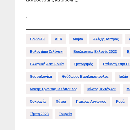
.
Covid-19
ΑΕΚ
Αθήνα
Αλέξης Τσίπρας
Βολοντίμιρ Ζελένσκι
Βουλευτικές Εκλογές 2023
Β
Ελληνική Αστυνομία
Εμπρησμός
Επίθεση Στην Ο
Θεσσαλονίκη
Θεόδωρος Βασιλακόπουλος
Ιταλία
Μάκης Τριανταφυλλόπουλος
Μίλτος Τεντόγλου
Μ
Ουκρανία
Πάτρα
Πατέρας Αντώνιος
Ρομά
Τέμπη 2023
Τουρκία