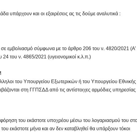
α υπάρχουν και οι εξαιρέσεις ας τις δούμε αναλυτικά :
σε εμβολιασμό σύμφωνα με το άρθρο 206 του ν. 4820/2021 (Α’
υ 24 του ν. 4865/2021 (υγειονομικοί κ.λ.π.)
ΔΗΜΟΣΚΟΠΉΣΕΙΣ
ΑΝΟΔΙΚΉ ΤΆΣΗ
Μ
Ποιοι είναι
Τι Θέση
ληλοι του Υπουργείου Εξωτερικών ή του Υπουργείου Εθνικής
πίσω απ τις
έπαιρν
βιβάζονται στη ΓΓΠΣΔΔ από τις αντίστοιχες αρμόδιες υπηρεσίας
Φωτίες;
Πατριω
14 ΑΥΓΟΎΣΤΟΥ 2024
10 ΜΑΪ́ΟΥ 2
σχηματ
MACEDONIANET
MACEDONIANE
φόρηση του εκάστοτε υποχρέου μέσω του λογαριασμού του στ
με ηγέτ
5 του εκάστοτε μήνα και αν δεν καταβληθεί θα υπάρξουν τόκοι