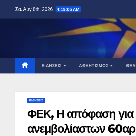
Μετάβαση
Σα. Αυγ 8th, 2026
4:19:06 AM
στο
περιεχόμενο
ΕΙΔΉΣΕΙΣ
ΑΘΛΗΤΙΣΜΌΣ
ΘΈ
ΕΙΔΉΣΕΙΣ
ΦΕΚ, Η απόφαση για 
ανεμβολίαστων 60α