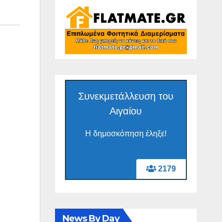
Συνεκμετάλλευση του
Αιγαίου
Η δημοσκόπηση έληξε!
2179
News By Day