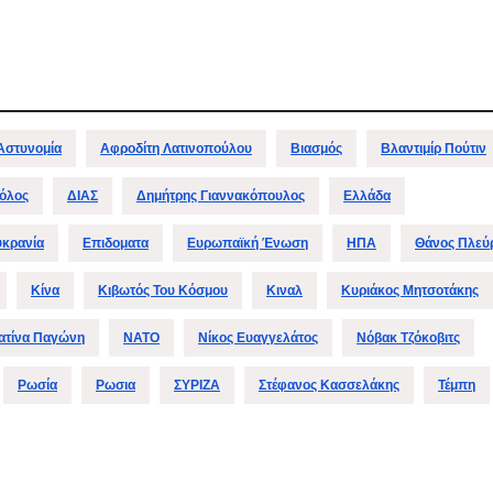
Μαρινά
Γιαννα
;
Αστυνομία
Αφροδίτη Λατινοπούλου
Βιασμός
Βλαντιμίρ Πούτιν
όλος
ΔΙΑΣ
Δημήτρης Γιαννακόπουλος
Ελλάδα
υκρανία
Επιδοματα
Ευρωπαϊκή Ένωση
ΗΠΑ
Θάνος Πλεύ
Κίνα
Κιβωτός Του Κόσμου
Κιναλ
Κυριάκος Μητσοτάκης
ατίνα Παγώνη
ΝΑΤΟ
Νίκος Ευαγγελάτος
Νόβακ Τζόκοβιτς
Ρωσία
Ρωσια
ΣΥΡΙΖΑ
Στέφανος Κασσελάκης
Τέμπη