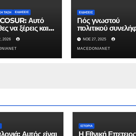
ΕΙΔΉΣΕΙΣ
ΚΉ ΤΆΣΗ
ΕΙΔΉΣΕΙΣ
COSUR: Αυτό
Γιός γνωστού
ες να ξέρεις και
πολιτικού συνελή
ου λένε.
μετά από καταδίω
2, 2026
ΝΟΈ 27, 2025
ONIANET
MACEDONIANET
ΙΣΤΟΡΊΑ
λονιά: Αυτός είναι
Η Εθνική Επετειος