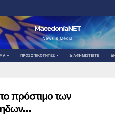
MacedoniaNET
News & Media
ΑΜΑ
ΠΡΟΣΩΠΙΚΌΤΗΤΕΣ
ΔΙΑΦΗΜΙΣΤΕΊΤΕ
Δ
το πρόστιμο των
ρηδων…