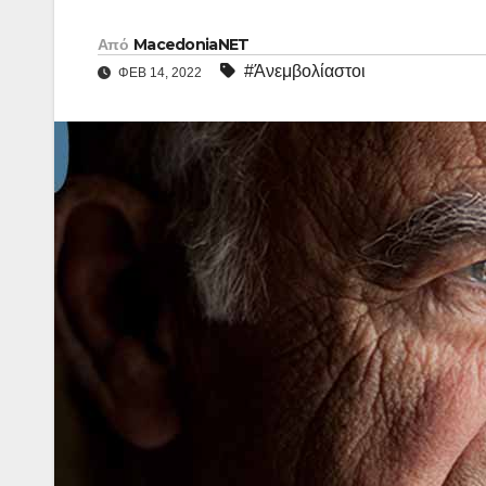
Από
MacedoniaNET
#Άνεμβολίαστοι
ΦΕΒ 14, 2022