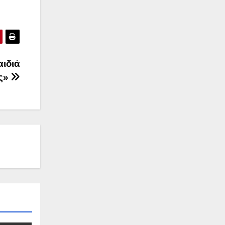
αιδιά
ες»