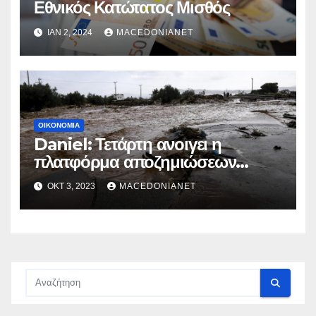
Εθνικός Κατώτατος Μισθός
ΙΑΝ 2, 2024
MACEDONIANET
ΟΙΚΟΝΟΜΊΑ
Daniel: Τετάρτη ανοιγει η
πλατφόρμα αποζημιώσεων
ηλεκτρικών εγκαταστάσεων σε
ΟΚΤ 3, 2023
MACEDONIANET
πλημμυροπαθείς