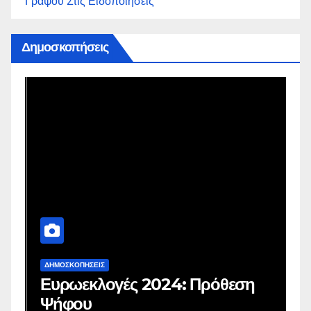
Γράψου Στις Ειδοποιήσεις
Δημοσκοπήσεις
ΔΗΜΟΣΚΟΠΉΣΕΙΣ
Δ
Ευρωεκλογές 2024: Πρόθεση
Γ
Ψήφου
σ