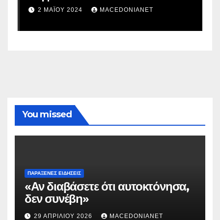
σ
2 ΜΑΪ́ΟΥ 2024
MACEDONIANET
You missed
ΠΑΡΆΞΕΝΕΣ ΕΙΔΉΣΕΙΣ
«Αν διαβάσετε ότι αυτοκτόνησα,
δεν συνέβη»
29 ΑΠΡΙΛΊΟΥ 2026
MACEDONIANET