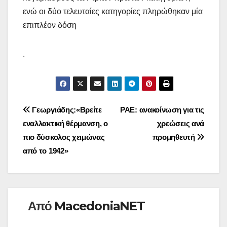
ενώ οι δύο τελευταίες κατηγορίες πληρώθηκαν μία
επιπλέον δόση
.
Πλοήγηση
Γεωργιάδης:«Βρείτε
ΡΑΕ: ανακοίνωση για τις
εναλλακτική θέρμανση, ο
χρεώσεις ανά
άρθρων
πιο δύσκολος χειμώνας
προμηθευτή
από το 1942»
Από
MacedoniaNET