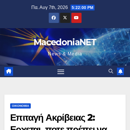
Μετάβαση
Πα. Αυγ 7th, 2026
5:22:01 PM
στο
περιεχόμενο
MacedoniaNET
News & Media
ΟΙΚΟΝΟΜΊΑ
Επιταγή Ακρίβειας 2:
Ερχεται, ποτε πρέπει να