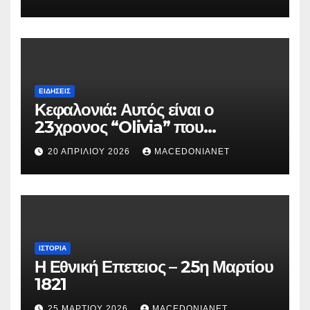
ΕΙΔΉΣΕΙΣ
Κεφαλονιά: Αυτός είναι ο
23χρονος “Olivia” που
κατηγορείται για τον θάνατο της
20 ΑΠΡΙΛΊΟΥ 2026
MACEDONIANET
Μυρτούς
ΙΣΤΟΡΊΑ
Η Εθνική Επετειος – 25η Μαρτίου
1821
25 ΜΑΡΤΊΟΥ 2026
MACEDONIANET