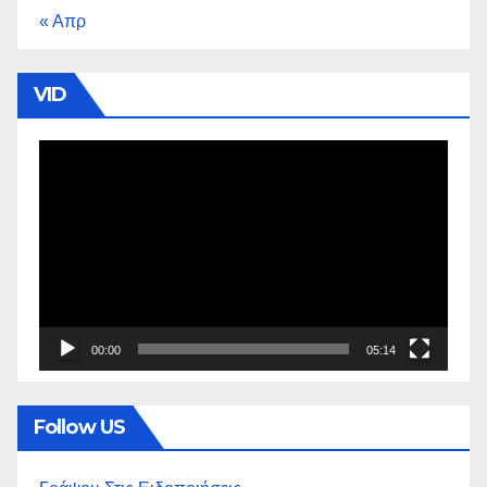
« Απρ
VID
Πρόγραμμα
Αναπαραγωγής
Βίντεο
00:00
05:14
Follow US