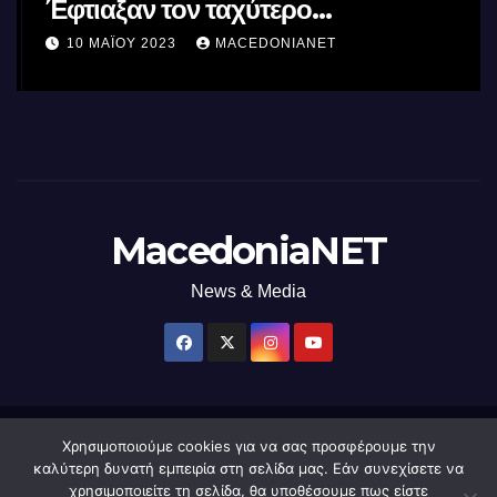
Έφτιαξαν τον ταχύτερο
επεξεργαστή AI στον κόσμο με τη
10 ΜΑΪ́ΟΥ 2023
MACEDONIANET
χρήση φωτός
MacedoniaNET
News & Media
Χρησιμοποιούμε cookies για να σας προσφέρουμε την
Δημιουργήθηκε από το digital2000 με την Υποστήριξη του WordPress
|
καλύτερη δυνατή εμπειρία στη σελίδα μας. Εάν συνεχίσετε να
Θέμα: Newsup από
Themeansar
.
χρησιμοποιείτε τη σελίδα, θα υποθέσουμε πως είστε