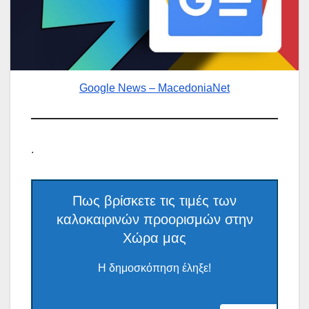
Google News – MacedoniaNet
.
Πως βρίσκετε τις τιμές των
καλοκαιρινών προορισμών στην
Χώρα μας
Η δημοσκόπηση έληξε!