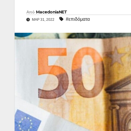
Από
MacedoniaNET
#επιδόματα
ΜΑΡ 31, 2022