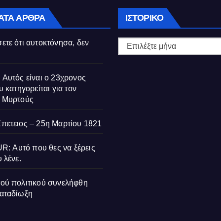
Ιστορικό
ΑΤΑ ΆΡΘΡΑ
ΙΣΤΟΡΙΚΌ
ετε ότι αυτοκτόνησα, δεν
 Αυτός είναι ο 23χρονος
υ κατηγορείται για τον
ς Μυρτούς
Επετειος – 25η Μαρτίου 1821
 Αυτό που θες να ξέρεις
 λένε.
τού πολιτικού συνελήφθη
ΔΙΑΚΡΊΣΕΙΣ
ΒΙΟΓΡΑΦΊΕΣ
ΔΙΑΚΡΊΣΕΙΣ
καταδίωξη
ήμερα
Ορκίστηκαν
Σερ Βασίλειος
Θεσσαλονίκ
ονται οι
έφεδροι
Μαρκεζίνης: Ο
Μαθητές