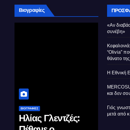
Βιογραφίες
ΠΡΌΣΦ
«Αν διαβάσ
συνέβη»
Κεφαλονιά:
“Olivia” πο
θάνατο τη
Η Εθνική 
MERCOSUR:
και δεν σου
Γιός γνωσ
ΒΙΟΓΡΑΦΊΕΣ
ΒΙΟΓΡΑΦΊΕΣ
μετά από 
Μέγας
Σαν σ
Αλέξανδρος: Ο
θυσιάζ