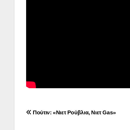
Πλοήγηση
Πούτιν: «Νιετ Ρούβλια, Νιετ Gas»
άρθρων