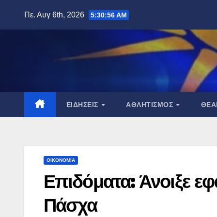
Μετάβαση
Πε. Αυγ 6th, 2026
5:30:57 AM
στο
περιεχόμενο
ΕΙΔΉΣΕΙΣ
ΑΘΛΗΤΙΣΜΌΣ
ΘΈ
ΟΙΚΟΝΟΜΊΑ
Επιδόματα: Άνοιξε εφ
Πάσχα