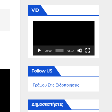
VID
Πρόγραμμα
Αναπαραγωγής
Βίντεο
00:00
05:14
Follow US
Γράψου Στις Ειδοποιήσεις
Δημοσκοπήσεις