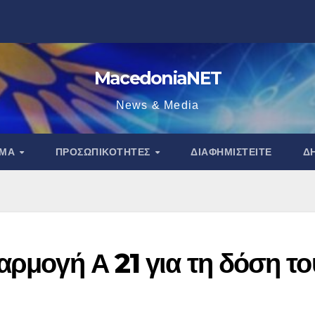
MacedoniaNET
News & Media
ΑΜΑ
ΠΡΟΣΩΠΙΚΌΤΗΤΕΣ
ΔΙΑΦΗΜΙΣΤΕΊΤΕ
Δ
αρμογή Α 21 για τη δόση το