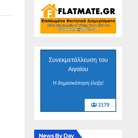
Συνεκμετάλλευση του
Αιγαίου
Η δημοσκόπηση έληξε!
2179
News By Day