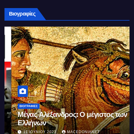
Βιογραφίες
ΒΙΟΓΡΑΦΊΕΣ
Μέγας Αλέξανδρος: Ο μέγιστος των
Ελλήνων
11 ΙΟΥΝΊΟΥ 2023
MACEDONIANET