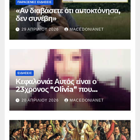
ΠΑΡΆΞΕΝΕΣ ΕΙΔΉΣΕΙΣ
«Αν διαβάσετε ότι αυτοκτόνησα,
δεν συνέβη»
29 ΑΠΡΙΛΊΟΥ 2026
MACEDONIANET
ΕΙΔΉΣΕΙΣ
Κεφαλονιά: Αυτός είναι ο
23χρονος “Olivia” που
κατηγορείται για τον θάνατο της
20 ΑΠΡΙΛΊΟΥ 2026
MACEDONIANET
Μυρτούς