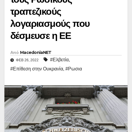
τραπεζικούς
λογαριασμούς που
δέσμευσε η ΕΕ
Από
MacedoniaNET
#Ελβετία
,
ΦΕΒ 26, 2022
#Επίθεση στην Ουκρανία
,
#Ρωσια