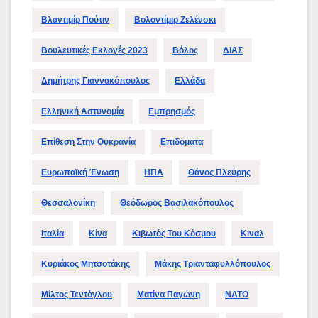
Βλαντιμίρ Πούτιν
Βολοντίμιρ Ζελένσκι
Βουλευτικές Εκλογές 2023
Βόλος
ΔΙΑΣ
Δημήτρης Γιαννακόπουλος
Ελλάδα
Ελληνική Αστυνομία
Εμπρησμός
Επίθεση Στην Ουκρανία
Επιδοματα
Ευρωπαϊκή Ένωση
ΗΠΑ
Θάνος Πλεύρης
Θεσσαλονίκη
Θεόδωρος Βασιλακόπουλος
Ιταλία
Κίνα
Κιβωτός Του Κόσμου
Κιναλ
Κυριάκος Μητσοτάκης
Μάκης Τριανταφυλλόπουλος
Μίλτος Τεντόγλου
Ματίνα Παγώνη
ΝΑΤΟ