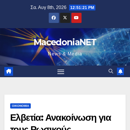
Μετάβαση
Σα. Αυγ 8th, 2026
12:51:22 PM
στο
περιεχόμενο
MacedoniaNET
News & Media
ΟΙΚΟΝΟΜΊΑ
Ελβετία: Ανακοίνωση για
τους Ρωσικούς