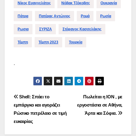
Νίκος Ευαγγελάτος
Νόβακ Τζόκοβιτς
Ουκρανία
Πάτρα
Πατέρας Αντώνιος
Ρομά
Ρωσία
Ρωσια
ΣΥΡΙΖΑ
Στέφανος Κασσελάκης
Τέμπη
Τέμπη 2023
Τουρκία
.
Πλοήγηση
Shell: Σπάει το
Πωλείται η ΙΟΝ , με
εμπάργκο και αγοράζει
εργοστάσια σε Αθήνα,
άρθρων
Ρώσικο πετρέλαιο σε τιμή
Άρτα και Σόφια.
ευκαιρίας