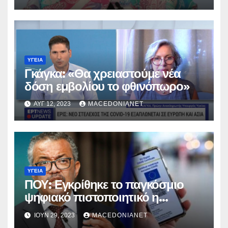
ΥΓΕΊΑ
Γκάγκα: «Θα χρειαστούμε νέα
δόση εμβολίου το φθινόπωρο»
ΑΥΓ 12, 2023
MACEDONIANET
ΥΓΕΊΑ
ΠΟΥ: Εγκρίθηκε το παγκόσμιο
ψηφιακό πιστοποιητικό η
«Συνθήκη Πανδημίας»
ΙΟΎΝ 29, 2023
MACEDONIANET