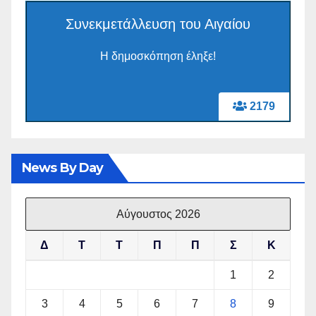
Συνεκμετάλλευση του Αιγαίου
Η δημοσκόπηση έληξε!
2179
News By Day
Αύγουστος 2026
Δ
Τ
Τ
Π
Π
Σ
Κ
1
2
3
4
5
6
7
8
9