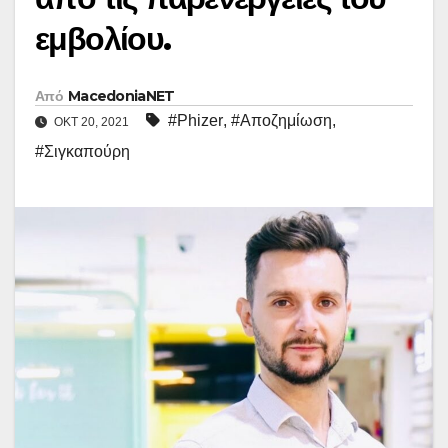
εμβολίου.
Από
MacedoniaNET
#Phizer
,
#Αποζημίωση
,
ΟΚΤ 20, 2021
#Σιγκαπούρη