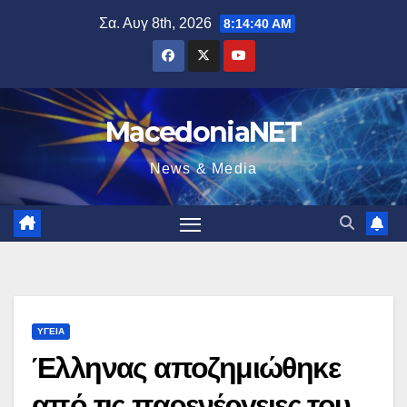
Μετάβαση
Σα. Αυγ 8th, 2026
8:14:41 AM
στο
περιεχόμενο
MacedoniaNET
News & Media
ΥΓΕΊΑ
Έλληνας αποζημιώθηκε
από τις παρενέργειες του