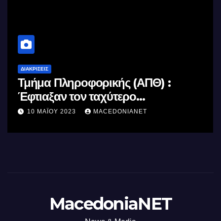
ΔΙΑΚΡΊΣΕΙΣ
Τμήμα Πληροφορικής (ΑΠΘ) :
Έφτιαξαν τον ταχύτερο
επεξεργαστή AI στον κόσμο με τη
10 ΜΑΪ́ΟΥ 2023
MACEDONIANET
χρήση φωτός
MacedoniaNET