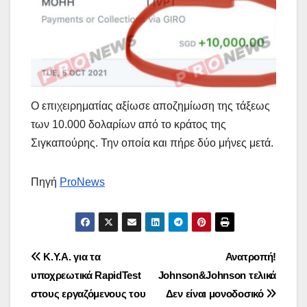
Ο επιχειρηματίας αξίωσε αποζημίωση της τάξεως
των 10.000 δολαρίων από το κράτος της
Σιγκαπούρης. Την οποία και πήρε δύο μήνες μετά.
Πηγή
ProNews
Πλοήγηση
Κ.Υ.Α. για τα
Ανατροπή!
υποχρεωτικά RapidTest
Johnson&Johnson τελικά
άρθρων
στους εργαζόμενους του
Δεν είναι μονοδοσικό