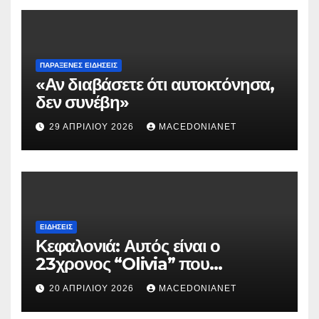
ΠΑΡΆΞΕΝΕΣ ΕΙΔΉΣΕΙΣ
«Αν διαβάσετε ότι αυτοκτόνησα,
δεν συνέβη»
29 ΑΠΡΙΛΊΟΥ 2026
MACEDONIANET
ΕΙΔΉΣΕΙΣ
Κεφαλονιά: Αυτός είναι ο
23χρονος “Olivia” που
κατηγορείται για τον θάνατο της
20 ΑΠΡΙΛΊΟΥ 2026
MACEDONIANET
Μυρτούς