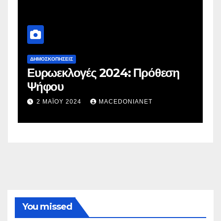
ΔΗΜΟΣΚΟΠΉΣΕΙΣ
Δ
Ευρωεκλογές 2024: Πρόθεση
Γ
Ψήφου
σ
σ
2 ΜΑΪ́ΟΥ 2024
MACEDONIANET
You missed