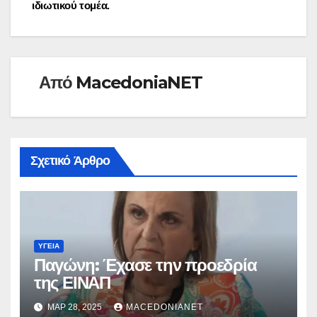
ιδιωτικού τομέα.
Από
MacedoniaNET
Σχετικό Άρθρο
ΥΓΕΊΑ
Παγώνη: Έχασε την προεδρία
της ΕΙΝΑΠ
ΜΑΡ 28, 2025
MACEDONIANET