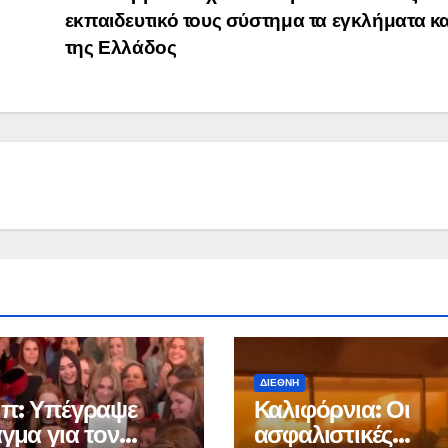
Μαρινά
εκπαιδευτικό τους σύστημα τα εγκλήματα κ
Γιαννα
της Ελλάδος
;
ΔΙΕΘΝΉ
π: Υπέγραψε
Καλιφόρνια: Οι
γμα για τον
ασφαλιστικές