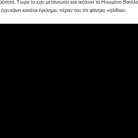
ότητά. Τωρα το εχει μετανιώσει και ικέτευει το Ηνωμένο Βασίλε
 έχει κάνει κανένα έγκλημα, πέραν του ότι φάνηκε «ηλίθια».