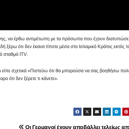
ύνης, να έρθω αντιμέτωπη με τα πρόσωπα που έχουν διατυπώσε
δή ξέρω ότι δεν έκανα τίποτε μέσα στο Ισλαμικό Κράτος εκτός τ
ό σταθμό ITV.
ΔΗΜΟΣΚΟΠΉΣΕΙΣ
ΑΝΟΔΙΚΉ ΤΆΣΗ
on είπε σχετικά «Πιστεύω ότι θα μπορούσα να σας βοηθήσω πολ
Ποιοι είναι
Τι Θέση
ρο ότι δεν ξέρετε τι κάνετε».
πίσω απ τις
έπαιρν
Φωτίες;
Πατριω
14 ΑΥΓΟΎΣΤΟΥ 2024
10 ΜΑΪ́ΟΥ 2
σχηματ
MACEDONIANET
MACEDONIANE
με ηγέτ
Οι Γερμανοί έχουν αποβάλλει τελείως απ