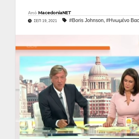
Από
MacedoniaNET
#Boris Johnson
,
#Ηνωμένο Βασ
ΣΕΠ 19, 2021