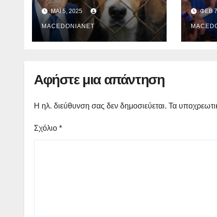
Beagles
αποκ
ΜΆΙ 5, 2025
ΦΕΒ 7
αθλη
MACEDONIANET
γυναι
MACED
διορ
Αφήστε μια απάντηση
Η ηλ. διεύθυνση σας δεν δημοσιεύεται.
Τα υποχρεωτι
Σχόλιο
*