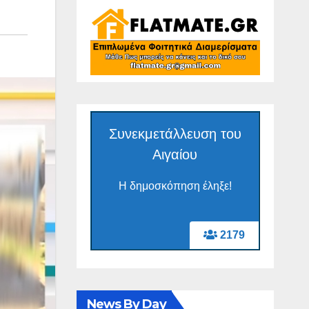
Συνεκμετάλλευση του
Αιγαίου
Η δημοσκόπηση έληξε!
2179
News By Day