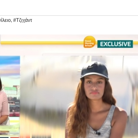
ίλειο
,
#Τζιχάντ