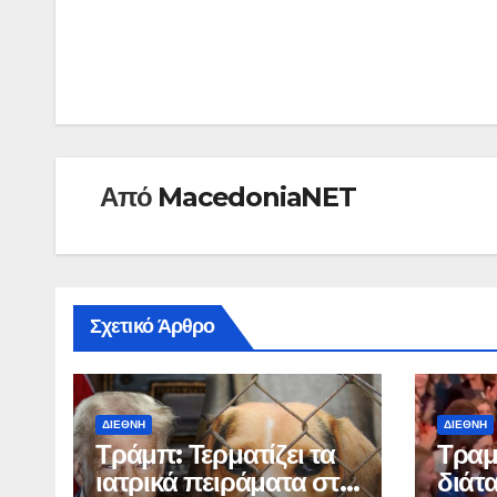
Πλοήγηση
άρθρων
Από
MacedoniaNET
Σχετικό Άρθρο
ΔΙΕΘΝΉ
ΔΙΕΘΝΉ
Τράμπ: Τερματίζει τα
Τραμ
ιατρικά πειράματα στα
διάτα