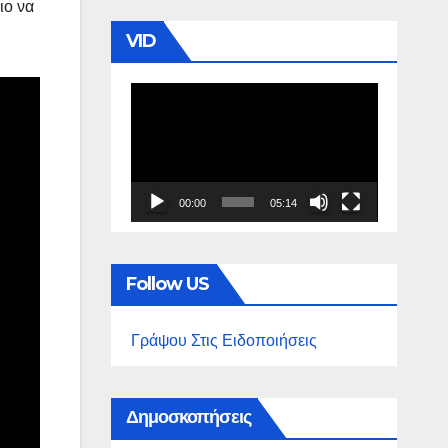
ιο να
VID
Πρόγραμμα
Αναπαραγωγής
Βίντεο
00:00
05:14
Follow US
Γράψου Στις Ειδοποιήσεις
Δημοσκοπήσεις