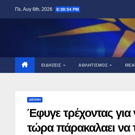
Μετάβαση
Πε. Αυγ 6th, 2026
8:38:56 PM
στο
περιεχόμενο
ΕΙΔΉΣΕΙΣ
ΑΘΛΗΤΙΣΜΌΣ
ΘΈ
ΔΙΕΘΝΉ
Έφυγε τρέχοντας για ν
τώρα πάρακαλαει να 