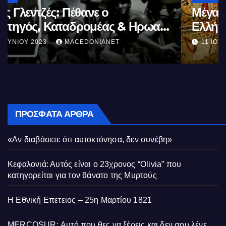
Μέγας Αλέξανδρος: Ο μέγιστος των
Ελλήνων
11 ΙΟΥΝΊΟΥ 2023
MACEDONIANET
ΠΡΌΣΦΑΤΑ ΆΡΘΡΑ
«Αν διαβάσετε ότι αυτοκτόνησα, δεν συνέβη»
Κεφαλονιά: Αυτός είναι ο 23χρονος “Olivia” που
κατηγορείται για τον θάνατο της Μυρτούς
Η Εθνική Επετειος – 25η Μαρτίου 1821
MERCOSUR: Αυτό που θες να ξέρεις και δεν σου λένε.