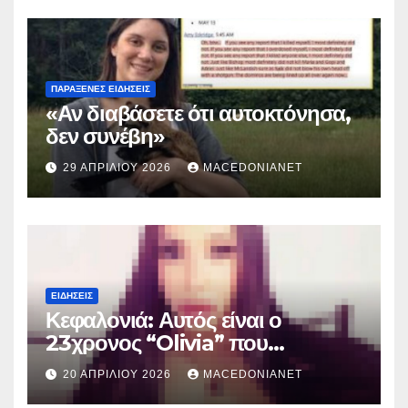
ΠΑΡΆΞΕΝΕΣ ΕΙΔΉΣΕΙΣ
«Αν διαβάσετε ότι αυτοκτόνησα,
δεν συνέβη»
29 ΑΠΡΙΛΊΟΥ 2026
MACEDONIANET
ΕΙΔΉΣΕΙΣ
Κεφαλονιά: Αυτός είναι ο
23χρονος “Olivia” που
κατηγορείται για τον θάνατο της
20 ΑΠΡΙΛΊΟΥ 2026
MACEDONIANET
Μυρτούς