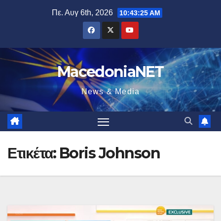
Μετάβαση
Πε. Αυγ 6th, 2026
10:43:26 AM
στο
περιεχόμενο
MacedoniaNET
News & Media
Ετικέτα:
Boris Johnson