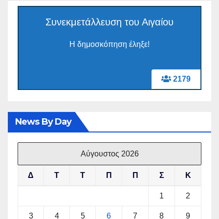
Συνεκμετάλλευση του Αιγαίου
Η δημοσκόπηση έληξε!
2179
News By Day
Αύγουστος 2026
Δ
Τ
Τ
Π
Π
Σ
Κ
1
2
3
4
5
6
7
8
9