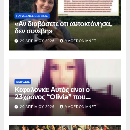
ΠΑΡΆΞΕΝΕΣ ΕΙΔΉΣΕΙΣ
«Αν διαβάσετε ότι αυτοκτόνησα,
δεν συνέβη»
29 ΑΠΡΙΛΊΟΥ 2026
MACEDONIANET
ΕΙΔΉΣΕΙΣ
Κεφαλονιά: Αυτός είναι ο
23χρονος “Olivia” που
κατηγορείται για τον θάνατο της
20 ΑΠΡΙΛΊΟΥ 2026
MACEDONIANET
Μυρτούς