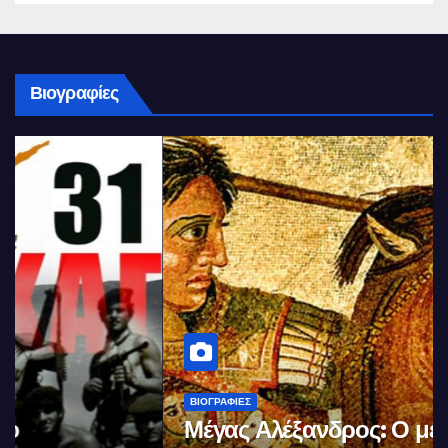
Βιογραφίες
ΒΙΟΓΡΑΦΊΕΣ
Μέγας Αλέξανδρος: Ο μέγιστος των