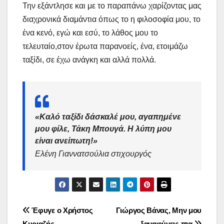
Την εξάντλησε και με το παραπάνω χαρίζοντας μας
διαχρονικά διαμάντια όπως το η φιλοσοφία μου, το
ένα κενό, εγώ και εσύ, το λάθος μου το
τελευταίο,στον έρωτα παρανοείς, ένα, ετοιμάζω
ταξίδι, σε έχω ανάγκη και αλλά πολλά.
«Καλό ταξίδι δάσκαλέ μου, αγαπημένε
μου φίλε, Τάκη Μπουγά. Η λύπη μου
είναι ανείπωτη!»
Ελένη Γιαννατσούλια στιχουργός
Πλοήγηση
Έφυγε ο Χρήστος
Γιώργος Βάνας, Μην μου
Κυριαζής.
ξαναφύγεις πια