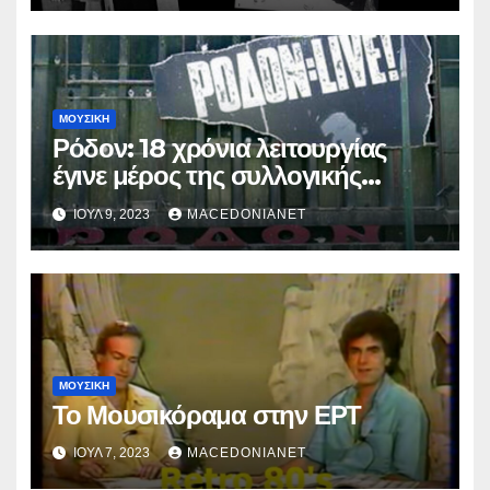
ΜΟΥΣΙΚΉ
Ρόδον: 18 χρόνια λειτουργίας
έγινε μέρος της συλλογικής
ελληνικής ροκ μνήμης
ΙΟΎΛ 9, 2023
MACEDONIANET
ΜΟΥΣΙΚΉ
Το Μουσικόραμα στην ΕΡΤ
ΙΟΎΛ 7, 2023
MACEDONIANET