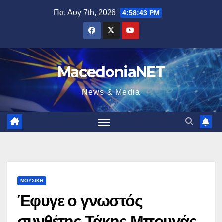
Μετάβαση
Πα. Αυγ 7th, 2026
4:58:44 PM
στο
περιεχόμενο
MacedoniaNET
News & Media
ΜΟΥΣΙΚΉ
Έφυγε ο γνωστός
συνθέτης Τάκης Μπουγάς