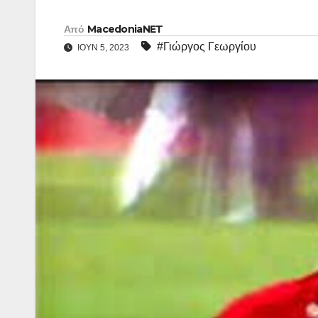
Από
MacedoniaNET
#Γιώργος Γεωργίου
ΙΟΎΝ 5, 2023