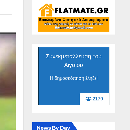
Συνεκμετάλλευση του
Αιγαίου
Η δημοσκόπηση έληξε!
2179
News By Day