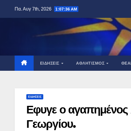
Μετάβαση
Πα. Αυγ 7th, 2026
1:07:37 AM
στο
περιεχόμενο
ΕΙΔΉΣΕΙΣ
ΑΘΛΗΤΙΣΜΌΣ
ΘΈ
ΕΙΔΉΣΕΙΣ
Εφυγε ο αγαπημένος 
Γεωργίου.