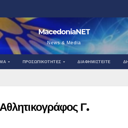
MacedoniaNET
News & Media
ΑΜΑ
ΠΡΟΣΩΠΙΚΌΤΗΤΕΣ
ΔΙΑΦΗΜΙΣΤΕΊΤΕ
Δ
Αθλητικογράφος Γ.