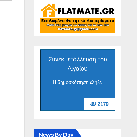
Συνεκμετάλλευση του
Αιγαίου
Η δημοσκόπηση έληξε!
2179
News By Day