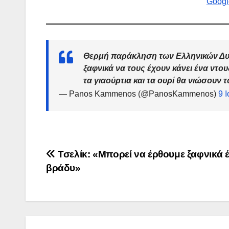
Googl
Θερμή παράκληση των Ελληνικών Δυν
ξαφνικά να τους έχουν κάνει ένα ντου
τα γιαούρτια και τα ουρί θα νιώσουν 
— Panos Kammenos (@PanosKammenos)
9 
Πλοήγηση
Τσελίκ: «Μπορεί να έρθουμε ξαφνικά 
βράδυ»
άρθρων