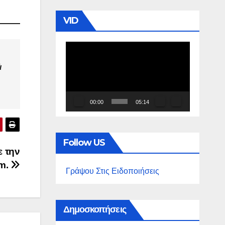
VID
Πρόγραμμα
Αναπαραγωγής
ι
Βίντεο
00:00
05:14
Follow US
ε την
am.
Γράψου Στις Ειδοποιήσεις
Δημοσκοπήσεις