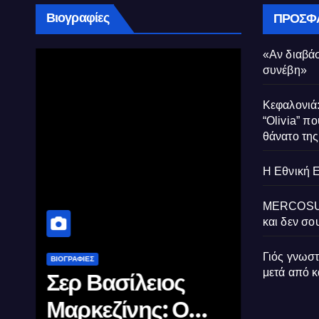
Βιογραφίες
ΠΡΌΣΦ
«Αν διαβάσ
συνέβη»
Κεφαλονιά:
“Olivia” πο
θάνατο τη
Η Εθνική 
MERCOSUR:
και δεν σου
Γιός γνωσ
ΒΙΟΓΡΑΦΊΕΣ
ΔΙΑΚΡΊΣΕΙΣ
μετά από 
αν
Σερ Βασίλειος
Θεσσαλονίκη:
Μαρκεζίνης: Ο
Μαθητές