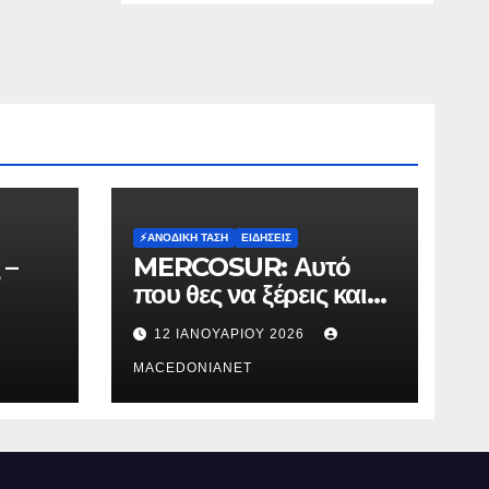
α;
⚡️ΑΝΟΔΙΚΉ ΤΆΣΗ
ΕΙΔΉΣΕΙΣ
 –
MERCOSUR: Αυτό
που θες να ξέρεις και
δεν σου λένε.
12 ΙΑΝΟΥΑΡΊΟΥ 2026
MACEDONIANET