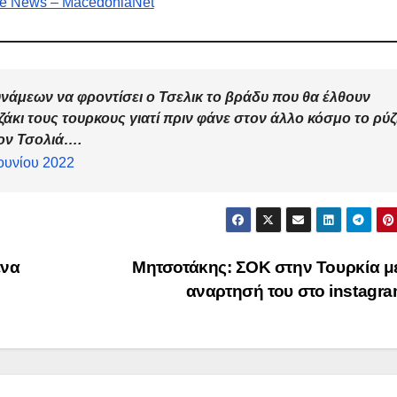
e News – MacedoniaNet
άμεων να φροντίσει ο Τσελικ το βράδυ που θα έλθουν
ζάκι τους τουρκους γιατί πριν φάνε στον άλλο κόσμο το ρύζ
τον Τσολιά….
Ιουνίου 2022
ένα
Μητσοτάκης: ΣΟΚ στην Τουρκία μ
αναρτησή του στο instagr