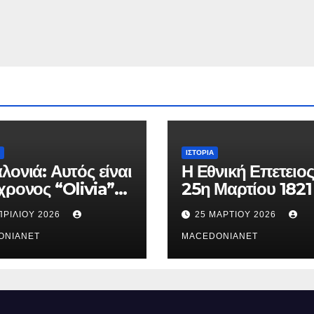
 &
πατρίδ
πουλο
ΙΣΤΟΡΊΑ
λονιά: Αυτός είναι
Η Εθνική Επετειος
χρονος “Olivia”
25η Μαρτίου 1821
κατηγορείται για
ΠΡΙΛΊΟΥ 2026
25 ΜΑΡΤΊΟΥ 2026
θάνατο της
ούς
ONIANET
MACEDONIANET