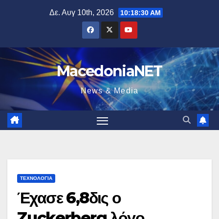
Μετάβαση
Δε. Αυγ 10th, 2026
10:18:30 AM
στο
περιεχόμενο
MacedoniaNET
News & Media
ΤΕΧΝΟΛΟΓΊΑ
Έχασε 6,8δις ο
Zuckerberg λόγο