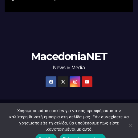
χρήση φωτός
MacedoniaNET
News & Media
Χρησιμοποιούμε cookies για να σας προσφέρουμε την
Δημιουργήθηκε από το digital2000 με την Υποστήριξη του WordPress
|
καλύτερη δυνατή εμπειρία στη σελίδα μας. Εάν συνεχίσετε να
Θέμα: Newsup από
Themeansar
.
χρησιμοποιείτε τη σελίδα, θα υποθέσουμε πως είστε
ικανοποιημένοι με αυτό.
Home
macedonianet
Διαφημιστείτε
Επικοινωνία
Πολιτική Απορρήτου