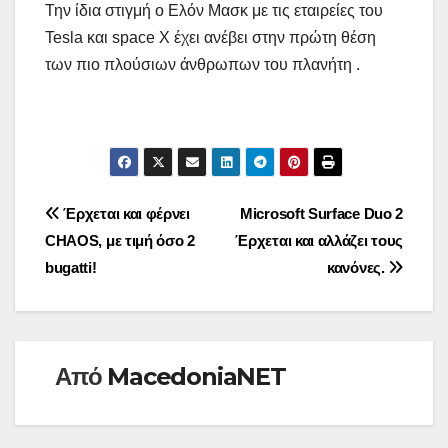
Την ίδια στιγμή ο Ελόν Μασκ με τις εταιρείες του
Tesla και space X έχει ανέβει στην πρώτη θέση
των πιο πλούσιων άνθρωπων του πλανήτη .
Πλοήγηση
Έρχεται και φέρνει
Microsoft Surface Duo 2
CHAOS, με τιμή όσο 2
Έρχεται και αλλάζει τους
άρθρων
bugatti!
κανόνες.
Από
MacedoniaNET