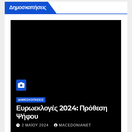
Δημοσκοπήσεις
ΔΗΜΟΣΚΟΠΉΣΕΙΣ
Δ
Ευρωεκλογές 2024: Πρόθεση
Γ
Ψήφου
σ
σ
2 ΜΑΪ́ΟΥ 2024
MACEDONIANET