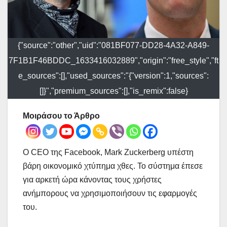
{"source":"other","uid":"081BF077-DD28-4A32-A849-
7F1B1F46BDDC_1633416032889","origin":"free_style","ft
e_sources":[],"used_sources":"{"version":1,"sources":
[]}","premium_sources":[],"is_remix":false}
Μοιράσου το Άρθρο
Ο CEO της Facebook, Mark Zuckerberg υπέστη
βάρη οικονομικό χτύπημα χθες. Το σύστημα έπεσε
για αρκετή ώρα κάνοντας τους χρήστες
ανήμπορους να χρησιμοποιήσουν τις εφαρμογές
του.