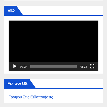
VID
Πρόγραμμα
Αναπαραγωγής
Βίντεο
00:00
05:14
Follow US
Γράψου Στις Ειδοποιήσεις