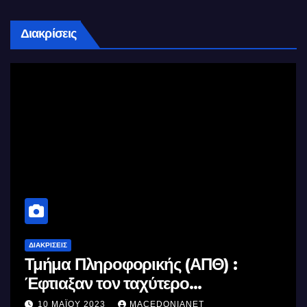
Διακρίσεις
ΔΙΑΚΡΊΣΕΙΣ
Τμήμα Πληροφορικής (ΑΠΘ) :
Έφτιαξαν τον ταχύτερο
επεξεργαστή AI στον κόσμο με τη
10 ΜΑΪ́ΟΥ 2023
MACEDONIANET