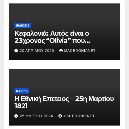
ΕΙΔΉΣΕΙΣ
Κεφαλονιά: Αυτός είναι ο
23χρονος “Olivia” που
κατηγορείται για τον θάνατο της
20 ΑΠΡΙΛΊΟΥ 2026
MACEDONIANET
Μυρτούς
ΙΣΤΟΡΊΑ
Η Εθνική Επετειος – 25η Μαρτίου
1821
25 ΜΑΡΤΊΟΥ 2026
MACEDONIANET