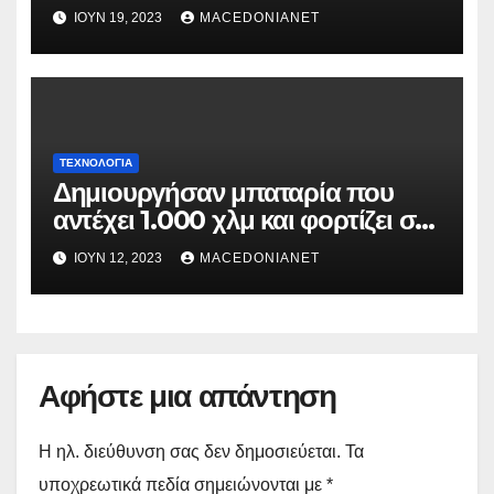
ΙΟΎΝ 19, 2023
MACEDONIANET
ΤΕΧΝΟΛΟΓΊΑ
Δημιουργήσαν μπαταρία που
αντέχει 1.000 χλμ και φορτίζει σε
6 λεπτά
ΙΟΎΝ 12, 2023
MACEDONIANET
Αφήστε μια απάντηση
Η ηλ. διεύθυνση σας δεν δημοσιεύεται.
Τα
υποχρεωτικά πεδία σημειώνονται με
*