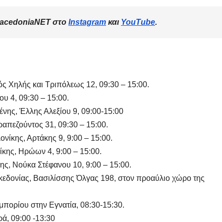
MacedoniaNET στο
Instagram
και
YouTube
.
ός Χηλής και Τριπόλεως 12, 09:30 – 15:00.
υ 4, 09:30 – 15:00.
ης, Έλλης Αλεξίου 9, 09:00-15:00
ΔΗΜΟΣΚΟΠΉΣΕΙΣ
ΑΝΟΔΙΚΉ ΤΆΣΗ
ΔΗΜΟΣΚΟΠΉΣΕΙΣ
απεζούντος 31, 09:30 – 15:00.
Τι Θέση θα
Ευρωεκ
κης, Αρτάκης 9, 9:00 – 15:00.
ις
έπαιρνε ένας
2024: 
ης, Ηρώων 4, 9:00 – 15:00.
Πατριωτικός
Ψήφου
, Νούκα Στέφανου 10, 9:00 – 15:00.
4
10 ΜΑΪ́ΟΥ 2024
2 ΜΑΪ́ΟΥ 20
κεδονίας, Βασιλίσσης Όλγας 198, στον προαύλιο χώρο της
σχηματισμός
MACEDONIANET
MACEDONIANE
με ηγέτες
πορίου στην Εγνατία, 08:30-15:30.
ά, 09:00 -13:30