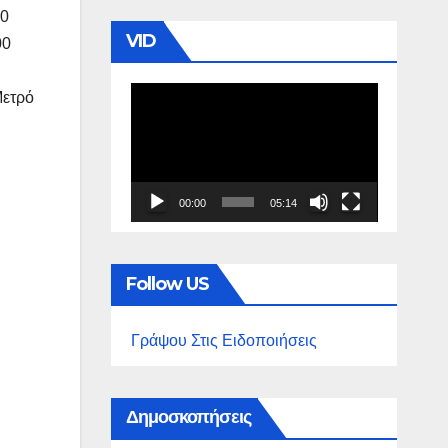
00
VID
00
Πρόγραμμα
Μετρό
Αναπαραγωγής
Βίντεο
00:00
05:14
Follow US
Γράψου Στις Ειδοποιήσεις
Δημοσκοπήσεις