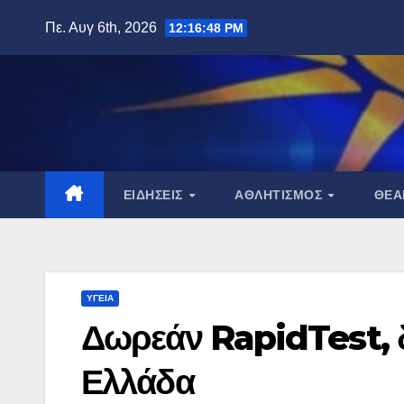
Μετάβαση
Πε. Αυγ 6th, 2026
12:16:49 PM
στο
περιεχόμενο
ΕΙΔΉΣΕΙΣ
ΑΘΛΗΤΙΣΜΌΣ
ΘΈ
ΥΓΕΊΑ
Δωρεάν RapidTest, δε
Ελλάδα