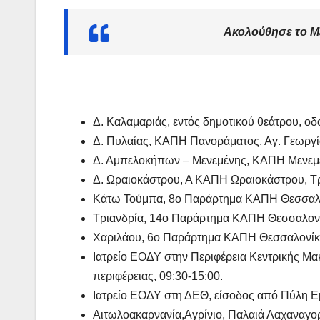
Ακολούθησε το 
Δ. Καλαμαριάς, εντός δημοτικού θεάτρου, οδ
Δ. Πυλαίας, ΚΑΠΗ Πανοράματος, Αγ. Γεωργίο
Δ. Αμπελοκήπων – Μενεμένης, ΚΑΠΗ Μενεμέν
ΔΗΜΟΣΚΟΠΉΣΕΙΣ
Δ. Ωραιοκάστρου, Α ΚΑΠΗ Ωραιοκάστρου, Τρ
Ποιοι είναι
Κάτω Τούμπα, 8ο Παράρτημα ΚΑΠΗ Θεσσαλονί
πίσω απ τ
Τριανδρία, 14ο Παράρτημα ΚΑΠΗ Θεσσαλονίκ
Φωτίες;
Χαριλάου, 6ο Παράρτημα ΚΑΠΗ Θεσσαλονίκης
14 ΑΥΓΟΎΣΤΟΥ 202
Ιατρείο ΕΟΔΥ στην Περιφέρεια Κεντρικής Μα
MACEDONIANET
περιφέρειας, 09:30-15:00.
Ιατρείο ΕΟΔΥ στη ΔΕΘ, είσοδος από Πύλη Εμ
Αιτωλοακαρνανία,Αγρίνιο, Παλαιά Λαχαναγορ