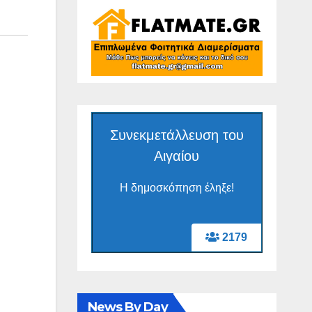
Συνεκμετάλλευση του
Αιγαίου
Η δημοσκόπηση έληξε!
2179
News By Day