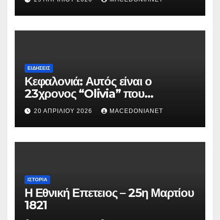
ΕΙΔΉΣΕΙΣ
Κεφαλονιά: Αυτός είναι ο
23χρονος “Olivia” που
κατηγορείται για τον θάνατο της
20 ΑΠΡΙΛΊΟΥ 2026
MACEDONIANET
Μυρτούς
ΙΣΤΟΡΊΑ
Η Εθνική Επετειος – 25η Μαρτίου
1821