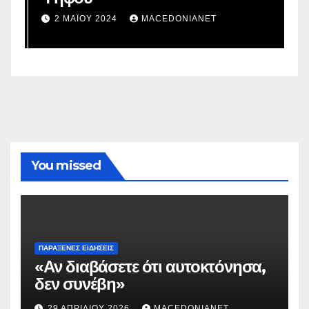
σ
2 ΜΑΪ́ΟΥ 2024
MACEDONIANET
You missed
ΠΑΡΆΞΕΝΕΣ ΕΙΔΉΣΕΙΣ
«Αν διαβάσετε ότι αυτοκτόνησα,
δεν συνέβη»
29 ΑΠΡΙΛΊΟΥ 2026
MACEDONIANET