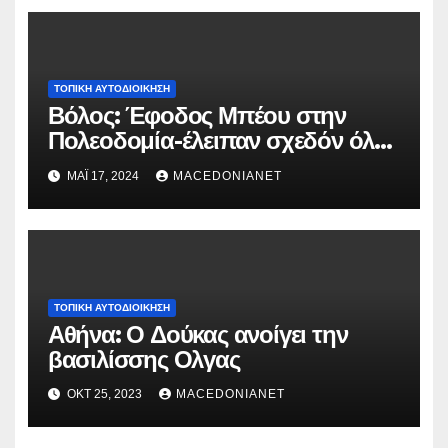
ΤΟΠΙΚΉ ΑΥΤΟΔΙΟΊΚΗΣΗ
Βόλος: Έφοδος Μπέου στην
Πολεοδομία-έλειπαν σχεδόν όλοι
οι υπάλληλοι
ΜΆΙ 17, 2024
MACEDONIANET
ΤΟΠΙΚΉ ΑΥΤΟΔΙΟΊΚΗΣΗ
Αθήνα: Ο Δούκας ανοίγει την
βασιλίσσης Ολγας
ΟΚΤ 25, 2023
MACEDONIANET