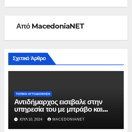
Από
MacedoniaNET
Σχετικό Άρθρο
ΤΟΠΙΚΉ ΑΥΤΟΔΙΟΊΚΗΣΗ
Αντιδήμαρχος εισεβαλε στην
υπηρεσία του με μπράβο και
απειλούσε εργαζόμενους!
ΙΟΎΛ 10, 2024
MACEDONIANET