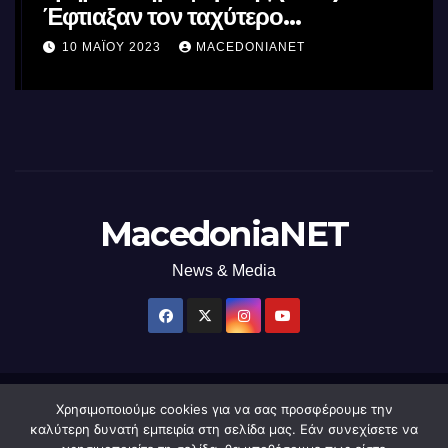
Έφτιαξαν τον ταχύτερο
επεξεργαστή AI στον κόσμο με τη
10 ΜΑΪ́ΟΥ 2023
MACEDONIANET
χρήση φωτός
MacedoniaNET
News & Media
Χρησιμοποιούμε cookies για να σας προσφέρουμε την
Δημιουργήθηκε από το digital2000 με την Υποστήριξη του WordPress
|
καλύτερη δυνατή εμπειρία στη σελίδα μας. Εάν συνεχίσετε να
Θέμα: Newsup από
Themeansar
.