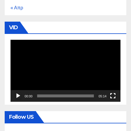
« Απρ
VID
Πρόγραμμα
Αναπαραγωγής
Βίντεο
00:00
05:14
Follow US