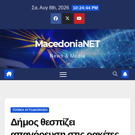
Μετάβαση
Σα. Αυγ 8th, 2026
10:24:45 PM
στο
περιεχόμενο
MacedoniaNET
News & Media
ΤΟΠΙΚΉ ΑΥΤΟΔΙΟΊΚΗΣΗ
Δήμος θεσπίζει
απαγόρευση στις ρακέτες