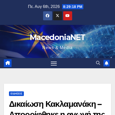
Μετάβαση
Πε. Αυγ 6th, 2026
8:29:19 PM
στο
περιεχόμενο
MacedoniaNET
News & Media
ΕΙΔΉΣΕΙΣ
Δικαίωση Κακλαμανάκη –
Απορρίφθηκε η αγωγή της