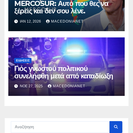
MERCOSUR: Αυτό που θες να
ξέρεις και δεν σου λένε.
ΙΑΝ 12, 2026
MACEDONIANET
ΕΙΔΉΣΕΙΣ
Γιός γνωστού πολιτικού
συνελήφθη μετά από καταδίωξη
ΝΟΈ 27, 2025
MACEDONIANET