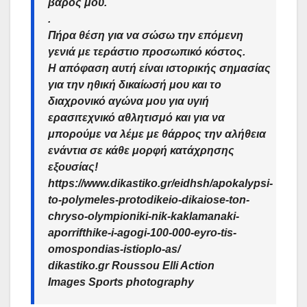
βάρος μου.
.
Πήρα θέση για να σώσω την επόμενη
γενιά με τεράστιο προσωπικό κόστος.
Η απόφαση αυτή είναι ιστορικής σημασίας
για την ηθική δικαίωσή μου και το
διαχρονικό αγώνα μου για υγιή
ερασιτεχνικό αθλητισμό και για να
μπορούμε να λέμε με θάρρος την αλήθεια
ενάντια σε κάθε μορφή κατάχρησης
εξουσίας!
https://www.dikastiko.gr/eidhsh/apokalypsi-
to-polymeles-protodikeio-dikaiose-ton-
chryso-olympioniki-nik-kaklamanaki-
aporrifthike-i-agogi-100-000-eyro-tis-
omospondias-istioplo-as/
dikastiko.gr Roussou Elli Action
Images Sports photography