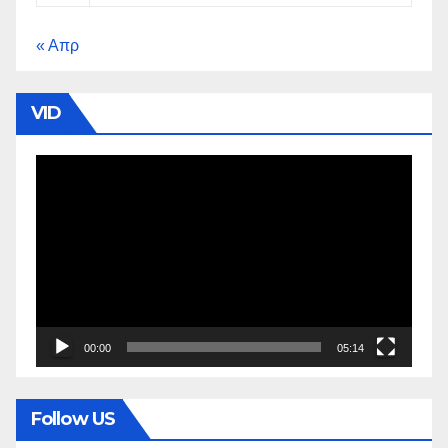
« Απρ
VID
Πρόγραμμα
Αναπαραγωγής
Βίντεο
00:00
05:14
Follow US