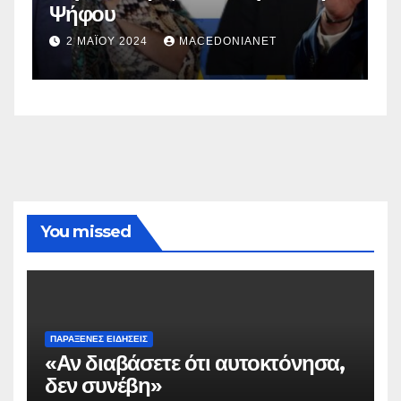
Ψήφου
σ
σ
2 ΜΑΪ́ΟΥ 2024
MACEDONIANET
You missed
ΠΑΡΆΞΕΝΕΣ ΕΙΔΉΣΕΙΣ
«Αν διαβάσετε ότι αυτοκτόνησα,
δεν συνέβη»