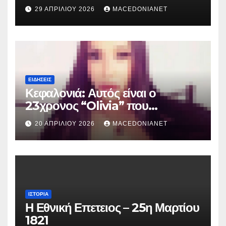
29 ΑΠΡΙΛΊΟΥ 2026
MACEDONIANET
ΕΙΔΉΣΕΙΣ
Κεφαλονιά: Αυτός είναι ο
23χρονος “Olivia” που
κατηγορείται για τον θάνατο της
20 ΑΠΡΙΛΊΟΥ 2026
MACEDONIANET
Μυρτούς
ΙΣΤΟΡΊΑ
Η Εθνική Επετειος – 25η Μαρτίου
1821