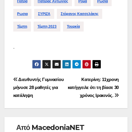
Πάτρα
Πατέρας Αντώνιος
Ρομά
Ρωσία
Ρωσια
ΣΥΡΙΖΑ
Στέφανος Κασσελάκης
Τέμπη
Τέμπη 2023
Τουρκία
.
Πλοήγηση
Διευθυντής Γυμνασίου
Κατερίνη: 11χρονη
μήνυσε 28 μαθητές για
κατήγγειλε ότι τη βίασε 30
άρθρων
κατάληψη
χρόνος Ιρακινός.
Από
MacedoniaNET