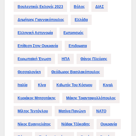
Βουλευτικές Εκλογές 2023
Βόλος
ΔΙΑΣ
Δημήτρης Γιαννακόπουλος
Ελλάδα
Ελληνική Αστυνομία
Εμπρησμός
Επίθεση Στην Ουκρανία
Επιδοματα
Ευρωπαϊκή Ένωση
ΗΠΑ
Θάνος Πλεύρης
Θεσσαλονίκη
Θεόδωρος Βασιλακόπουλος
Ιταλία
Κίνα
Κιβωτός Του Κόσμου
Κιναλ
Κυριάκος Μητσοτάκης
Μάκης Τριανταφυλλόπουλος
Μίλτος Τεντόγλου
Ματίνα Παγώνη
ΝΑΤΟ
Νίκος Ευαγγελάτος
Νόβακ Τζόκοβιτς
Ουκρανία