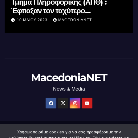
Τμήμα Πληροφορικής (ΑΠΘ) :
Έφτιαξαν τον ταχύτερο
επεξεργαστή AI στον κόσμο με τη
10 ΜΑΪ́ΟΥ 2023
MACEDONIANET
χρήση φωτός
MacedoniaNET
News & Media
Χρησιμοποιούμε cookies για να σας προσφέρουμε την
Δημιουργήθηκε από το digital2000 με την Υποστήριξη του WordPress
|