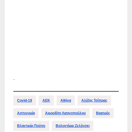
.
Covid-19
ΑΕΚ
Αθήνα
Αλέξης Τσίπρας
Αστυνομία
Αφροδίτη Λατινοπούλου
Βιασμός
Βλαντιμίρ Πούτιν
Βολοντίμιρ Ζελένσκι