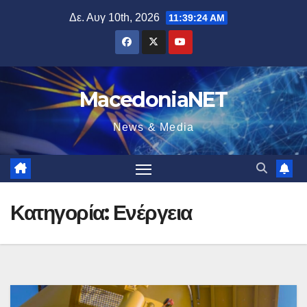
Μετάβαση
Δε. Αυγ 10th, 2026
11:39:25 AM
στο
περιεχόμενο
MacedoniaNET
News & Media
Κατηγορία:
Ενέργεια