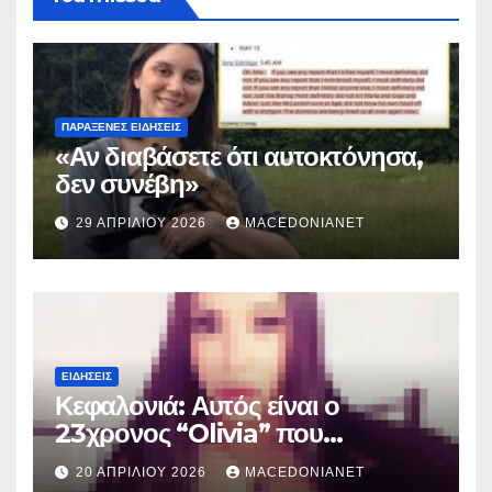
ΠΑΡΆΞΕΝΕΣ ΕΙΔΉΣΕΙΣ
«Αν διαβάσετε ότι αυτοκτόνησα,
δεν συνέβη»
29 ΑΠΡΙΛΊΟΥ 2026
MACEDONIANET
ΕΙΔΉΣΕΙΣ
Κεφαλονιά: Αυτός είναι ο
23χρονος “Olivia” που
κατηγορείται για τον θάνατο της
20 ΑΠΡΙΛΊΟΥ 2026
MACEDONIANET
Μυρτούς