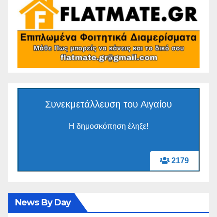
Συνεκμετάλλευση του Αιγαίου
Η δημοσκόπηση έληξε!
2179
News By Day