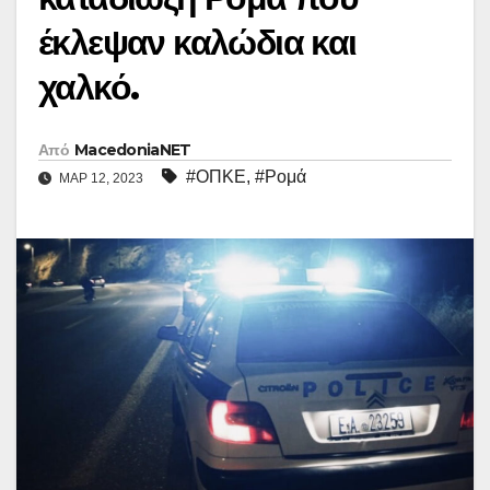
έκλεψαν καλώδια και
χαλκό.
Από
MacedoniaNET
#ΟΠΚΕ
,
#Ρομά
ΜΑΡ 12, 2023