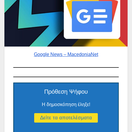
Google News – MacedoniaNet
Πρόθεση Ψήφου
Η δημοσκόπηση έληξε!