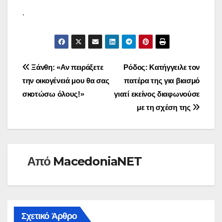
.
Πλοήγηση
Ξάνθη: «Αν πειράξετε
Ρόδος: Κατήγγειλε τον
την οικογένειά μου θα σας
πατέρα της για βιασμό
άρθρων
σκοτώσω όλους!»
γιατί εκείνος διαφωνούσε
με τη σχέση της
Από
MacedoniaNET
Σχετικό Άρθρο