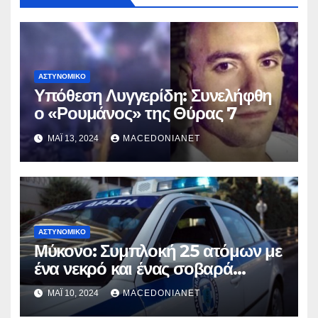
ΑΣΤΥΝΟΜΙΚΌ
Υπόθεση Λυγγερίδη: Συνελήφθη
ο «Ρουμάνος» της Θύρας 7
ΜΆΙ 13, 2024
MACEDONIANET
ΑΣΤΥΝΟΜΙΚΌ
Μύκονο: Συμπλοκή 25 ατόμων με
ένα νεκρό και ένας σοβαρά
τραυματία
ΜΆΙ 10, 2024
MACEDONIANET