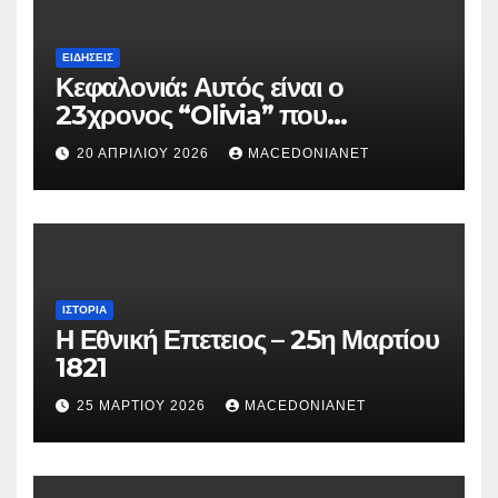
ΕΙΔΉΣΕΙΣ
Κεφαλονιά: Αυτός είναι ο
23χρονος “Olivia” που
κατηγορείται για τον θάνατο της
20 ΑΠΡΙΛΊΟΥ 2026
MACEDONIANET
Μυρτούς
ΙΣΤΟΡΊΑ
Η Εθνική Επετειος – 25η Μαρτίου
1821
25 ΜΑΡΤΊΟΥ 2026
MACEDONIANET