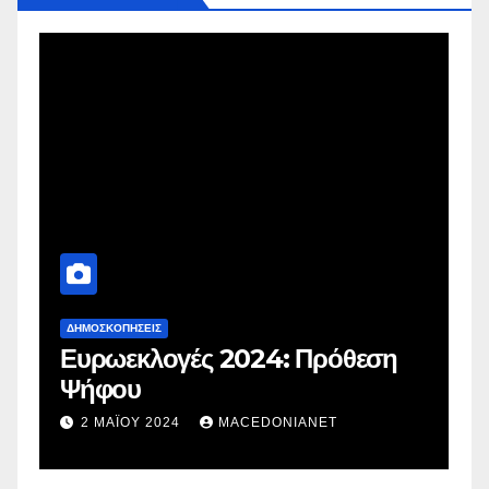
ΔΗΜΟΣΚΟΠΉΣΕΙΣ
Δ
Ευρωεκλογές 2024: Πρόθεση
Γ
Ψήφου
σ
σ
2 ΜΑΪ́ΟΥ 2024
MACEDONIANET