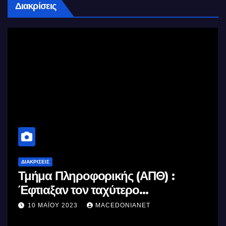
Διακρίσεις
ΔΙΑΚΡΊΣΕΙΣ
Τμήμα Πληροφορικής (ΑΠΘ) :
Έφτιαξαν τον ταχύτερο
επεξεργαστή AI στον κόσμο με τη
10 ΜΑΪ́ΟΥ 2023
MACEDONIANET
χρήση φωτός