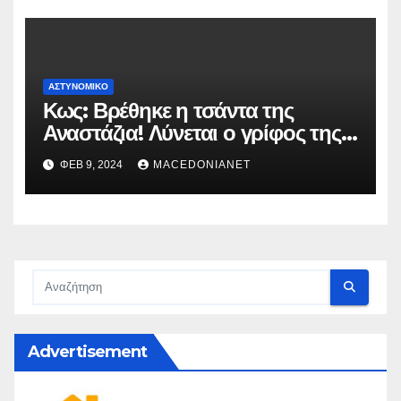
ΑΣΤΥΝΟΜΙΚΌ
Κως: Βρέθηκε η τσάντα της
Αναστάζια! Λύνεται ο γρίφος της
δολοφονίας
ΦΕΒ 9, 2024
MACEDONIANET
Advertisement