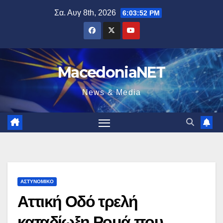
Μετάβαση
Σα. Αυγ 8th, 2026
6:03:53 PM
στο
περιεχόμενο
MacedoniaNET
News & Media
ΑΣΤΥΝΟΜΙΚΌ
Αττική Οδό τρελή
καταδίωξη Ρομά που