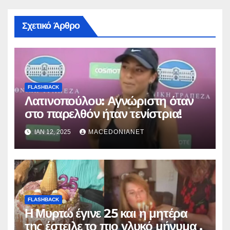
Σχετικό Άρθρο
FLASHBACK
Λατινοπούλου: Αγνώριστη όταν
στο παρελθόν ήταν τενίστρια!
ΙΑΝ 12, 2025
MACEDONIANET
FLASHBACK
Η Μυρτώ έγινε 25 και η μητέρα
της έστειλε το πιο γλυκό μήνυμα .