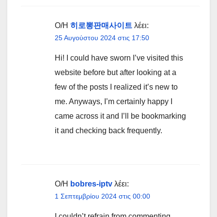
Ο/Η
히로뽕판매사이트
λέει:
25 Αυγούστου 2024 στις 17:50
Hi! I could have sworn I’ve visited this
website before but after looking at a
few of the posts I realized it’s new to
me. Anyways, I’m certainly happy I
came across it and I’ll be bookmarking
it and checking back frequently.
Ο/Η
bobres-iptv
λέει:
1 Σεπτεμβρίου 2024 στις 00:00
I couldn’t refrain from commenting.