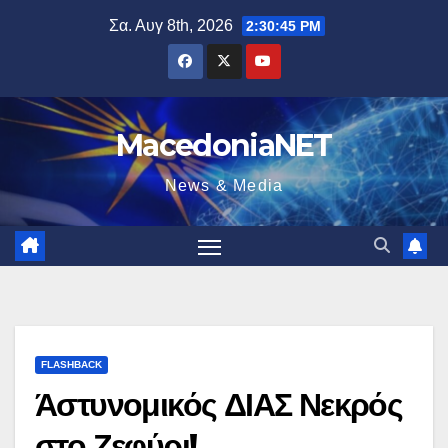
Μετάβαση
Σα. Αυγ 8th, 2026
2:30:46 PM
στο
περιεχόμενο
MacedoniaNET
News & Media
FLASHBACK
Άστυνομικός ΔΙΑΣ Νεκρός
στο Ζεφύρι!