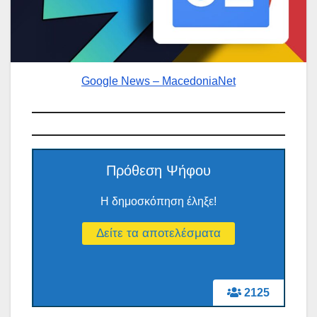
Google News – MacedoniaNet
Πρόθεση Ψήφου
Η δημοσκόπηση έληξε!
2125