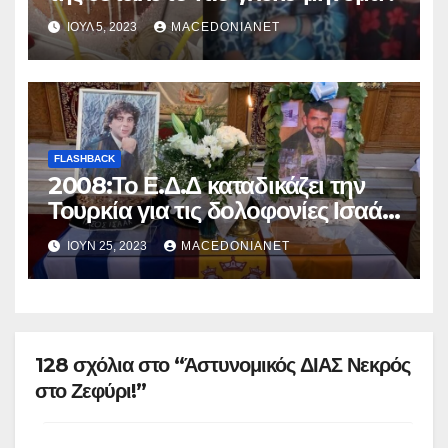
ΙΟΎΛ 5, 2023
MACEDONIANET
FLASHBACK
2008:Το Ε.Δ.Δ καταδικάζει την
Τουρκία για τις δολοφονίες Ισαάκ
και Σολωμού
ΙΟΎΝ 25, 2023
MACEDONIANET
128 σχόλια στο “Άστυνομικός ΔΙΑΣ Νεκρός
στο Ζεφύρι!”