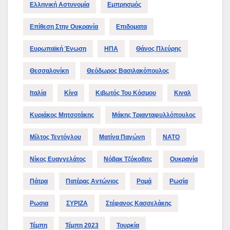
Ελληνική Αστυνομία
Εμπρησμός
Επίθεση Στην Ουκρανία
Επιδοματα
Ευρωπαϊκή Ένωση
ΗΠΑ
Θάνος Πλεύρης
Θεσσαλονίκη
Θεόδωρος Βασιλακόπουλος
Ιταλία
Κίνα
Κιβωτός Του Κόσμου
Κιναλ
Κυριάκος Μητσοτάκης
Μάκης Τριανταφυλλόπουλος
Μίλτος Τεντόγλου
Ματίνα Παγώνη
ΝΑΤΟ
Νίκος Ευαγγελάτος
Νόβακ Τζόκοβιτς
Ουκρανία
Πάτρα
Πατέρας Αντώνιος
Ρομά
Ρωσία
Ρωσια
ΣΥΡΙΖΑ
Στέφανος Κασσελάκης
Τέμπη
Τέμπη 2023
Τουρκία