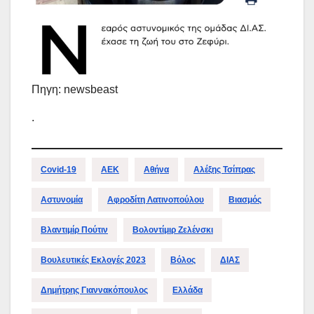
Πηγη: newsbeast
.
Covid-19
ΑΕΚ
Αθήνα
Αλέξης Τσίπρας
Αστυνομία
Αφροδίτη Λατινοπούλου
Βιασμός
Βλαντιμίρ Πούτιν
Βολοντίμιρ Ζελένσκι
Βουλευτικές Εκλογές 2023
Βόλος
ΔΙΑΣ
Δημήτρης Γιαννακόπουλος
Ελλάδα