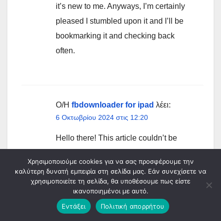
it’s new to me. Anyways, I’m certainly
pleased I stumbled upon it and I’ll be
bookmarking it and checking back
often.
Ο/Η
fbdownloader for ipad
λέει:
6 Οκτωβρίου 2024 στις 12:20
Hello there! This article couldn’t be
written any better! Going through this
Χρησιμοποιούμε cookies για να σας προσφέρουμε την
post reminds me of my previous
καλύτερη δυνατή εμπειρία στη σελίδα μας. Εάν συνεχίσετε να
χρησιμοποιείτε τη σελίδα, θα υποθέσουμε πως είστε
roommate! He always kept talking
ικανοποιημένοι με αυτό.
about this. I am going to send this
Εντάξει
Πολιτική απορρήτου
article to him. Fairly certain he’ll have