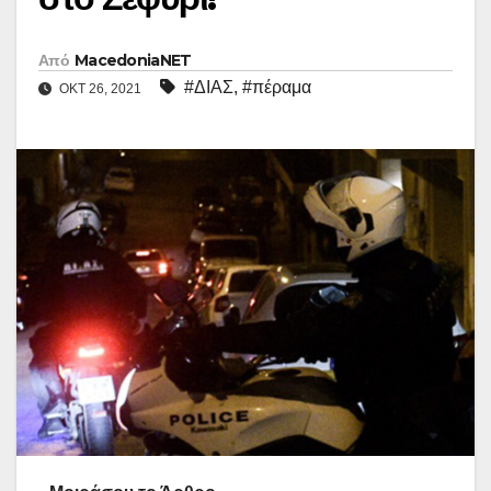
Από
MacedoniaNET
#ΔΙΑΣ
,
#πέραμα
ΟΚΤ 26, 2021